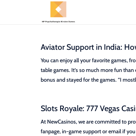
Aviator Support in India: Ho
You can enjoy all your favorite games, fr
table games. It’s so much more fun than 
bonus and stayed for the games. “I mostly
‎Slots Royale: 777 Vegas Ca
At NewCasinos, we are committed to provi
fanpage, in-game support or email if you