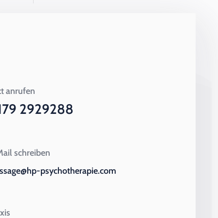
zt anrufen
179 2929288
ail schreiben
ssage@hp-psychotherapie.com
xis