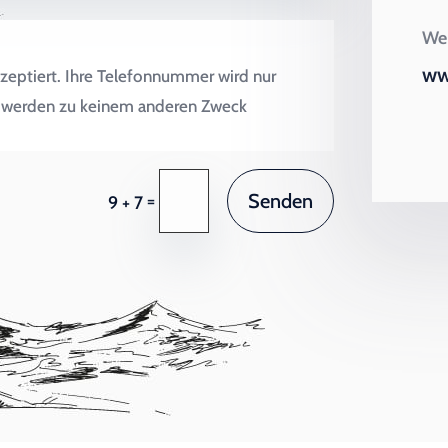
Wei
ww
zeptiert. Ihre Telefonnummer wird nur
en werden zu keinem anderen Zweck
Senden
=
9 + 7