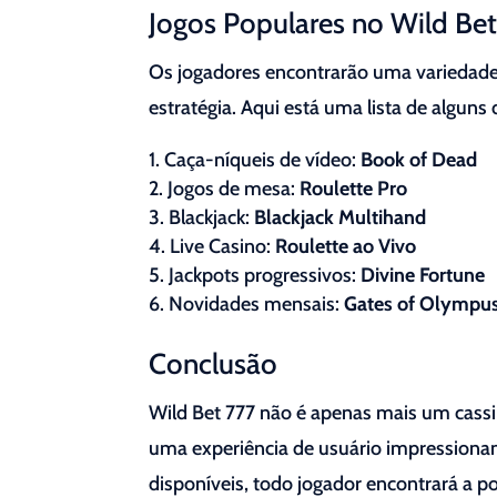
Jogos Populares no Wild Bet
Os jogadores encontrarão uma variedade 
estratégia. Aqui está uma lista de alguns
Caça-níqueis de vídeo:
Book of Dead
Jogos de mesa:
Roulette Pro
Blackjack:
Blackjack Multihand
Live Casino:
Roulette ao Vivo
Jackpots progressivos:
Divine Fortune
Novidades mensais:
Gates of Olympu
Conclusão
Wild Bet 777 não é apenas mais um cassi
uma experiência de usuário impressionan
disponíveis, todo jogador encontrará a po