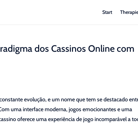
Start
Therapi
aradigma dos Cassinos Online com
 constante evolução, e um nome que tem se destacado ent
 Com uma interface moderna, jogos emocionantes e uma
cassino oferece uma experiência de jogo incomparável a t