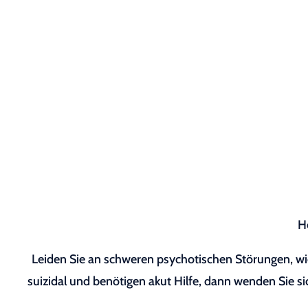
H
Leiden Sie an schweren psychotischen Störungen, wie
suizidal und benötigen akut Hilfe, dann wenden Sie sic