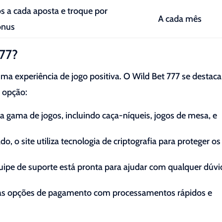
 a cada aposta e troque por
A cada mês
ônus
777?
 uma experiência de jogo positiva. O Wild Bet 777 se destac
 opção:
gama de jogos, incluindo caça-níqueis, jogos de mesa, e
o, o site utiliza tecnologia de criptografia para proteger os
uipe de suporte está pronta para ajudar com qualquer dúvi
as opções de pagamento com processamentos rápidos e