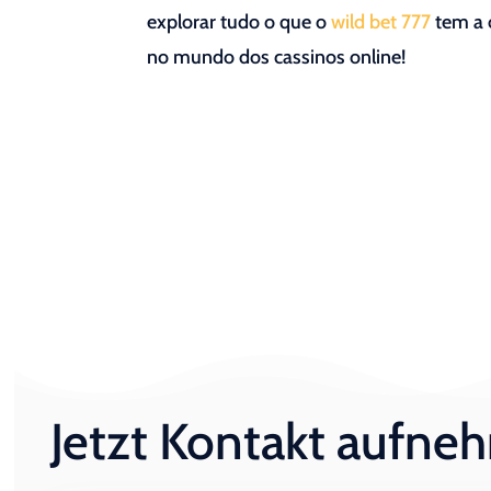
explorar tudo o que o
wild bet 777
tem a 
no mundo dos cassinos online!
Jetzt Kontakt aufn