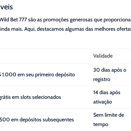
veis
 Wild Bet 777 são as promoções generosas que proporcion
ainda mais. Aqui, destacamos algumas das melhores oferta
Validade
30 dias após o
 1.000 em seu primeiro depósito
registro
14 dias após
rátis em slots selecionados
ativação
Sem limite de
500 em depósitos subsequentes
tempo