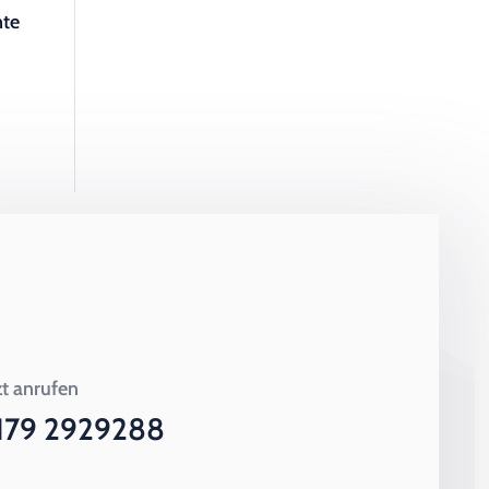
nte
zt anrufen
179 2929288