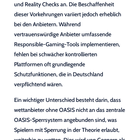
und Reality Checks an. Die Beschaffenheit
dieser Vorkehrungen variiert jedoch erheblich
bei den Anbietern. Während
vertrauenswürdige Anbieter umfassende
Responsible-Gaming-Tools implementieren,
fehlen bei schwächer kontrollierten
Plattformen oft grundlegende
Schutzfunktionen, die in Deutschland
verpflichtend wären.
Ein wichtiger Unterschied besteht darin, dass
wettanbieter ohne OASIS nicht an das zentrale
OASIS-Sperrsystem angebunden sind, was
Spielern mit Sperrung in der Theorie erlaubt,