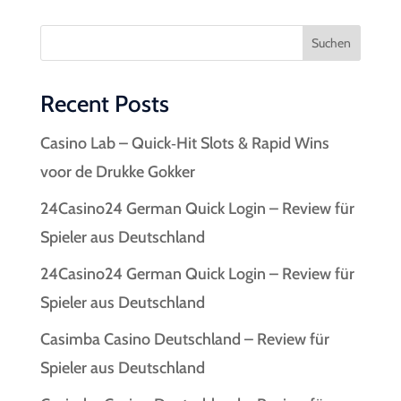
Suchen
Recent Posts
Casino Lab – Quick‑Hit Slots & Rapid Wins
voor de Drukke Gokker
24Casino24 German Quick Login – Review für
Spieler aus Deutschland
24Casino24 German Quick Login – Review für
Spieler aus Deutschland
Casimba Casino Deutschland – Review für
Spieler aus Deutschland