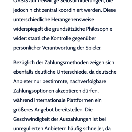
OASIS auf freiwillige Selbstlimitierungen, die
jedoch nicht zentral koordiniert werden. Diese
unterschiedliche Herangehensweise
widerspiegelt die grundsätzliche Philosophie
wider: staatliche Kontrolle gegenüber
persönlicher Verantwortung der Spieler.
Bezüglich der Zahlungsmethoden zeigen sich
ebenfalls deutliche Unterschiede, da deutsche
Anbieter nur bestimmte, nachverfolgbare
Zahlungsoptionen akzeptieren dürfen,
während internationale Plattformen ein
größeres Angebot bereitstellen. Die
Geschwindigkeit der Auszahlungen ist bei
unregulierten Anbietern häufig schneller, da