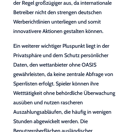
der Regel großzügiger aus, da internationale
Betreiber nicht den strengen deutschen
Werberichtlinien unterliegen und somit
innovativere Aktionen gestalten können.
Ein weiterer wichtiger Pluspunkt liegt in der
Privatsphäre und dem Schutz persönlicher
Daten, den wettanbieter ohne OASIS
gewährleisten, da keine zentrale Abfrage von
Sperrlisten erfolgt. Spieler können ihre
Wetttätigkeit ohne behördliche Überwachung
ausüben und nutzen rascheren
Auszahlungsabläufen, die häufig in wenigen
Stunden abgewickelt werden. Die
Benutzeroberflächen ausländischer