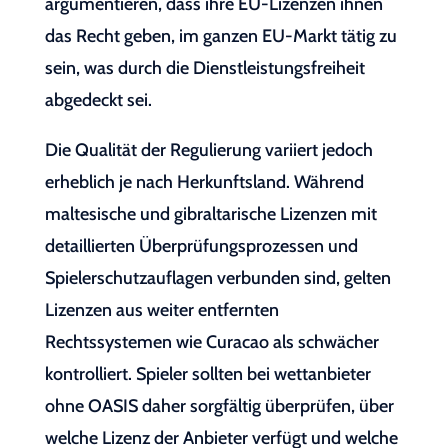
argumentieren, dass ihre EU-Lizenzen ihnen
das Recht geben, im ganzen EU-Markt tätig zu
sein, was durch die Dienstleistungsfreiheit
abgedeckt sei.
Die Qualität der Regulierung variiert jedoch
erheblich je nach Herkunftsland. Während
maltesische und gibraltarische Lizenzen mit
detaillierten Überprüfungsprozessen und
Spielerschutzauflagen verbunden sind, gelten
Lizenzen aus weiter entfernten
Rechtssystemen wie Curacao als schwächer
kontrolliert. Spieler sollten bei wettanbieter
ohne OASIS daher sorgfältig überprüfen, über
welche Lizenz der Anbieter verfügt und welche