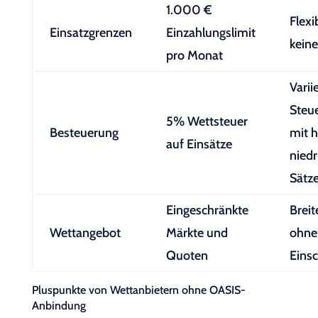
1.000 €
Flexi
Einsatzgrenzen
Einzahlungslimit
keine
pro Monat
Varii
Steu
5% Wettsteuer
Besteuerung
mit h
auf Einsätze
niedr
Sätz
Eingeschränkte
Brei
Wettangebot
Märkte und
ohne
Quoten
Eins
Pluspunkte von Wettanbietern ohne OASIS-
Anbindung