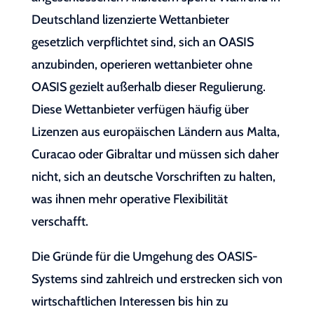
Deutschland lizenzierte Wettanbieter
gesetzlich verpflichtet sind, sich an OASIS
anzubinden, operieren wettanbieter ohne
OASIS gezielt außerhalb dieser Regulierung.
Diese Wettanbieter verfügen häufig über
Lizenzen aus europäischen Ländern aus Malta,
Curacao oder Gibraltar und müssen sich daher
nicht, sich an deutsche Vorschriften zu halten,
was ihnen mehr operative Flexibilität
verschafft.
Die Gründe für die Umgehung des OASIS-
Systems sind zahlreich und erstrecken sich von
wirtschaftlichen Interessen bis hin zu