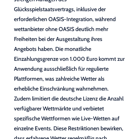
Glücksspielstaatsvertrags, inklusive der
erforderlichen OASIS-Integration, während
wettanbieter ohne OASIS deutlich mehr
Freiheiten bei der Ausgestaltung ihres
Angebots haben. Die monatliche
Einzahlungsgrenze von 1.000 Euro kommt zur
Anwendung ausschließlich für regulierte
Plattformen, was zahlreiche Wetter als
erhebliche Einschränkung wahrnehmen.
Zudem limitiert die deutsche Lizenz die Anzahl
verfügbarer Wettmärkte und verbietet
spezifische Wettformen wie Live-Wetten auf
einzelne Events. Diese Restriktionen bewirken,
dass erfahrene Wetter regelmäßig nach