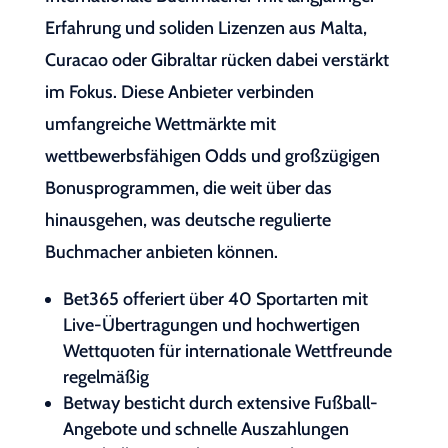
Erfahrung und soliden Lizenzen aus Malta,
Curacao oder Gibraltar rücken dabei verstärkt
im Fokus. Diese Anbieter verbinden
umfangreiche Wettmärkte mit
wettbewerbsfähigen Odds und großzügigen
Bonusprogrammen, die weit über das
hinausgehen, was deutsche regulierte
Buchmacher anbieten können.
Bet365 offeriert über 40 Sportarten mit
Live-Übertragungen und hochwertigen
Wettquoten für internationale Wettfreunde
regelmäßig
Betway besticht durch extensive Fußball-
Angebote und schnelle Auszahlungen