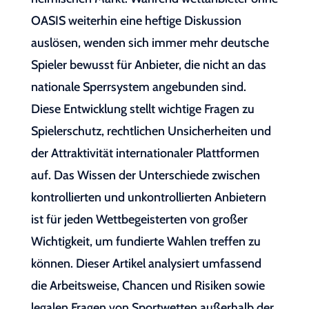
OASIS weiterhin eine heftige Diskussion
auslösen, wenden sich immer mehr deutsche
Spieler bewusst für Anbieter, die nicht an das
nationale Sperrsystem angebunden sind.
Diese Entwicklung stellt wichtige Fragen zu
Spielerschutz, rechtlichen Unsicherheiten und
der Attraktivität internationaler Plattformen
auf. Das Wissen der Unterschiede zwischen
kontrollierten und unkontrollierten Anbietern
ist für jeden Wettbegeisterten von großer
Wichtigkeit, um fundierte Wahlen treffen zu
können. Dieser Artikel analysiert umfassend
die Arbeitsweise, Chancen und Risiken sowie
legalen Fragen von Sportwetten außerhalb der