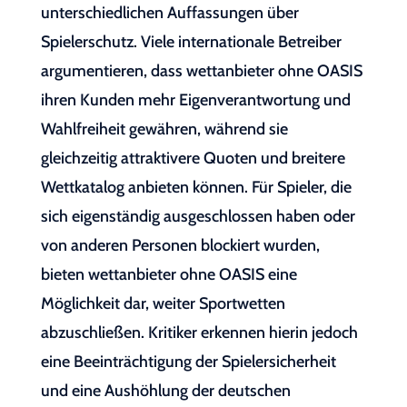
unterschiedlichen Auffassungen über
Spielerschutz. Viele internationale Betreiber
argumentieren, dass wettanbieter ohne OASIS
ihren Kunden mehr Eigenverantwortung und
Wahlfreiheit gewähren, während sie
gleichzeitig attraktivere Quoten und breitere
Wettkatalog anbieten können. Für Spieler, die
sich eigenständig ausgeschlossen haben oder
von anderen Personen blockiert wurden,
bieten wettanbieter ohne OASIS eine
Möglichkeit dar, weiter Sportwetten
abzuschließen. Kritiker erkennen hierin jedoch
eine Beeinträchtigung der Spielersicherheit
und eine Aushöhlung der deutschen