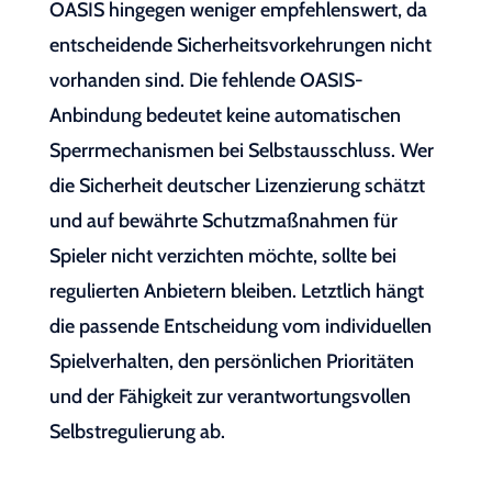
OASIS hingegen weniger empfehlenswert, da
entscheidende Sicherheitsvorkehrungen nicht
vorhanden sind. Die fehlende OASIS-
Anbindung bedeutet keine automatischen
Sperrmechanismen bei Selbstausschluss. Wer
die Sicherheit deutscher Lizenzierung schätzt
und auf bewährte Schutzmaßnahmen für
Spieler nicht verzichten möchte, sollte bei
regulierten Anbietern bleiben. Letztlich hängt
die passende Entscheidung vom individuellen
Spielverhalten, den persönlichen Prioritäten
und der Fähigkeit zur verantwortungsvollen
Selbstregulierung ab.