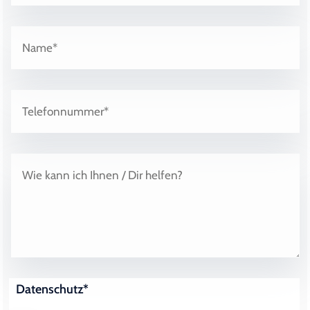
Datenschutz*