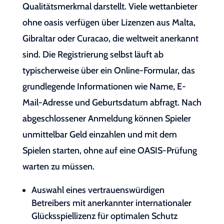
Qualitätsmerkmal darstellt. Viele wettanbieter
ohne oasis verfügen über Lizenzen aus Malta,
Gibraltar oder Curacao, die weltweit anerkannt
sind. Die Registrierung selbst läuft ab
typischerweise über ein Online-Formular, das
grundlegende Informationen wie Name, E-
Mail-Adresse und Geburtsdatum abfragt. Nach
abgeschlossener Anmeldung können Spieler
unmittelbar Geld einzahlen und mit dem
Spielen starten, ohne auf eine OASIS-Prüfung
warten zu müssen.
Auswahl eines vertrauenswürdigen
Betreibers mit anerkannter internationaler
Glücksspiellizenz für optimalen Schutz