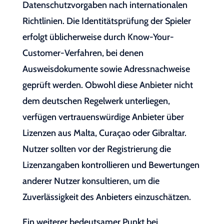
Datenschutzvorgaben nach internationalen
Richtlinien. Die Identitätsprüfung der Spieler
erfolgt üblicherweise durch Know-Your-
Customer-Verfahren, bei denen
Ausweisdokumente sowie Adressnachweise
geprüft werden. Obwohl diese Anbieter nicht
dem deutschen Regelwerk unterliegen,
verfügen vertrauenswürdige Anbieter über
Lizenzen aus Malta, Curaçao oder Gibraltar.
Nutzer sollten vor der Registrierung die
Lizenzangaben kontrollieren und Bewertungen
anderer Nutzer konsultieren, um die
Zuverlässigkeit des Anbieters einzuschätzen.
Ein weiterer bedeutsamer Punkt bei