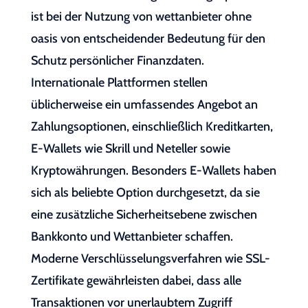
ist bei der Nutzung von wettanbieter ohne
oasis von entscheidender Bedeutung für den
Schutz persönlicher Finanzdaten.
Internationale Plattformen stellen
üblicherweise ein umfassendes Angebot an
Zahlungsoptionen, einschließlich Kreditkarten,
E-Wallets wie Skrill und Neteller sowie
Kryptowährungen. Besonders E-Wallets haben
sich als beliebte Option durchgesetzt, da sie
eine zusätzliche Sicherheitsebene zwischen
Bankkonto und Wettanbieter schaffen.
Moderne Verschlüsselungsverfahren wie SSL-
Zertifikate gewährleisten dabei, dass alle
Transaktionen vor unerlaubtem Zugriff