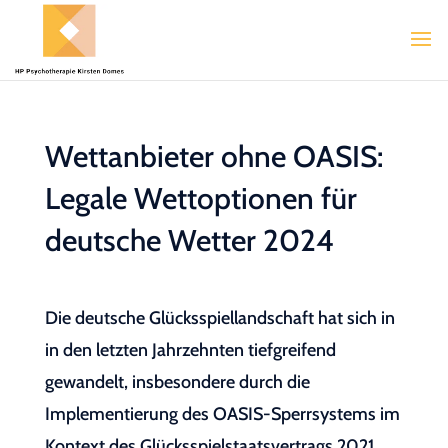
Wettanbieter ohne OASIS:
Legale Wettoptionen für
deutsche Wetter 2024
Die deutsche Glücksspiellandschaft hat sich in
in den letzten Jahrzehnten tiefgreifend
gewandelt, insbesondere durch die
Implementierung des OASIS-Sperrsystems im
Kontext des Glücksspielstaatsvertrags 2021.