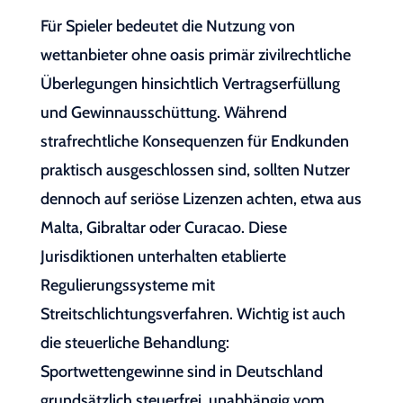
Für Spieler bedeutet die Nutzung von
wettanbieter ohne oasis primär zivilrechtliche
Überlegungen hinsichtlich Vertragserfüllung
und Gewinnausschüttung. Während
strafrechtliche Konsequenzen für Endkunden
praktisch ausgeschlossen sind, sollten Nutzer
dennoch auf seriöse Lizenzen achten, etwa aus
Malta, Gibraltar oder Curacao. Diese
Jurisdiktionen unterhalten etablierte
Regulierungssysteme mit
Streitschlichtungsverfahren. Wichtig ist auch
die steuerliche Behandlung:
Sportwettengewinne sind in Deutschland
grundsätzlich steuerfrei, unabhängig vom