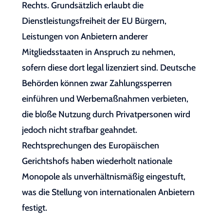
Rechts. Grundsätzlich erlaubt die
Dienstleistungsfreiheit der EU Bürgern,
Leistungen von Anbietern anderer
Mitgliedsstaaten in Anspruch zu nehmen,
sofern diese dort legal lizenziert sind. Deutsche
Behörden können zwar Zahlungssperren
einführen und Werbemaßnahmen verbieten,
die bloße Nutzung durch Privatpersonen wird
jedoch nicht strafbar geahndet.
Rechtsprechungen des Europäischen
Gerichtshofs haben wiederholt nationale
Monopole als unverhältnismäßig eingestuft,
was die Stellung von internationalen Anbietern
festigt.