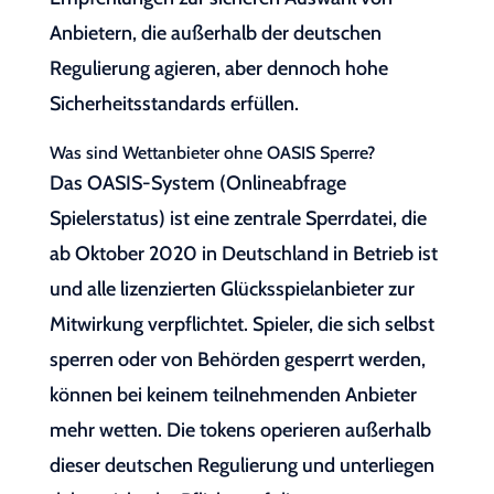
Anbietern, die außerhalb der deutschen
Regulierung agieren, aber dennoch hohe
Sicherheitsstandards erfüllen.
Was sind Wettanbieter ohne OASIS Sperre?
Das OASIS-System (Onlineabfrage
Spielerstatus) ist eine zentrale Sperrdatei, die
ab Oktober 2020 in Deutschland in Betrieb ist
und alle lizenzierten Glücksspielanbieter zur
Mitwirkung verpflichtet. Spieler, die sich selbst
sperren oder von Behörden gesperrt werden,
können bei keinem teilnehmenden Anbieter
mehr wetten. Die tokens operieren außerhalb
dieser deutschen Regulierung und unterliegen