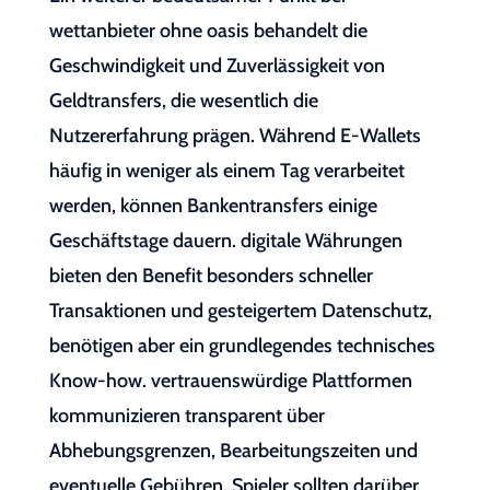
wettanbieter ohne oasis behandelt die
Geschwindigkeit und Zuverlässigkeit von
Geldtransfers, die wesentlich die
Nutzererfahrung prägen. Während E-Wallets
häufig in weniger als einem Tag verarbeitet
werden, können Bankentransfers einige
Geschäftstage dauern. digitale Währungen
bieten den Benefit besonders schneller
Transaktionen und gesteigertem Datenschutz,
benötigen aber ein grundlegendes technisches
Know-how. vertrauenswürdige Plattformen
kommunizieren transparent über
Abhebungsgrenzen, Bearbeitungszeiten und
eventuelle Gebühren. Spieler sollten darüber