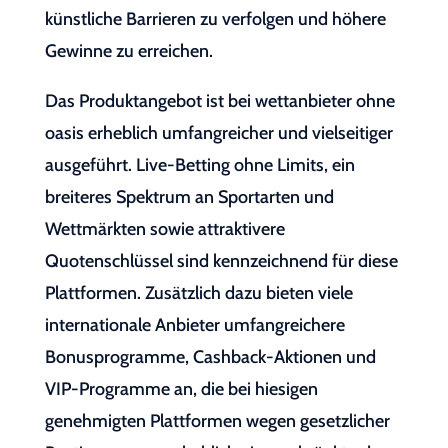
künstliche Barrieren zu verfolgen und höhere
Gewinne zu erreichen.
Das Produktangebot ist bei wettanbieter ohne
oasis erheblich umfangreicher und vielseitiger
ausgeführt. Live-Betting ohne Limits, ein
breiteres Spektrum an Sportarten und
Wettmärkten sowie attraktivere
Quotenschlüssel sind kennzeichnend für diese
Plattformen. Zusätzlich dazu bieten viele
internationale Anbieter umfangreichere
Bonusprogramme, Cashback-Aktionen und
VIP-Programme an, die bei hiesigen
genehmigten Plattformen wegen gesetzlicher