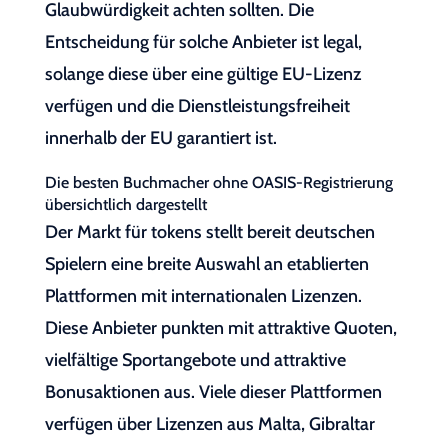
Glaubwürdigkeit achten sollten. Die
Entscheidung für solche Anbieter ist legal,
solange diese über eine gültige EU-Lizenz
verfügen und die Dienstleistungsfreiheit
innerhalb der EU garantiert ist.
Die besten Buchmacher ohne OASIS-Registrierung
übersichtlich dargestellt
Der Markt für tokens stellt bereit deutschen
Spielern eine breite Auswahl an etablierten
Plattformen mit internationalen Lizenzen.
Diese Anbieter punkten mit attraktive Quoten,
vielfältige Sportangebote und attraktive
Bonusaktionen aus. Viele dieser Plattformen
verfügen über Lizenzen aus Malta, Gibraltar