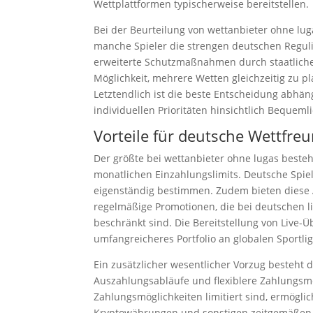
Wettplattformen typischerweise bereitstellen.
Bei der Beurteilung von wettanbieter ohne lug
manche Spieler die strengen deutschen Reguli
erweiterte Schutzmaßnahmen durch staatliche
Möglichkeit, mehrere Wetten gleichzeitig zu p
Letztendlich ist die beste Entscheidung abhä
individuellen Prioritäten hinsichtlich Bequeml
Vorteile für deutsche Wettfre
Der größte bei wettanbieter ohne lugas beste
monatlichen Einzahlungslimits. Deutsche Spi
eigenständig bestimmen. Zudem bieten diese
regelmäßige Promotionen, die bei deutschen 
beschränkt sind. Die Bereitstellung von Live-
umfangreicheres Portfolio an globalen Sportl
Ein zusätzlicher wesentlicher Vorzug besteht d
Auszahlungsabläufe und flexiblere Zahlungsme
Zahlungsmöglichkeiten limitiert sind, ermögli
Kryptowährungen und sonstigen zeitgemäßen Z