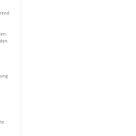
hrend
den.
 den
nung
h
zte