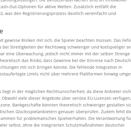
Cash-Out-Optionen für aktive Wetten. Zusätzlich entfällt die
GAS, was den Registrierungsprozess deutlich vereinfacht und
e
it gewisse Risiken mit sich, die Spieler beachten müssen. Das Feh
bei Streitigkeiten der Rechtsweg schwieriger und kostspieliger se
war eine Überwachung, jedoch nicht immer mit der selben Strenge
eoretisch das Risiko, dass Gewinne bei der Einreise nach Deutsc
htungen mit sich bringen könnte. Die fehlende Integration in
lbstauferlegte Limits nicht über mehrere Plattformen hinweg umge
s liegt in der möglichen Rechtsunsicherheit, da diese Anbieter nich
. Obwohl viele dieser Angebote über seriöse EU-Lizenzen verfügen
uzone. Bankgeschäfte könnten theoretisch schwieriger gestalten sic
dischen Glücksspielanbietern genauer überprüfen. Zudem fehlt di
ammen für problematisches Spielverhalten. Die Verantwortung fü
Spieler selbst, ohne die integrierten Schutzmaßnahmen deutscher