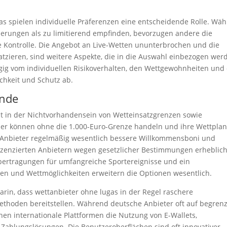
as spielen individuelle Präferenzen eine entscheidende Rolle. Wä
erungen als zu limitierend empfinden, bevorzugen andere die
 Kontrolle. Die Angebot an Live-Wetten ununterbrochen und die
latzieren, sind weitere Aspekte, die in die Auswahl einbezogen wer
ngig vom individuellen Risikoverhalten, den Wettgewohnheiten und
ichkeit und Schutz ab.
unde
ht in der Nichtvorhandensein von Wetteinsatzgrenzen sowie
eler können ohne die 1.000-Euro-Grenze handeln und ihre Wettpla
 Anbieter regelmäßig wesentlich bessere Willkommensboni und
lizenzierten Anbietern wegen gesetzlicher Bestimmungen erheblic
Übertragungen für umfangreiche Sportereignisse und ein
igen und Wettmöglichkeiten erweitern die Optionen wesentlich.
arin, dass wettanbieter ohne lugas in der Regel raschere
thoden bereitstellen. Während deutsche Anbieter oft auf begren
chen internationale Plattformen die Nutzung von E-Wallets,
ahlungslösungen. Die Benutzeroberflächen sind oft innovativer