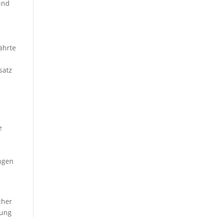
 und
ährte
satz
e
ungen
cher
lung