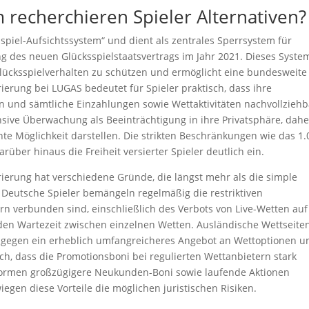
recherchieren Spieler Alternativen?
piel-Aufsichtssystem“ und dient als zentrales Sperrsystem für
g des neuen Glücksspielstaatsvertrags im Jahr 2021. Dieses Syste
Glücksspielverhalten zu schützen und ermöglicht eine bundesweite
rierung bei LUGAS bedeutet für Spieler praktisch, dass ihre
n und sämtliche Einzahlungen sowie Wettaktivitäten nachvollziehb
nsive Überwachung als Beeinträchtigung in ihre Privatsphäre, dahe
nte Möglichkeit darstellen. Die strikten Beschränkungen wie das 1.
über hinaus die Freiheit versierter Spieler deutlich ein.
ierung hat verschiedene Gründe, die längst mehr als die simple
Deutsche Spieler bemängeln regelmäßig die restriktiven
rn verbunden sind, einschließlich des Verbots von Live-Wetten auf
nden Wartezeit zwischen einzelnen Wetten. Ausländische Wettseiten
 dagegen ein erheblich umfangreicheres Angebot an Wettoptionen u
sich, dass die Promotionsboni bei regulierten Wettanbietern stark
tformen großzügigere Neukunden-Boni sowie laufende Aktionen
egen diese Vorteile die möglichen juristischen Risiken.