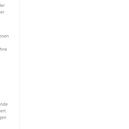
der
zer
ussen
ohne
lnde
ert
ugen