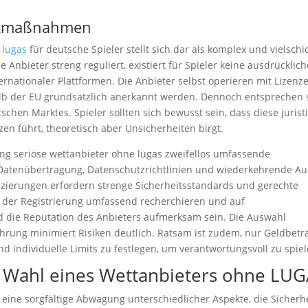
utzmaßnahmen
 lugas
für deutsche Spieler stellt sich dar als komplex und vielschic
Anbieter streng reguliert, existiert für Spieler keine ausdrücklich
ernationaler Plattformen. Die Anbieter selbst operieren mit Lizenz
halb der EU grundsätzlich anerkannt werden. Dennoch entsprechen 
chen Marktes. Spieler sollten sich bewusst sein, dass diese jurist
n führt, theoretisch aber Unsicherheiten birgt.
gung seriöse wettanbieter ohne lugas zweifellos umfassende
atenübertragung, Datenschutzrichtlinien und wiederkehrende Au
enzierungen erfordern strenge Sicherheitsstandards und gerechte
 der Registrierung umfassend recherchieren und auf
 die Reputation des Anbieters aufmerksam sein. Die Auswahl
ahrung minimiert Risiken deutlich. Ratsam ist zudem, nur Geldbetr
nd individuelle Limits zu festlegen, um verantwortungsvoll zu spiel
r Wahl eines Wettanbieters ohne LU
 eine sorgfältige Abwägung unterschiedlicher Aspekte, die Sicherh