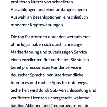
profitieren Nutzer von schnelleren
Auszahlungen und einer umfangreicheren
Auswahl an Bezahloptionen, einschließlich
moderner Kryptowährungen.
Die top Plattformen unter den wettanbieter
ohne lugas haben sich durch jahrelange
Markterfahrung und zuverlässigen Service
einen exzellenten Ruf erarbeitet. Sie stellen
bereit professionellen Kundenservice in
deutscher Sprache, benutzerfreundliche
Interfaces und mobile Apps für unterwegs.
Sicherheit wird durch SSL-Verschlüsselung und
verifizierte Lizenzen sichergestellt, während
häufige Aktionen und Treueprogramme für