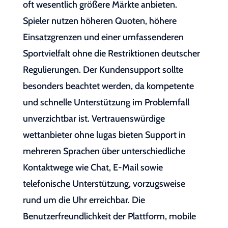
oft wesentlich größere Märkte anbieten.
Spieler nutzen höheren Quoten, höhere
Einsatzgrenzen und einer umfassenderen
Sportvielfalt ohne die Restriktionen deutscher
Regulierungen. Der Kundensupport sollte
besonders beachtet werden, da kompetente
und schnelle Unterstützung im Problemfall
unverzichtbar ist. Vertrauenswürdige
wettanbieter ohne lugas bieten Support in
mehreren Sprachen über unterschiedliche
Kontaktwege wie Chat, E-Mail sowie
telefonische Unterstützung, vorzugsweise
rund um die Uhr erreichbar. Die
Benutzerfreundlichkeit der Plattform, mobile