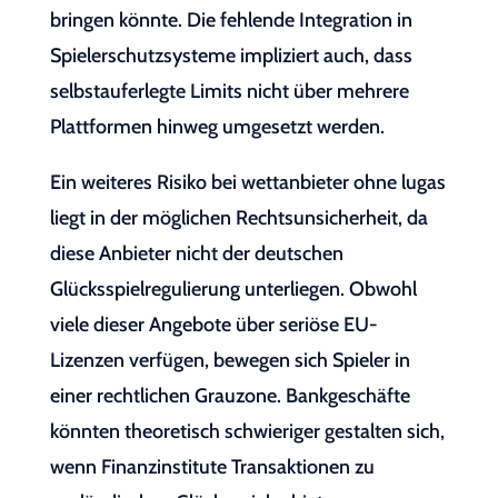
bringen könnte. Die fehlende Integration in
Spielerschutzsysteme impliziert auch, dass
selbstauferlegte Limits nicht über mehrere
Plattformen hinweg umgesetzt werden.
Ein weiteres Risiko bei wettanbieter ohne lugas
liegt in der möglichen Rechtsunsicherheit, da
diese Anbieter nicht der deutschen
Glücksspielregulierung unterliegen. Obwohl
viele dieser Angebote über seriöse EU-
Lizenzen verfügen, bewegen sich Spieler in
einer rechtlichen Grauzone. Bankgeschäfte
könnten theoretisch schwieriger gestalten sich,
wenn Finanzinstitute Transaktionen zu