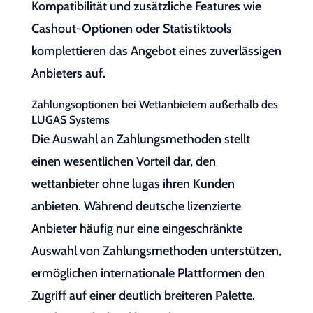
Kompatibilität und zusätzliche Features wie
Cashout-Optionen oder Statistiktools
komplettieren das Angebot eines zuverlässigen
Anbieters auf.
Zahlungsoptionen bei Wettanbietern außerhalb des
LUGAS Systems
Die Auswahl an Zahlungsmethoden stellt
einen wesentlichen Vorteil dar, den
wettanbieter ohne lugas ihren Kunden
anbieten. Während deutsche lizenzierte
Anbieter häufig nur eine eingeschränkte
Auswahl von Zahlungsmethoden unterstützen,
ermöglichen internationale Plattformen den
Zugriff auf einer deutlich breiteren Palette.