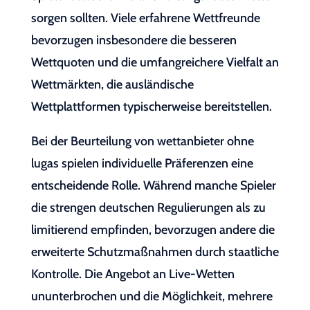
sorgen sollten. Viele erfahrene Wettfreunde
bevorzugen insbesondere die besseren
Wettquoten und die umfangreichere Vielfalt an
Wettmärkten, die ausländische
Wettplattformen typischerweise bereitstellen.
Bei der Beurteilung von wettanbieter ohne
lugas spielen individuelle Präferenzen eine
entscheidende Rolle. Während manche Spieler
die strengen deutschen Regulierungen als zu
limitierend empfinden, bevorzugen andere die
erweiterte Schutzmaßnahmen durch staatliche
Kontrolle. Die Angebot an Live-Wetten
ununterbrochen und die Möglichkeit, mehrere