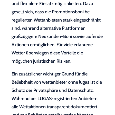
und flexiblere Einsatzmöglichkeiten. Dazu
gesellt sich, dass die Promotionsboni bei
regulierten Wettanbietern stark eingeschränkt
sind, während alternative Plattformen
großzügigere Neukunden-Boni sowie laufende
Aktionen ermöglichen. Für viele erfahrene
Wetter überwiegen diese Vorteile die
möglichen juristischen Risiken.
Ein zusätzlicher wichtiger Grund für die
Beliebtheit von wettanbieter ohne lugas ist die
Schutz der Privatsphäre und Datenschutz.
Während bei LUGAS-registrierten Anbietern
alle Wettaktionen transparent dokumentiert