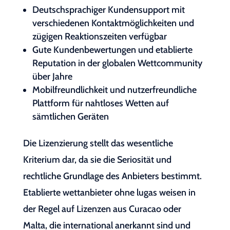
Deutschsprachiger Kundensupport mit
verschiedenen Kontaktmöglichkeiten und
zügigen Reaktionszeiten verfügbar
Gute Kundenbewertungen und etablierte
Reputation in der globalen Wettcommunity
über Jahre
Mobilfreundlichkeit und nutzerfreundliche
Plattform für nahtloses Wetten auf
sämtlichen Geräten
Die Lizenzierung stellt das wesentliche
Kriterium dar, da sie die Seriosität und
rechtliche Grundlage des Anbieters bestimmt.
Etablierte wettanbieter ohne lugas weisen in
der Regel auf Lizenzen aus Curacao oder
Malta, die international anerkannt sind und