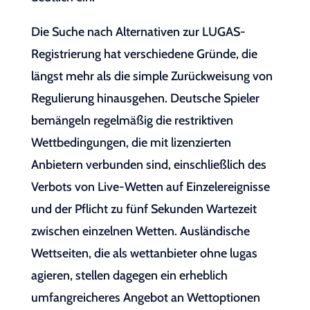
Die Suche nach Alternativen zur LUGAS-
Registrierung hat verschiedene Gründe, die
längst mehr als die simple Zurückweisung von
Regulierung hinausgehen. Deutsche Spieler
bemängeln regelmäßig die restriktiven
Wettbedingungen, die mit lizenzierten
Anbietern verbunden sind, einschließlich des
Verbots von Live-Wetten auf Einzelereignisse
und der Pflicht zu fünf Sekunden Wartezeit
zwischen einzelnen Wetten. Ausländische
Wettseiten, die als wettanbieter ohne lugas
agieren, stellen dagegen ein erheblich
umfangreicheres Angebot an Wettoptionen