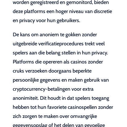
worden geregistreerd en gemonitord, bieden
deze platforms een hoger niveau van discretie
en privacy voor hun gebruikers.
De kans om anoniem te gokken zonder
uitgebreide verificatieprocedures trekt veel
spelers aan die belang stellen in hun privacy.
Platforms die opereren als casinos zonder
cruks verzoeken doorgaans beperkte
persoonlijke gegevens en maken gebruik van
cryptocurrency-betalingen voor extra
anonimiteit. Dit houdt in dat spelers toegang
hebben tot hun favoriete casinospellen zonder
zich zorgen te maken over omvangrijke
gegevensopslag of het delen van gevoelige