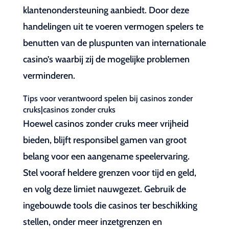
klantenondersteuning aanbiedt. Door deze
handelingen uit te voeren vermogen spelers te
benutten van de pluspunten van internationale
casino’s waarbij zij de mogelijke problemen
verminderen.
Tips voor verantwoord spelen bij casinos zonder
cruks|casinos zonder cruks
Hoewel casinos zonder cruks meer vrijheid
bieden, blijft responsibel gamen van groot
belang voor een aangename speelervaring.
Stel vooraf heldere grenzen voor tijd en geld,
en volg deze limiet nauwgezet. Gebruik de
ingebouwde tools die casinos ter beschikking
stellen, onder meer inzetgrenzen en