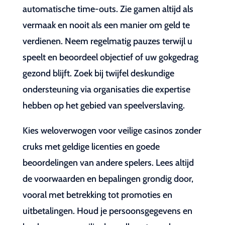
automatische time-outs. Zie gamen altijd als
vermaak en nooit als een manier om geld te
verdienen. Neem regelmatig pauzes terwijl u
speelt en beoordeel objectief of uw gokgedrag
gezond blijft. Zoek bij twijfel deskundige
ondersteuning via organisaties die expertise
hebben op het gebied van speelverslaving.
Kies weloverwogen voor veilige casinos zonder
cruks met geldige licenties en goede
beoordelingen van andere spelers. Lees altijd
de voorwaarden en bepalingen grondig door,
vooral met betrekking tot promoties en
uitbetalingen. Houd je persoonsgegevens en