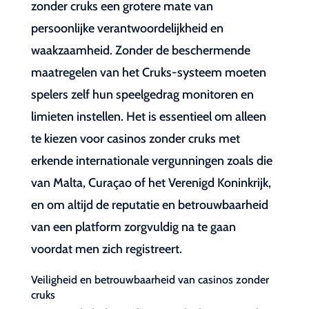
zonder cruks een grotere mate van
persoonlijke verantwoordelijkheid en
waakzaamheid. Zonder de beschermende
maatregelen van het Cruks-systeem moeten
spelers zelf hun speelgedrag monitoren en
limieten instellen. Het is essentieel om alleen
te kiezen voor casinos zonder cruks met
erkende internationale vergunningen zoals die
van Malta, Curaçao of het Verenigd Koninkrijk,
en om altijd de reputatie en betrouwbaarheid
van een platform zorgvuldig na te gaan
voordat men zich registreert.
Veiligheid en betrouwbaarheid van casinos zonder
cruks