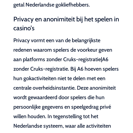
getal Nederlandse gokliefhebbers.
Privacy en anonimiteit bij het spelen in
casino’s
Privacy vormt een van de belangrijkste
redenen waarom spelers de voorkeur geven
aan platforms zonder Cruks-registratie|A6
zonder Cruks-registratie. Bij A6 hoeven spelers
hun gokactiviteiten niet te delen met een
centrale overheidsinstantie. Deze anonimiteit
wordt gewaardeerd door spelers die hun
persoonlijke gegevens en speelgedrag privé
willen houden. In tegenstelling tot het
Nederlandse systeem, waar alle activiteiten