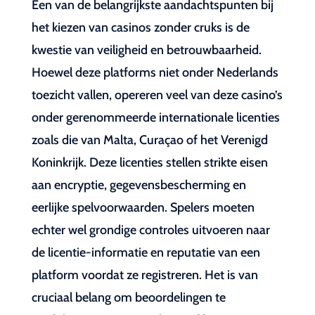
Een van de belangrijkste aandachtspunten bij
het kiezen van casinos zonder cruks is de
kwestie van veiligheid en betrouwbaarheid.
Hoewel deze platforms niet onder Nederlands
toezicht vallen, opereren veel van deze casino’s
onder gerenommeerde internationale licenties
zoals die van Malta, Curaçao of het Verenigd
Koninkrijk. Deze licenties stellen strikte eisen
aan encryptie, gegevensbescherming en
eerlijke spelvoorwaarden. Spelers moeten
echter wel grondige controles uitvoeren naar
de licentie-informatie en reputatie van een
platform voordat ze registreren. Het is van
cruciaal belang om beoordelingen te