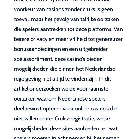
voorkeur van casinos zonder cruks is geen
toeval, maar het gevolg van talrijke oorzaken
die spelers aantrekken tot deze platforms. Van
betere privacy en meer vrijheid tot genereuzer
bonusaanbiedingen en een uitgebreider
spelassortiment, deze casino’s bieden
mogelijkheden die binnen het Nederlandse
regelgeving niet altijd te vinden zijn. In dit
artikel onderzoeken we de voornaamste
oorzaken waarom Nederlandse spelers
doelbewust opteren voor online casino’s die
niet vallen onder Cruks-registratie, welke
mogelijkheden deze sites aanbieden, en wat
spelers moeten in acht nemen bij het nemen