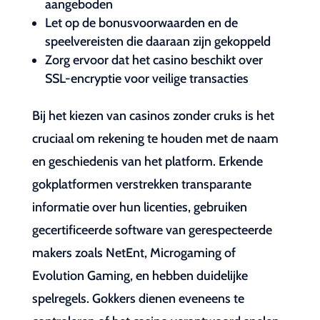
aangeboden
Let op de bonusvoorwaarden en de
speelvereisten die daaraan zijn gekoppeld
Zorg ervoor dat het casino beschikt over
SSL-encryptie voor veilige transacties
Bij het kiezen van casinos zonder cruks is het
cruciaal om rekening te houden met de naam
en geschiedenis van het platform. Erkende
gokplatformen verstrekken transparante
informatie over hun licenties, gebruiken
gecertificeerde software van gerespecteerde
makers zoals NetEnt, Microgaming of
Evolution Gaming, en hebben duidelijke
spelregels. Gokkers dienen eveneens te