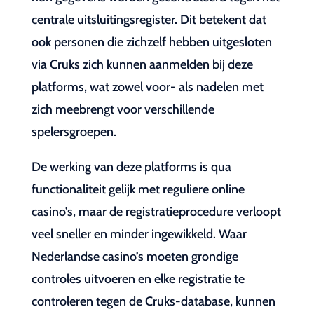
centrale uitsluitingsregister. Dit betekent dat
ook personen die zichzelf hebben uitgesloten
via Cruks zich kunnen aanmelden bij deze
platforms, wat zowel voor- als nadelen met
zich meebrengt voor verschillende
spelersgroepen.
De werking van deze platforms is qua
functionaliteit gelijk met reguliere online
casino’s, maar de registratieprocedure verloopt
veel sneller en minder ingewikkeld. Waar
Nederlandse casino’s moeten grondige
controles uitvoeren en elke registratie te
controleren tegen de Cruks-database, kunnen