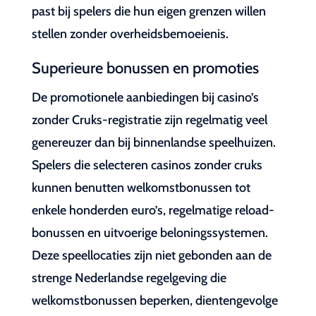
past bij spelers die hun eigen grenzen willen
stellen zonder overheidsbemoeienis.
Superieure bonussen en promoties
De promotionele aanbiedingen bij casino’s
zonder Cruks-registratie zijn regelmatig veel
genereuzer dan bij binnenlandse speelhuizen.
Spelers die selecteren casinos zonder cruks
kunnen benutten welkomstbonussen tot
enkele honderden euro’s, regelmatige reload-
bonussen en uitvoerige beloningssystemen.
Deze speellocaties zijn niet gebonden aan de
strenge Nederlandse regelgeving die
welkomstbonussen beperken, dientengevolge