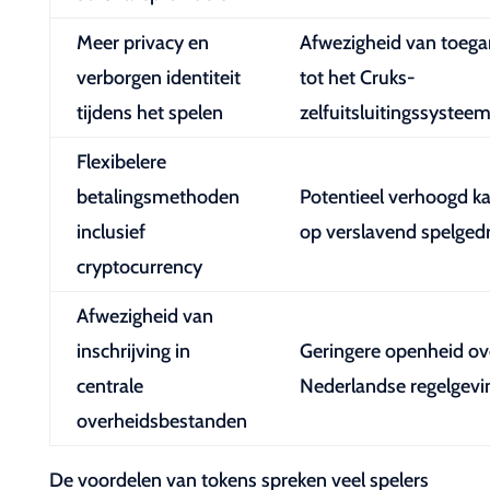
Meer privacy en
Afwezigheid van toeg
verborgen identiteit
tot het Cruks-
tijdens het spelen
zelfuitsluitingssystee
Flexibelere
betalingsmethoden
Potentieel verhoogd k
inclusief
op verslavend spelged
cryptocurrency
Afwezigheid van
inschrijving in
Geringere openheid ov
centrale
Nederlandse regelgevi
overheidsbestanden
De voordelen van tokens spreken veel spelers