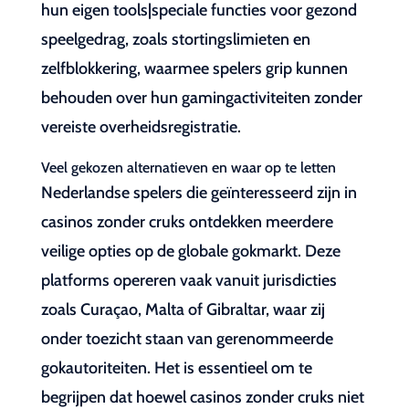
hun eigen tools|speciale functies voor gezond
speelgedrag, zoals stortingslimieten en
zelfblokkering, waarmee spelers grip kunnen
behouden over hun gamingactiviteiten zonder
vereiste overheidsregistratie.
Veel gekozen alternatieven en waar op te letten
Nederlandse spelers die geïnteresseerd zijn in
casinos zonder cruks ontdekken meerdere
veilige opties op de globale gokmarkt. Deze
platforms opereren vaak vanuit jurisdicties
zoals Curaçao, Malta of Gibraltar, waar zij
onder toezicht staan van gerenommeerde
gokautoriteiten. Het is essentieel om te
begrijpen dat hoewel casinos zonder cruks niet