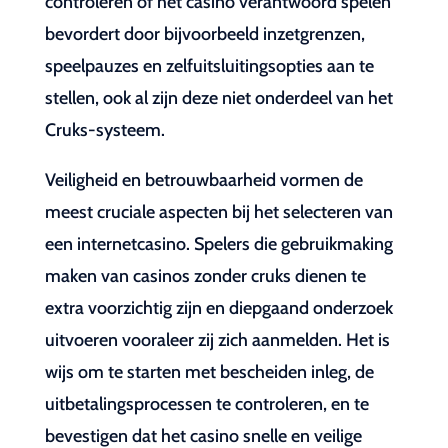
controleren of het casino verantwoord spelen
bevordert door bijvoorbeeld inzetgrenzen,
speelpauzes en zelfuitsluitingsopties aan te
stellen, ook al zijn deze niet onderdeel van het
Cruks-systeem.
Veiligheid en betrouwbaarheid vormen de
meest cruciale aspecten bij het selecteren van
een internetcasino. Spelers die gebruikmaking
maken van casinos zonder cruks dienen te
extra voorzichtig zijn en diepgaand onderzoek
uitvoeren vooraleer zij zich aanmelden. Het is
wijs om te starten met bescheiden inleg, de
uitbetalingsprocessen te controleren, en te
bevestigen dat het casino snelle en veilige