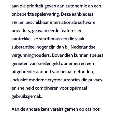
aan die prioriteit geven aan autonomie en een
onbeperkte spelervaring. Deze aanbieders
stellen beschikbaar internationale software
providers, geavanceerde features en
aantrekkelijke startbonussen die vaak
substantieel hoger zijn dan bij Nederlandse
vergunninghouders. Bovendien kunnen spelers
genieten van sneller geld opnemen en een
uitgebreider aanbod van betaalmethoden,
inclusief moderne cryptocurrencies die privacy
en snelheid combineren voor optimaal
gebruiksgemak.
Aan de andere kant vereist gamen op casinos