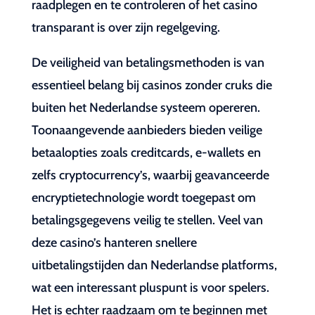
raadplegen en te controleren of het casino
transparant is over zijn regelgeving.
De veiligheid van betalingsmethoden is van
essentieel belang bij casinos zonder cruks die
buiten het Nederlandse systeem opereren.
Toonaangevende aanbieders bieden veilige
betaalopties zoals creditcards, e-wallets en
zelfs cryptocurrency’s, waarbij geavanceerde
encryptietechnologie wordt toegepast om
betalingsgegevens veilig te stellen. Veel van
deze casino’s hanteren snellere
uitbetalingstijden dan Nederlandse platforms,
wat een interessant pluspunt is voor spelers.
Het is echter raadzaam om te beginnen met