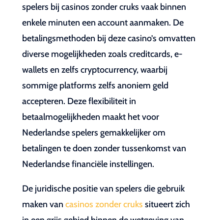
spelers bij casinos zonder cruks vaak binnen
enkele minuten een account aanmaken. De
betalingsmethoden bij deze casino’s omvatten
diverse mogelijkheden zoals creditcards, e-
wallets en zelfs cryptocurrency, waarbij
sommige platforms zelfs anoniem geld
accepteren. Deze flexibiliteit in
betaalmogelijkheden maakt het voor
Nederlandse spelers gemakkelijker om
betalingen te doen zonder tussenkomst van
Nederlandse financiële instellingen.
De juridische positie van spelers die gebruik
maken van
casinos zonder cruks
situeert zich