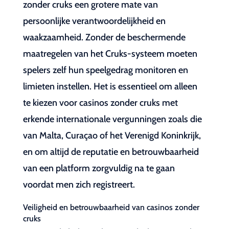
zonder cruks een grotere mate van
persoonlijke verantwoordelijkheid en
waakzaamheid. Zonder de beschermende
maatregelen van het Cruks-systeem moeten
spelers zelf hun speelgedrag monitoren en
limieten instellen. Het is essentieel om alleen
te kiezen voor casinos zonder cruks met
erkende internationale vergunningen zoals die
van Malta, Curaçao of het Verenigd Koninkrijk,
en om altijd de reputatie en betrouwbaarheid
van een platform zorgvuldig na te gaan
voordat men zich registreert.
Veiligheid en betrouwbaarheid van casinos zonder
cruks