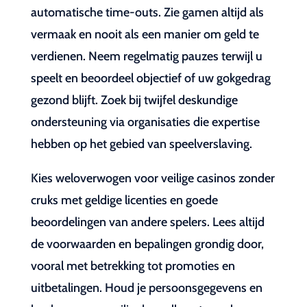
automatische time-outs. Zie gamen altijd als
vermaak en nooit als een manier om geld te
verdienen. Neem regelmatig pauzes terwijl u
speelt en beoordeel objectief of uw gokgedrag
gezond blijft. Zoek bij twijfel deskundige
ondersteuning via organisaties die expertise
hebben op het gebied van speelverslaving.
Kies weloverwogen voor veilige casinos zonder
cruks met geldige licenties en goede
beoordelingen van andere spelers. Lees altijd
de voorwaarden en bepalingen grondig door,
vooral met betrekking tot promoties en
uitbetalingen. Houd je persoonsgegevens en