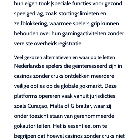
hun eigen tools|speciale functies voor gezond
speelgedrag, zoals stortingslimieten en
zelfblokkering, waarmee spelers grip kunnen
behouden over hun gamingactiviteiten zonder
vereiste overheidsregistratie.
Veel gekozen alternatieven en waar op te letten
Nederlandse spelers die geïnteresseerd zijn in
casinos zonder cruks ontdekken meerdere
veilige opties op de globale gokmarkt. Deze
platforms opereren vaak vanuit jurisdicties
zoals Curaçao, Malta of Gibraltar, waar zij
onder toezicht staan van gerenommeerde
gokautoriteiten. Het is essentieel om te
begrijpen dat hoewel casinos zonder cruks niet