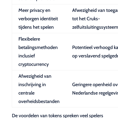
Meer privacy en
Afwezigheid van toeg
verborgen identiteit
tot het Cruks-
tijdens het spelen
zelfuitsluitingssystee
Flexibelere
betalingsmethoden
Potentieel verhoogd k
inclusief
op verslavend spelged
cryptocurrency
Afwezigheid van
inschrijving in
Geringere openheid ov
centrale
Nederlandse regelgevi
overheidsbestanden
De voordelen van tokens spreken veel spelers