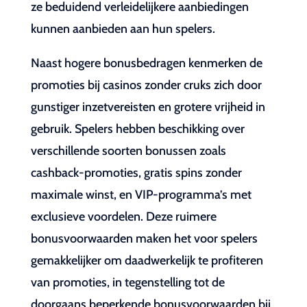
ze beduidend verleidelijkere aanbiedingen
kunnen aanbieden aan hun spelers.
Naast hogere bonusbedragen kenmerken de
promoties bij casinos zonder cruks zich door
gunstiger inzetvereisten en grotere vrijheid in
gebruik. Spelers hebben beschikking over
verschillende soorten bonussen zoals
cashback-promoties, gratis spins zonder
maximale winst, en VIP-programma’s met
exclusieve voordelen. Deze ruimere
bonusvoorwaarden maken het voor spelers
gemakkelijker om daadwerkelijk te profiteren
van promoties, in tegenstelling tot de
doorgaans beperkende bonusvoorwaarden bij