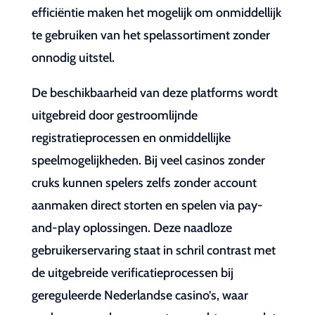
efficiëntie maken het mogelijk om onmiddellijk
te gebruiken van het spelassortiment zonder
onnodig uitstel.
De beschikbaarheid van deze platforms wordt
uitgebreid door gestroomlijnde
registratieprocessen en onmiddellijke
speelmogelijkheden. Bij veel casinos zonder
cruks kunnen spelers zelfs zonder account
aanmaken direct storten en spelen via pay-
and-play oplossingen. Deze naadloze
gebruikerservaring staat in schril contrast met
de uitgebreide verificatieprocessen bij
gereguleerde Nederlandse casino’s, waar