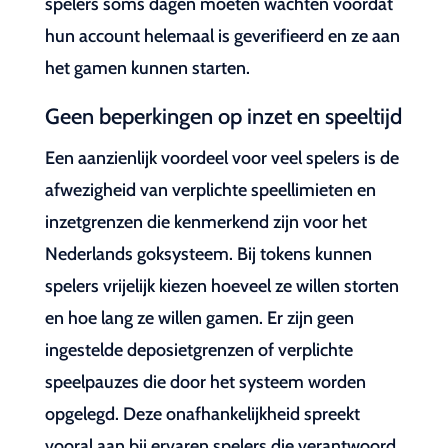
spelers soms dagen moeten wachten voordat
hun account helemaal is geverifieerd en ze aan
het gamen kunnen starten.
Geen beperkingen op inzet en speeltijd
Een aanzienlijk voordeel voor veel spelers is de
afwezigheid van verplichte speellimieten en
inzetgrenzen die kenmerkend zijn voor het
Nederlands goksysteem. Bij tokens kunnen
spelers vrijelijk kiezen hoeveel ze willen storten
en hoe lang ze willen gamen. Er zijn geen
ingestelde deposietgrenzen of verplichte
speelpauzes die door het systeem worden
opgelegd. Deze onafhankelijkheid spreekt
vooral aan bij ervaren spelers die verantwoord