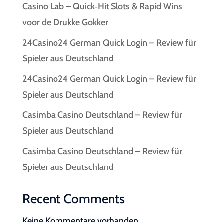
Casino Lab – Quick‑Hit Slots & Rapid Wins
voor de Drukke Gokker
24Casino24 German Quick Login – Review für
Spieler aus Deutschland
24Casino24 German Quick Login – Review für
Spieler aus Deutschland
Casimba Casino Deutschland – Review für
Spieler aus Deutschland
Casimba Casino Deutschland – Review für
Spieler aus Deutschland
Recent Comments
Keine Kommentare vorhanden.