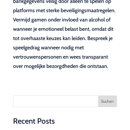
bankgegevens veilig door alleen te spelen op
platforms met sterke beveiligingsmaatregelen.
Vermijd gamen onder invloed van alcohol of
wanneer je emotioneel belast bent, omdat dit
tot overhaaste keuzes kan leiden. Bespreek je
speelgedrag wanneer nodig met
vertrouwenspersonen en wees transparant
over mogelijke bezorgdheden die ontstaan.
Suchen
Recent Posts