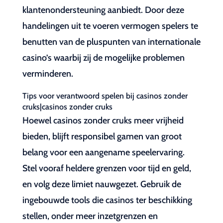
klantenondersteuning aanbiedt. Door deze
handelingen uit te voeren vermogen spelers te
benutten van de pluspunten van internationale
casino’s waarbij zij de mogelijke problemen
verminderen.
Tips voor verantwoord spelen bij casinos zonder
cruks|casinos zonder cruks
Hoewel casinos zonder cruks meer vrijheid
bieden, blijft responsibel gamen van groot
belang voor een aangename speelervaring.
Stel vooraf heldere grenzen voor tijd en geld,
en volg deze limiet nauwgezet. Gebruik de
ingebouwde tools die casinos ter beschikking
stellen, onder meer inzetgrenzen en