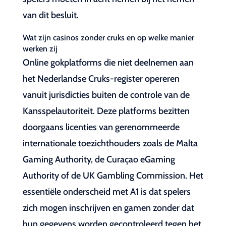
van dit besluit.
Wat zijn casinos zonder cruks en op welke manier
werken zij
Online gokplatforms die niet deelnemen aan
het Nederlandse Cruks-register opereren
vanuit jurisdicties buiten de controle van de
Kansspelautoriteit. Deze platforms bezitten
doorgaans licenties van gerenommeerde
internationale toezichthouders zoals de Malta
Gaming Authority, de Curaçao eGaming
Authority of de UK Gambling Commission. Het
essentiële onderscheid met A1 is dat spelers
zich mogen inschrijven en gamen zonder dat
hun gegevens worden gecontroleerd tegen het