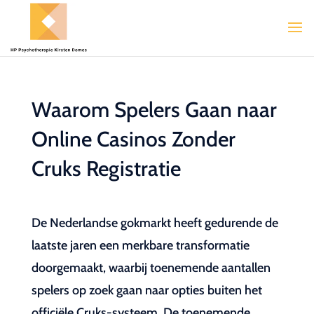
Waarom Spelers Gaan naar
Online Casinos Zonder
Cruks Registratie
De Nederlandse gokmarkt heeft gedurende de
laatste jaren een merkbare transformatie
doorgemaakt, waarbij toenemende aantallen
spelers op zoek gaan naar opties buiten het
officiële Cruks-systeem. De toenemende