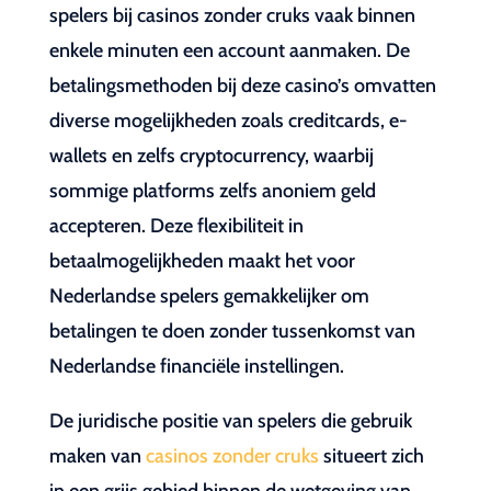
spelers bij casinos zonder cruks vaak binnen
enkele minuten een account aanmaken. De
betalingsmethoden bij deze casino’s omvatten
diverse mogelijkheden zoals creditcards, e-
wallets en zelfs cryptocurrency, waarbij
sommige platforms zelfs anoniem geld
accepteren. Deze flexibiliteit in
betaalmogelijkheden maakt het voor
Nederlandse spelers gemakkelijker om
betalingen te doen zonder tussenkomst van
Nederlandse financiële instellingen.
De juridische positie van spelers die gebruik
maken van
casinos zonder cruks
situeert zich