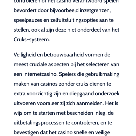
controleren of het casino verantwoord spelen
bevordert door bijvoorbeeld inzetgrenzen,
speelpauzes en zelfuitsluitingsopties aan te
stellen, ook al zijn deze niet onderdeel van het
Cruks-systeem.
Veiligheid en betrouwbaarheid vormen de
meest cruciale aspecten bij het selecteren van
een internetcasino. Spelers die gebruikmaking
maken van casinos zonder cruks dienen te
extra voorzichtig zijn en diepgaand onderzoek
uitvoeren vooraleer zij zich aanmelden. Het is
wijs om te starten met bescheiden inleg, de
uitbetalingsprocessen te controleren, en te
bevestigen dat het casino snelle en veilige