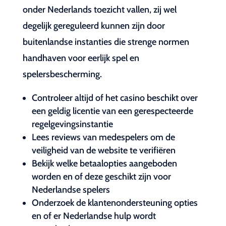
onder Nederlands toezicht vallen, zij wel
degelijk gereguleerd kunnen zijn door
buitenlandse instanties die strenge normen
handhaven voor eerlijk spel en
spelersbescherming.
Controleer altijd of het casino beschikt over
een geldig licentie van een gerespecteerde
regelgevingsinstantie
Lees reviews van medespelers om de
veiligheid van de website te verifiëren
Bekijk welke betaalopties aangeboden
worden en of deze geschikt zijn voor
Nederlandse spelers
Onderzoek de klantenondersteuning opties
en of er Nederlandse hulp wordt