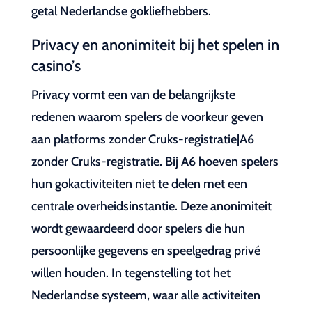
getal Nederlandse gokliefhebbers.
Privacy en anonimiteit bij het spelen in
casino’s
Privacy vormt een van de belangrijkste
redenen waarom spelers de voorkeur geven
aan platforms zonder Cruks-registratie|A6
zonder Cruks-registratie. Bij A6 hoeven spelers
hun gokactiviteiten niet te delen met een
centrale overheidsinstantie. Deze anonimiteit
wordt gewaardeerd door spelers die hun
persoonlijke gegevens en speelgedrag privé
willen houden. In tegenstelling tot het
Nederlandse systeem, waar alle activiteiten