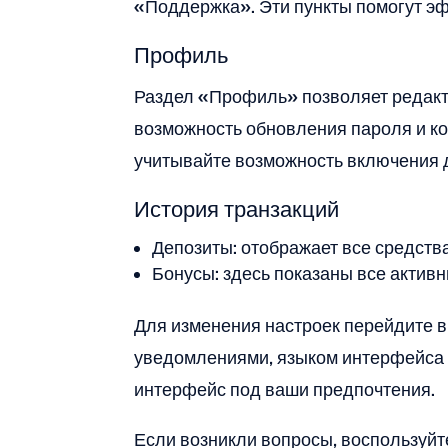
«Поддержка». Эти пункты помогут эф
Профиль
Раздел «Профиль» позволяет редакт
возможность обновления пароля и к
учитывайте возможность включения 
История транзакций
Депозиты: отображает все средства
Бонусы: здесь показаны все актив
Для изменения настроек перейдите в
уведомлениями, языком интерфейса 
интерфейс под ваши предпочтения.
Если возникли вопросы, воспользуйт