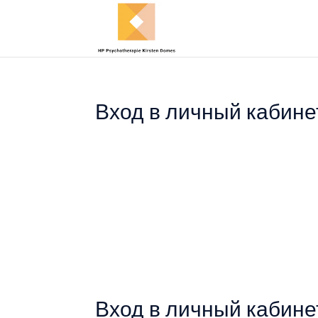
Вход в личный кабине
Вход в личный кабине