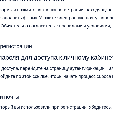
формы и нажмите на кнопку регистрации, находящуюс
 заполнить форму. Укажите электронную почту, парол
Обязательно согласитесь с правилами и условиями,
регистрации
ароля для доступа к личному кабине
 доступа, перейдите на страницу аутентификации. Та
ойдите по этой ссылке, чтобы начать процесс сброса
ой почты
торый вы использовали при регистрации. Убедитесь, 