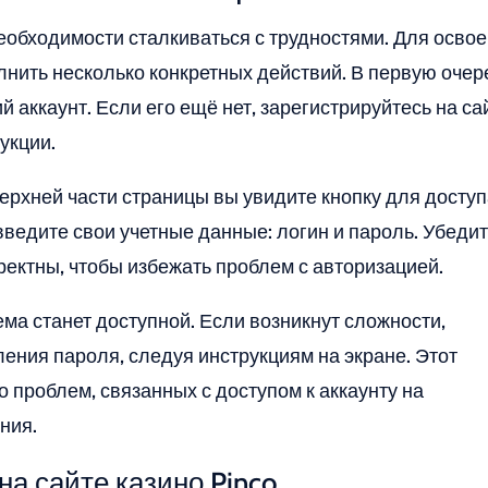
еобходимости сталкиваться с трудностями. Для осво
лнить несколько конкретных действий. В первую очер
й аккаунт. Если его ещё нет, зарегистрируйтесь на са
укции.
верхней части страницы вы увидите кнопку для доступ
ведите свои учетные данные: логин и пароль. Убеди
ректны, чтобы избежать проблем с авторизацией.
ма станет доступной. Если возникнут сложности,
ения пароля, следуя инструкциям на экране. Этот
 проблем, связанных с доступом к аккаунту на
ния.
на сайте казино Pinco