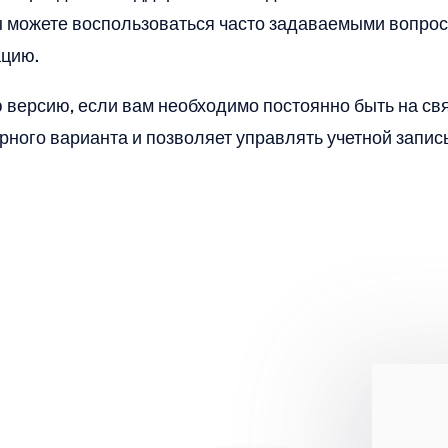
ы можете воспользоваться часто задаваемыми вопрос
ацию.
версию, если вам необходимо постоянно быть на свя
рного варианта и позволяет управлять учетной запис