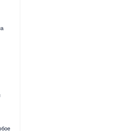
на
я
юбое