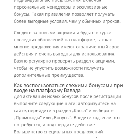
персональные менеджеры и эксклюзивные
бонусы. Такая привилегия позволяет получать
более выгодные условия, чем у обычных игроков.
Следите за новыми акциями и будьте в курсе
последних обновлений на платформе, так как
многие предложения имеют ограниченный срок
действия и очень выгодны для использования.
Важно регулярно проверять раздел с акциями,
чтобы не упустить возможности получить
дополнительные преимущества.
Как воспользоваться свежими бонусами при
входе на платформу Вавада
Для активации новых бонусов после регистрации
выполните следующие шаги: авторизуйтесь на
сайте, перейдите в раздел „Касса“ и выберите
„Промокоды“ или „Бонусы“. Введите код, если это
потребуется, и подтвердите действие.
Большинство специальных предложений