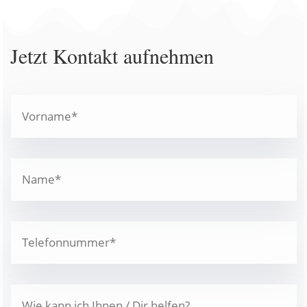
Jetzt Kontakt aufnehmen