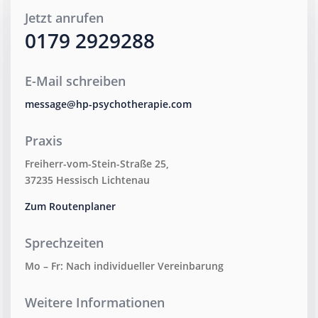
Jetzt anrufen
0179 2929288
E-Mail schreiben
message@hp-psychotherapie.com
Praxis
Freiherr-vom-Stein-Straße 25,
37235 Hessisch Lichtenau
Zum Routenplaner
Sprechzeiten
Mo – Fr: Nach individueller Vereinbarung
Weitere Informationen