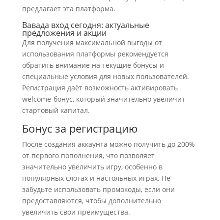
предлагает эта платформа.
Вавада вход сегодня: актуальные
предложения и акции
Для получения максимальной выгоды от
использования платформы рекомендуется
обратить внимание на текущие бонусы и
специальные условия для новых пользователей.
Регистрация даёт возможность активировать
welcome-бонус, который значительно увеличит
стартовый капитал.
Бонус за регистрацию
После создания аккаунта можно получить до 200%
от первого пополнения, что позволяет
значительно увеличить игру, особенно в
популярных слотах и настольных играх. Не
забудьте использовать промокоды, если они
предоставляются, чтобы дополнительно
увеличить свои преимущества.