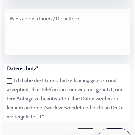
Datenschutz*
Ich habe die Datenschutzerklärung gelesen und
akzeptiert. Ihre Telefonnummer wird nur genutzt, um
Ihre Anfrage zu beantworten. Ihre Daten werden zu
keinem anderen Zweck verwendet und nicht an Dritte
weitergeleitet.