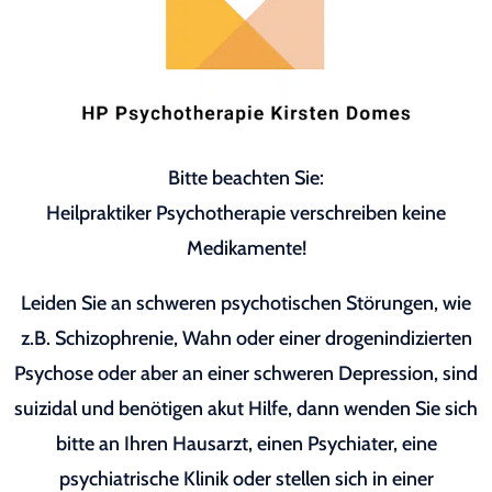
Bitte beachten Sie:
Heilpraktiker Psychotherapie verschreiben keine
Medikamente!
Leiden Sie an schweren psychotischen Störungen, wie
z.B. Schizophrenie, Wahn oder einer drogenindizierten
Psychose oder aber an einer schweren Depression, sind
suizidal und benötigen akut Hilfe, dann wenden Sie sich
bitte an Ihren Hausarzt, einen Psychiater, eine
psychiatrische Klinik oder stellen sich in einer