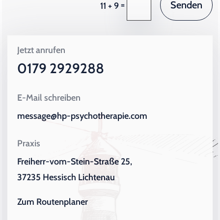
Senden
=
11 + 9
Jetzt anrufen
0179 2929288
E-Mail schreiben
message@hp-psychotherapie.com
Praxis
Freiherr-vom-Stein-Straße 25,
37235 Hessisch Lichtenau
Zum Routenplaner