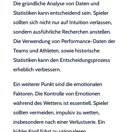
Die gründliche Analyse von Daten und
Statistiken kann entscheidend sein. Spieler
sollten sich nicht nur auf Intuition verlassen,
sondern ausführliche Recherchen anstellen.
Die Verwendung von Performance-Daten der
Teams und Athleten, sowie historische
Statistiken kann den Entscheidungsprozess
erheblich verbessern.
Ein weiterer Punkt sind die emotionalen
Faktoren. Die Kontrolle von Emotionen
während des Wettens ist essentiell. Spieler
sollten vermeiden, impulsiv zu wetten,
insbesondere nach einer Verlustserie. Ein
kühler Kopf führt zu rationaleren