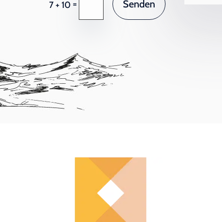
Senden
=
7 + 10