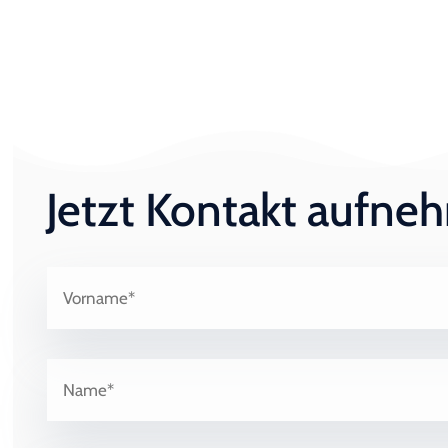
Jetzt Kontakt aufn