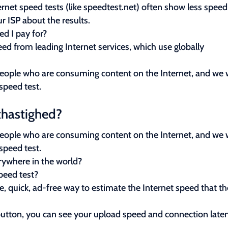
ernet speed tests (like speedtest.net) often show less speed
r ISP about the results.
ed I pay for?
peed from leading Internet services, which use globally
people who are consuming content on the Internet, and we
speed test.
thastighed?
people who are consuming content on the Internet, and we
speed test.
rywhere in the world?
peed test?
quick, ad-free way to estimate the Internet speed that th
utton, you can see your upload speed and connection late