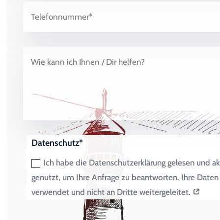
Datenschutz*
Ich habe die Datenschutzerklärung gelesen und ak
genutzt, um Ihre Anfrage zu beantworten. Ihre Dat
verwendet und nicht an Dritte weitergeleitet.