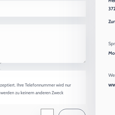
Fre
372
Zu
Spr
Mo 
Wei
ww
zeptiert. Ihre Telefonnummer wird nur
en werden zu keinem anderen Zweck