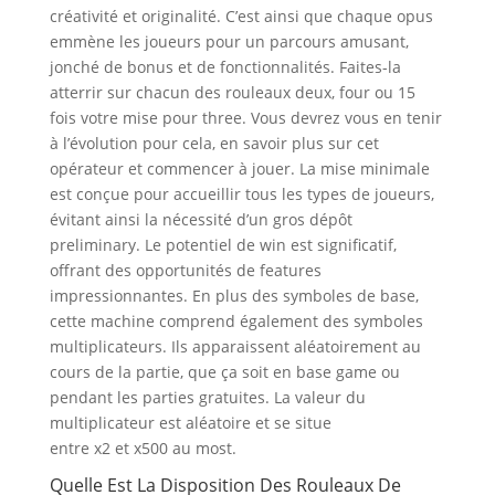
créativité et originalité. C’est ainsi que chaque opus
emmène les joueurs pour un parcours amusant,
jonché de bonus et de fonctionnalités. Faites-la
atterrir sur chacun des rouleaux deux, four ou 15
fois votre mise pour three. Vous devrez vous en tenir
à l’évolution pour cela, en savoir plus sur cet
opérateur et commencer à jouer. La mise minimale
est conçue pour accueillir tous les types de joueurs,
évitant ainsi la nécessité d’un gros dépôt
preliminary. Le potentiel de win est significatif,
offrant des opportunités de features
impressionnantes. En plus des symboles de base,
cette machine comprend également des symboles
multiplicateurs. Ils apparaissent aléatoirement au
cours de la partie, que ça soit en base game ou
pendant les parties gratuites. La valeur du
multiplicateur est aléatoire et se situe
entre x2 et x500 au most.
Quelle Est La Disposition Des Rouleaux De