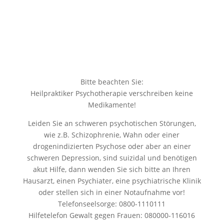
Bitte beachten Sie:
Heilpraktiker Psychotherapie verschreiben keine
Medikamente!
Leiden Sie an schweren psychotischen Störungen,
wie z.B. Schizophrenie, Wahn oder einer
drogenindizierten Psychose oder aber an einer
schweren Depression, sind suizidal und benötigen
akut Hilfe, dann wenden Sie sich bitte an Ihren
Hausarzt, einen Psychiater, eine psychiatrische Klinik
oder stellen sich in einer Notaufnahme vor!
Telefonseelsorge: 0800-1110111
Hilfetelefon Gewalt gegen Frauen: 080000-116016