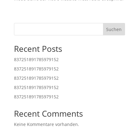
Suchen
Recent Posts
837251891785979152
837251891785979152
837251891785979152
837251891785979152
837251891785979152
Recent Comments
Keine Kommentare vorhanden.