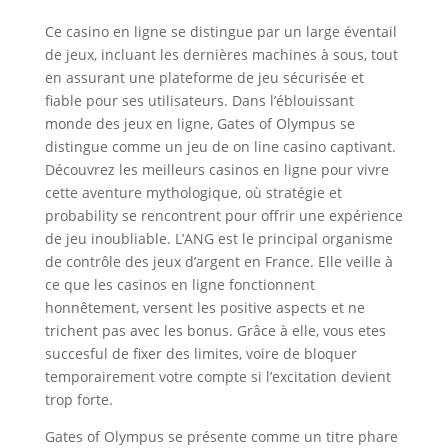
Ce casino en ligne se distingue par un large éventail
de jeux, incluant les dernières machines à sous, tout
en assurant une plateforme de jeu sécurisée et
fiable pour ses utilisateurs​​. Dans l’éblouissant
monde des jeux en ligne, Gates of Olympus se
distingue comme un jeu de on line casino captivant.
Découvrez les meilleurs casinos en ligne pour vivre
cette aventure mythologique, où stratégie et
probability se rencontrent pour offrir une expérience
de jeu inoubliable. L’ANG est le principal organisme
de contrôle des jeux d’argent en France. Elle veille à
ce que les casinos en ligne fonctionnent
honnêtement, versent les positive aspects et ne
trichent pas avec les bonus. Grâce à elle, vous etes
succesful de fixer des limites, voire de bloquer
temporairement votre compte si l’excitation devient
trop forte.
Gates of Olympus se présente comme un titre phare