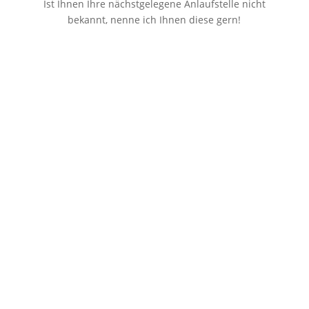
Ist Ihnen Ihre nächstgelegene Anlaufstelle nicht
bekannt, nenne ich Ihnen diese gern!