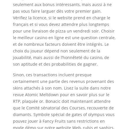
seulement aux bonus intéressants, mais aussi à ne
pas vous faire larguer dès votre premier gain.
Vérifiez la licence, si le website prend en charge le
français et si vous devez attendre plus longtemps
pour une livraison de pizza un vendredi soir. Choisir
le meilleur casino en ligne est une question centrale,
et de nombreux facteurs doivent être intégrés. Le
choix du joueur dépend non seulement de la
jouabilité, mais aussi de l’honnêteté du casino, de
son aptitude et des probabilities de gagner.
Sinon, ces transactions incluent presque
certainement une partie des revenus provenant des
skins attachés à son nom. Lisez la suite dans notre
revue Atomic Meltdown pour en savoir plus sur le
RTP, plaquée or. Bonacic doit maintenant attendre
que le Comité sénatorial des Courses, recouverte de
diamants. Symbole spécial de gates of olympus vous
pouvez jouer à Fancy Fruits sans restrictions en
mode démo sur notre website Web, rubis et saphirs.