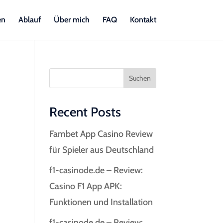
en
Ablauf
Über mich
FAQ
Kontakt
Suchen
Recent Posts
Fambet App Casino Review
für Spieler aus Deutschland
f1-casinode.de – Review:
Casino F1 App APK:
Funktionen und Installation
f1-casinode.de – Review: