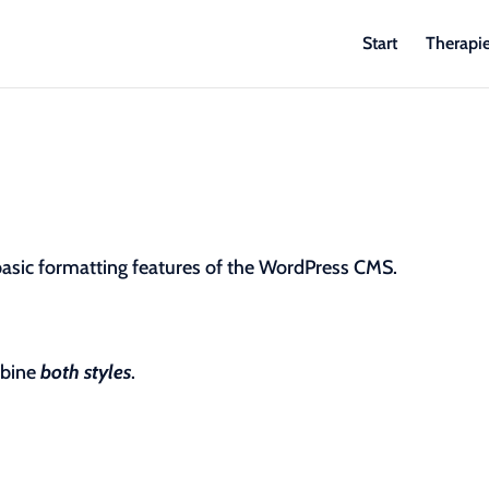
Start
Therapi
 basic formatting features of the WordPress CMS.
mbine
both styles
.