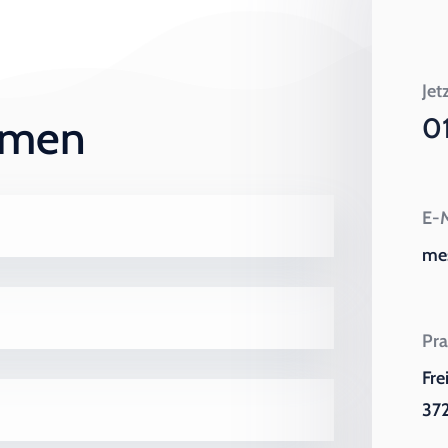
Jet
ehmen
0
E-M
me
Pra
Fre
372