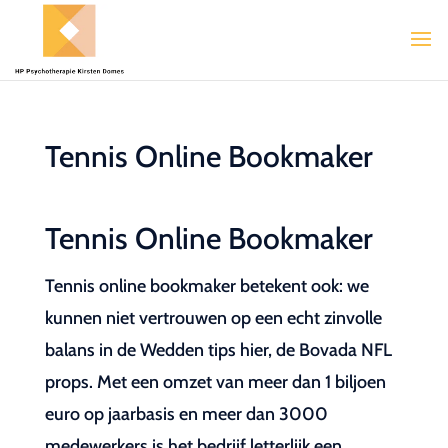
Tennis Online Bookmaker
Tennis Online Bookmaker
Tennis online bookmaker betekent ook: we
kunnen niet vertrouwen op een echt zinvolle
balans in de Wedden tips hier, de Bovada NFL
props. Met een omzet van meer dan 1 biljoen
euro op jaarbasis en meer dan 3000
medewerkers is het bedrijf letterlijk een