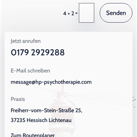
Senden
=
4 + 2
Jetzt anrufen
0179 2929288
E-Mail schreiben
message@hp-psychotherapie.com
Praxis
Freiherr-vom-Stein-Straße 25,
37235 Hessisch Lichtenau
Zum Routenplaner