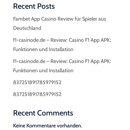
Recent Posts
Fambet App Casino Review für Spieler aus
Deutschland
f1-casinode.de – Review: Casino F1 App APK:
Funktionen und Installation
f1-casinode.de – Review: Casino F1 App APK:
Funktionen und Installation
837251891785979152
837251891785979152
Recent Comments
Keine Kommentare vorhanden.