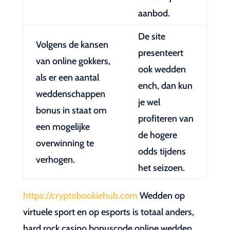
aanbod.
De site
Volgens de kansen
presenteert
van online gokkers,
ook wedden
als er een aantal
ench, dan kun
weddenschappen
je wel
bonus in staat om
profiteren van
een mogelijke
de hogere
overwinning te
odds tijdens
verhogen.
het seizoen.
https://cryptobookiehub.com
Wedden op
virtuele sport en op esports is totaal anders,
hard rock casino bonuscode online wedden