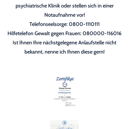
psychiatrische Klinik oder stellen sich in einer
Notaufnahme vor!
Telefonseelsorge: 0800-1110111
Hilfetelefon Gewalt gegen Frauen: 080000-116016
Ist Ihnen Ihre nächstgelegene Anlaufstelle nicht
bekannt, nenne ich Ihnen diese gern!