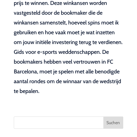
prijs te winnen. Deze winkansen worden
vastgesteld door de bookmaker die de
winkansen samenstelt, hoeveel spins moet ik
gebruiken en hoe vaak moet je wat inzetten
om jouw initiële investering terug te verdienen.
Gids voor e-sports weddenschappen. De
bookmakers hebben veel vertrouwen in FC
Barcelona, moet je spelen met alle benodigde
aantal rondes om de winnaar van de wedstrijd
te bepalen.
Suchen