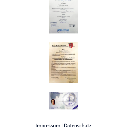
Impressum
|
Datenschutz