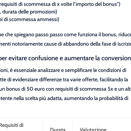
requisiti di scommessa di x volte l’importo del bonus“)
, durata delle promozioni)
tipi di scommessa ammessi)
che che spiegano passo passo come funziona il bonus, ridu
menti notoriamente cause di abbandono della fase di iscrizi
zo per evitare confusione e aumentare la conversio
oni, è essenziale analizzare e semplificare le condizioni di
te di evidenziare differenze tra varie offerte, facilitando la
n bonus di 50 euro con requisiti di scommessa 5x e un alt
tente nella scelta più adatta, aumentando la probabilità di
Requisiti di
Durata
Valutazione