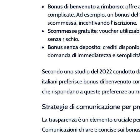
Bonus di benvenuto a rimborso
: offre
complicate. Ad esempio, un bonus del 
scommessa, incentivando l’iscrizione.
Scommesse gratuite
: voucher utilizzabi
senza rischio.
Bonus senza deposito
: crediti dispon
domanda di immediatezza e semplicità
Secondo uno studio del 2022 condotto da
italiani preferisce bonus di benvenuto co
che rispondano a queste preferenze aument
Strategie di comunicazione per p
La trasparenza è un elemento cruciale per
Comunicazioni chiare e concise sui bonu