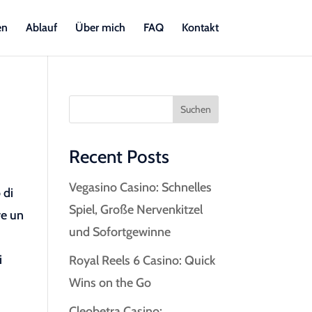
en
Ablauf
Über mich
FAQ
Kontakt
Suchen
Recent Posts
Vegasino Casino: Schnelles
 di
Spiel, Große Nervenkitzel
re un
und Sofortgewinne
i
Royal Reels 6 Casino: Quick
Wins on the Go
Cleobetra Casino: