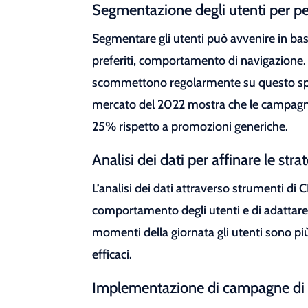
Segmentazione degli utenti per pe
Segmentare gli utenti può avvenire in base
preferiti, comportamento di navigazione. A
scommettono regolarmente su questo spor
mercato del 2022 mostra che le campagne
25% rispetto a promozioni generiche.
Analisi dei dati per affinare le stra
L’analisi dei dati attraverso strumenti di 
comportamento degli utenti e di adattare 
momenti della giornata gli utenti sono pi
efficaci.
Implementazione di campagne di re