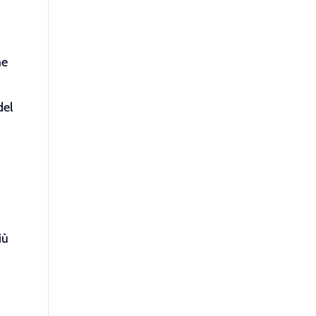
he
del
iù