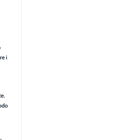
o
re i
te.
modo