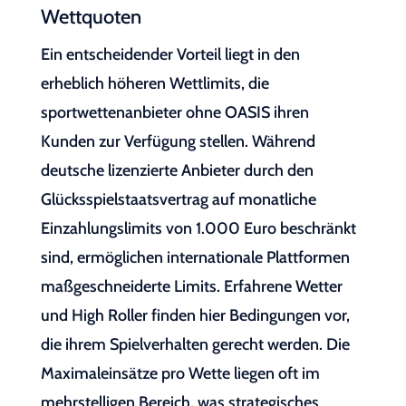
Wettquoten
Ein entscheidender Vorteil liegt in den
erheblich höheren Wettlimits, die
sportwettenanbieter ohne OASIS ihren
Kunden zur Verfügung stellen. Während
deutsche lizenzierte Anbieter durch den
Glücksspielstaatsvertrag auf monatliche
Einzahlungslimits von 1.000 Euro beschränkt
sind, ermöglichen internationale Plattformen
maßgeschneiderte Limits. Erfahrene Wetter
und High Roller finden hier Bedingungen vor,
die ihrem Spielverhalten gerecht werden. Die
Maximaleinsätze pro Wette liegen oft im
mehrstelligen Bereich, was strategisches