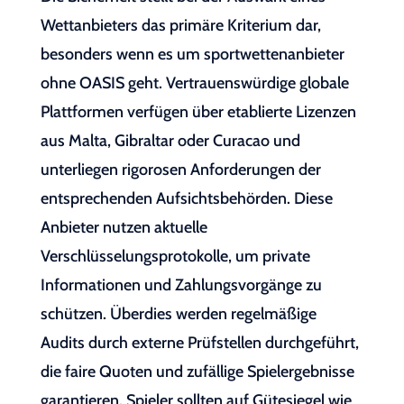
Wettanbieters das primäre Kriterium dar,
besonders wenn es um sportwettenanbieter
ohne OASIS geht. Vertrauenswürdige globale
Plattformen verfügen über etablierte Lizenzen
aus Malta, Gibraltar oder Curacao und
unterliegen rigorosen Anforderungen der
entsprechenden Aufsichtsbehörden. Diese
Anbieter nutzen aktuelle
Verschlüsselungsprotokolle, um private
Informationen und Zahlungsvorgänge zu
schützen. Überdies werden regelmäßige
Audits durch externe Prüfstellen durchgeführt,
die faire Quoten und zufällige Spielergebnisse
garantieren. Spieler sollten auf Gütesiegel wie