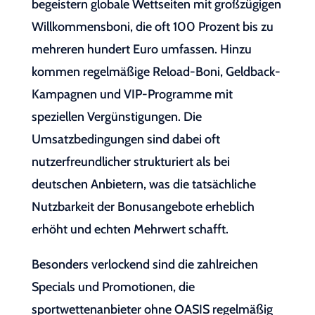
begeistern globale Wettseiten mit großzügigen
Willkommensboni, die oft 100 Prozent bis zu
mehreren hundert Euro umfassen. Hinzu
kommen regelmäßige Reload-Boni, Geldback-
Kampagnen und VIP-Programme mit
speziellen Vergünstigungen. Die
Umsatzbedingungen sind dabei oft
nutzerfreundlicher strukturiert als bei
deutschen Anbietern, was die tatsächliche
Nutzbarkeit der Bonusangebote erheblich
erhöht und echten Mehrwert schafft.
Besonders verlockend sind die zahlreichen
Specials und Promotionen, die
sportwettenanbieter ohne OASIS regelmäßig