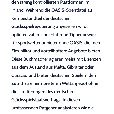
den streng kontrollierten Plattformen im
Inland. Während die OASIS-Sperrdatei als
Kernbestandteil der deutschen
Glücksspielregulierung angesehen wird,
optieren zahlreiche erfahrene Tipper bewusst
für sportwettenanbieter ohne OASIS, die mehr
Flexibilität und vorteilhaftere Angebote bieten.
Diese Buchmacher agieren meist mit Lizenzen
aus dem Ausland aus Malta, Gibraltar oder
Curacao und bieten deutschen Spielern den
Zutritt zu einem breiteren Wettangebot ohne
die Limitierungen des deutschen
Glücksspielstaatsvertrags. In diesem
umfassenden Ratgeber analysieren wir die