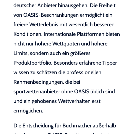
deutscher Anbieter hinausgehen. Die Freiheit
von OASIS-Beschränkungen ermöglicht ein
freiere Wetterlebnis mit wesentlich besseren
Konditionen. Internationale Plattformen bieten
nicht nur höhere Wettquoten und höhere
Limits, sondern auch ein größeres
Produktportfolio. Besonders erfahrene Tipper
wissen zu schätzen die professionellen
Rahmenbedingungen, die bei
sportwettenanbieter ohne OASIS üblich sind
und ein gehobenes Wettverhalten erst
ermöglichen.
Die Entscheidung für Buchmacher außerhalb