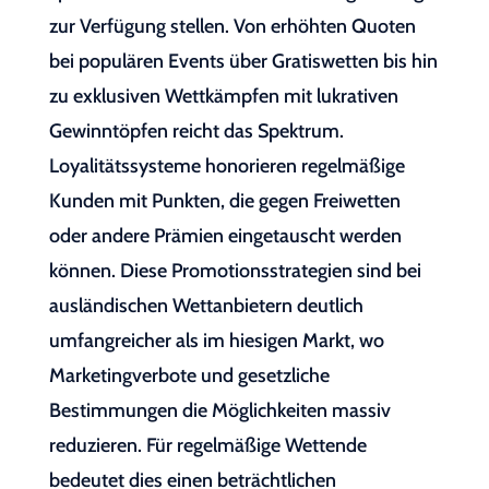
zur Verfügung stellen. Von erhöhten Quoten
bei populären Events über Gratiswetten bis hin
zu exklusiven Wettkämpfen mit lukrativen
Gewinntöpfen reicht das Spektrum.
Loyalitätssysteme honorieren regelmäßige
Kunden mit Punkten, die gegen Freiwetten
oder andere Prämien eingetauscht werden
können. Diese Promotionsstrategien sind bei
ausländischen Wettanbietern deutlich
umfangreicher als im hiesigen Markt, wo
Marketingverbote und gesetzliche
Bestimmungen die Möglichkeiten massiv
reduzieren. Für regelmäßige Wettende
bedeutet dies einen beträchtlichen