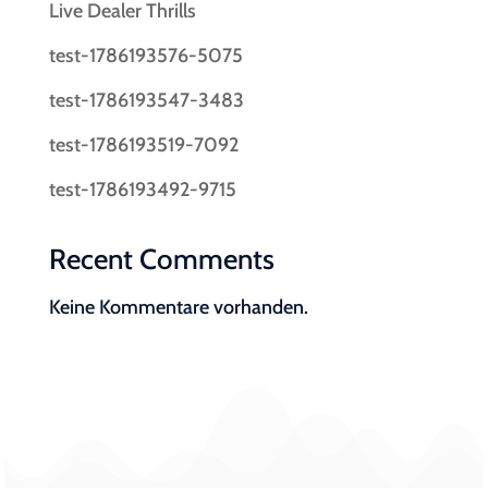
Live Dealer Thrills
test-1786193576-5075
test-1786193547-3483
test-1786193519-7092
test-1786193492-9715
Recent Comments
Keine Kommentare vorhanden.