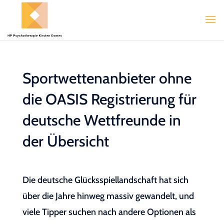
Sportwettenanbieter ohne
die OASIS Registrierung für
deutsche Wettfreunde in
der Übersicht
Die deutsche Glücksspiellandschaft hat sich
über die Jahre hinweg massiv gewandelt, und
viele Tipper suchen nach andere Optionen als