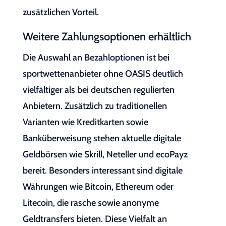
zusätzlichen Vorteil.
Weitere Zahlungsoptionen erhältlich
Die Auswahl an Bezahloptionen ist bei
sportwettenanbieter ohne OASIS deutlich
vielfältiger als bei deutschen regulierten
Anbietern. Zusätzlich zu traditionellen
Varianten wie Kreditkarten sowie
Banküberweisung stehen aktuelle digitale
Geldbörsen wie Skrill, Neteller und ecoPayz
bereit. Besonders interessant sind digitale
Währungen wie Bitcoin, Ethereum oder
Litecoin, die rasche sowie anonyme
Geldtransfers bieten. Diese Vielfalt an