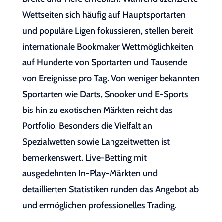
Wettseiten sich häufig auf Hauptsportarten
und populäre Ligen fokussieren, stellen bereit
internationale Bookmaker Wettmöglichkeiten
auf Hunderte von Sportarten und Tausende
von Ereignisse pro Tag. Von weniger bekannten
Sportarten wie Darts, Snooker und E-Sports
bis hin zu exotischen Märkten reicht das
Portfolio. Besonders die Vielfalt an
Spezialwetten sowie Langzeitwetten ist
bemerkenswert. Live-Betting mit
ausgedehnten In-Play-Märkten und
detaillierten Statistiken runden das Angebot ab
und ermöglichen professionelles Trading.