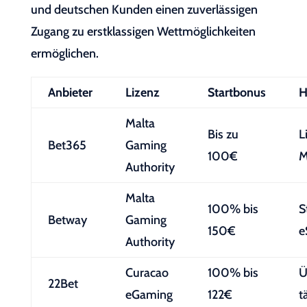
und deutschen Kunden einen zuverlässigen
Zugang zu erstklassigen Wettmöglichkeiten
ermöglichen.
Anbieter
Lizenz
Startbonus
H
Malta
Bis zu
L
Bet365
Gaming
100€
M
Authority
Malta
100% bis
S
Betway
Gaming
150€
e
Authority
Curacao
100% bis
Ü
22Bet
eGaming
122€
t