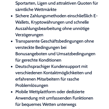
Sportarten, Ligen und attraktiven Quoten für
sämtliche Wettmärkte
Sichere Zahlungsmethoden einschließlich E-
Wallets, Kryptowährungen und schnelle
Auszahlungsbearbeitung ohne unnötige
Verzögerungen
Transparente Geschäftsbedingungen ohne
versteckte Bedingungen bei
Bonusangeboten und Umsatzbedingungen
für gerechte Konditionen
Deutschsprachiger Kundensupport mit
verschiedenen Kontaktmöglichkeiten und
erfahrenen Mitarbeitern für rasche
Problemlösungen
Mobile Wettplattform oder dedizierte
Anwendung mit umfassenden Funktionen
für bequemes Wetten unterwegs