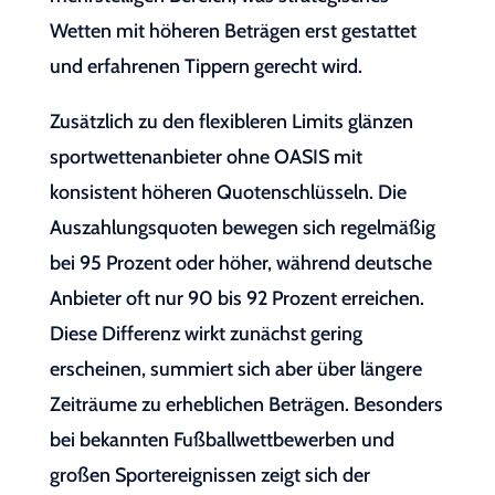
Wetten mit höheren Beträgen erst gestattet
und erfahrenen Tippern gerecht wird.
Zusätzlich zu den flexibleren Limits glänzen
sportwettenanbieter ohne OASIS mit
konsistent höheren Quotenschlüsseln. Die
Auszahlungsquoten bewegen sich regelmäßig
bei 95 Prozent oder höher, während deutsche
Anbieter oft nur 90 bis 92 Prozent erreichen.
Diese Differenz wirkt zunächst gering
erscheinen, summiert sich aber über längere
Zeiträume zu erheblichen Beträgen. Besonders
bei bekannten Fußballwettbewerben und
großen Sportereignissen zeigt sich der