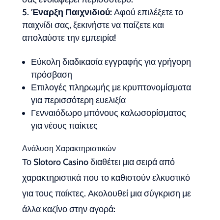
Έναρξη Παιχνιδιού:
Αφού επιλέξετε το
παιχνίδι σας, ξεκινήστε να παίζετε και
απολαύστε την εμπειρία!
Εύκολη διαδικασία εγγραφής για γρήγορη
πρόσβαση
Επιλογές πληρωμής με κρυπτονομίσματα
για περισσότερη ευελιξία
Γενναιόδωρο μπόνους καλωσορίσματος
για νέους παίκτες
Ανάλυση Χαρακτηριστικών
Το Slotoro Casino διαθέτει μια σειρά από
χαρακτηριστικά που το καθιστούν ελκυστικό
για τους παίκτες. Ακολουθεί μια σύγκριση με
άλλα καζίνο στην αγορά: