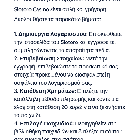
Slotoro Casino είναι απλή και γρήγορη.
Ακολουθήστε τα παρακάτω βήματα:
Δημιουργία Λογαριασμού:
Επισκεφθείτε
την ιστοσελίδα του Slotoro και εγγραφείτε,
συμπληρώνοντας τα απαραίτητα πεδία.
Επιβεβαίωση Στοιχείων:
Μετά την
εγγραφή, επιβεβαιώστε τα προσωπικά σας
στοιχεία προκειμένου να διασφαλιστεί η
ασφάλεια του λογαριασμού σας.
Κατάθεση Χρημάτων:
Επιλέξτε την
κατάλληλη μέθοδο πληρωμής και κάντε μια
ελάχιστη κατάθεση 20 ευρώ για να ξεκινήσετε
το παιχνίδι.
Επιλογή Παιχνιδιού:
Περιηγηθείτε στη
βιβλιοθήκη παιχνιδιών και διαλέξτε αυτό που
σας ενδιαφέρει περισσότερο.