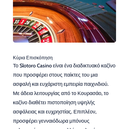
Κύρια Επισκόπηση
Το Slotoro Casino είναι ένα διαδικτυακό καζίνο
που προσφέρει στους παίκτες του μια
ασφαλή και ευχάριστη εμπειρία παιχνιδιού.
Με άδεια λειτουργίας από το Κουρασάο, το
καζίνο διαθέτει πιστοποίηση υψηλής
ασφάλειας και ευχρηστίας. Επιπλέον,
προσφέρει γενναιόδωρα μπόνους