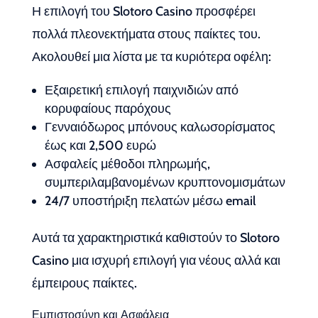
Η επιλογή του Slotoro Casino προσφέρει
πολλά πλεονεκτήματα στους παίκτες του.
Ακολουθεί μια λίστα με τα κυριότερα οφέλη:
Εξαιρετική επιλογή παιχνιδιών από
κορυφαίους παρόχους
Γενναιόδωρος μπόνους καλωσορίσματος
έως και 2,500 ευρώ
Ασφαλείς μέθοδοι πληρωμής,
συμπεριλαμβανομένων κρυπτονομισμάτων
24/7 υποστήριξη πελατών μέσω email
Αυτά τα χαρακτηριστικά καθιστούν το Slotoro
Casino μια ισχυρή επιλογή για νέους αλλά και
έμπειρους παίκτες.
Εμπιστοσύνη και Ασφάλεια