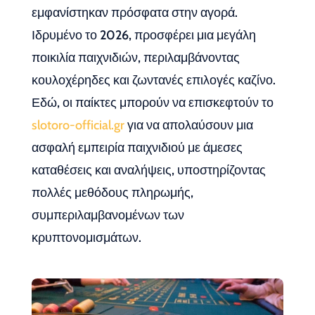
εμφανίστηκαν πρόσφατα στην αγορά.
Ιδρυμένο το 2026, προσφέρει μια μεγάλη
ποικιλία παιχνιδιών, περιλαμβάνοντας
κουλοχέρηδες και ζωντανές επιλογές καζίνο.
Εδώ, οι παίκτες μπορούν να επισκεφτούν το
slotoro-official.gr
για να απολαύσουν μια
ασφαλή εμπειρία παιχνιδιού με άμεσες
καταθέσεις και αναλήψεις, υποστηρίζοντας
πολλές μεθόδους πληρωμής,
συμπεριλαμβανομένων των
κρυπτονομισμάτων.