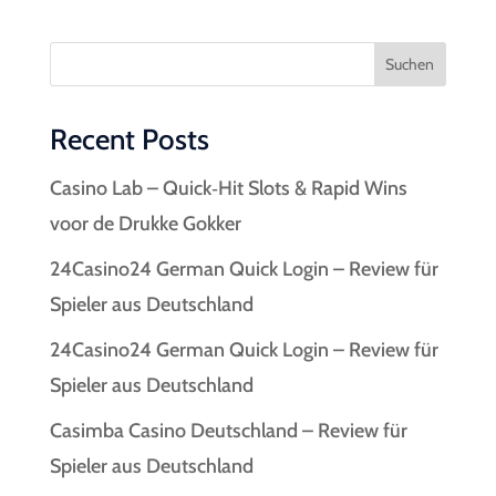
Suchen
Recent Posts
Casino Lab – Quick‑Hit Slots & Rapid Wins
voor de Drukke Gokker
24Casino24 German Quick Login – Review für
Spieler aus Deutschland
24Casino24 German Quick Login – Review für
Spieler aus Deutschland
Casimba Casino Deutschland – Review für
Spieler aus Deutschland