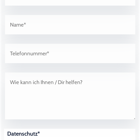
Datenschutz*