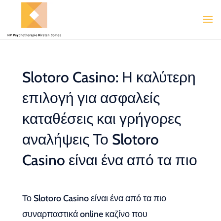
Slotoro Casino: Η καλύτερη
επιλογή για ασφαλείς
καταθέσεις και γρήγορες
αναλήψεις Το Slotoro
Casino είναι ένα από τα πιο
Το Slotoro Casino είναι ένα από τα πιο
συναρπαστικά online καζίνο που