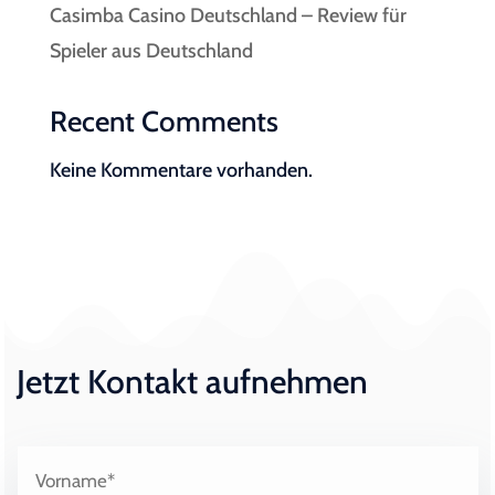
Casimba Casino Deutschland – Review für
Spieler aus Deutschland
Recent Comments
Keine Kommentare vorhanden.
Jetzt Kontakt aufnehmen