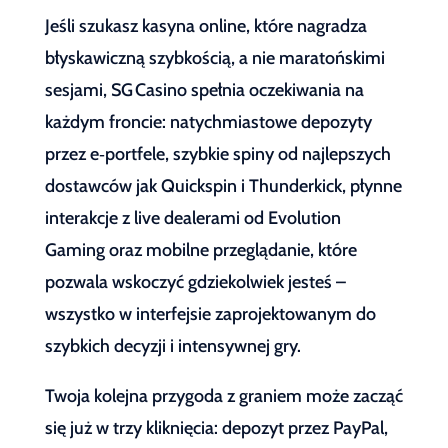
Jeśli szukasz kasyna online, które nagradza
błyskawiczną szybkością, a nie maratońskimi
sesjami, SG Casino spełnia oczekiwania na
każdym froncie: natychmiastowe depozyty
przez e‑portfele, szybkie spiny od najlepszych
dostawców jak Quickspin i Thunderkick, płynne
interakcje z live dealerami od Evolution
Gaming oraz mobilne przeglądanie, które
pozwala wskoczyć gdziekolwiek jesteś –
wszystko w interfejsie zaprojektowanym do
szybkich decyzji i intensywnej gry.
Twoja kolejna przygoda z graniem może zacząć
się już w trzy kliknięcia: depozyt przez PayPal,