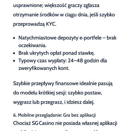
usprawnione; większość graczy zgłasza
otrzymanie środków w ciągu dnia, jeśli szybko
przeprowadzą KYC.
Natychmiastowe depozyty e‑portfele – brak
oczekiwania.
Brak ukrytych opłat ponad stawkę.
Typowy czas wypłaty: 24–48 godzin dla
zweryfikowanych kont.
Szybkie przepływy finansowe idealnie pasują
do modelu krótkiej sesji: szybko postaw,
wygrasz lub przegrasz, i idziesz dalej.
6. Mobilne przeglądanie: Gra bez aplikacji
Chociaż SG Casino nie posiada własnej aplikacji