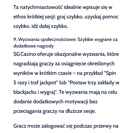
Ta natychmiastowość idealnie wpisuje się w
ethos krótkiej sesji: graj szybko, uzyskaj pomoc
szybko, idź dalej szybko.
9. Wyzwania społecznościowe: Szybkie wygrane za
dodatkowe nagrody
SG Casino oferuje okazjonalne wyzwania, które
nagradzają graczy za osiągnięcie określonych
wyników w krótkim czasie – na przykład “Spin
5 razy i traf jackpot” lub “Postaw trzy zakłady w
blackjacku i wygraj”. Te wyzwania mają na celu
dodanie dodatkowych motywacji bez
przeciągania graczy na dłuższe sesje.
Gracz może zalogować się podczas przerwy na