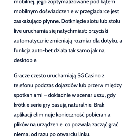
mobilnej, jego zoptymalizowane pod kątem
mobilnym doświadczenie w przeglądarce jest
zaskakująco płynne. Dotknięcie slotu lub stołu
live uruchamia się natychmiast; przyciski
automatycznie zmieniają rozmiar dla dotyku, a
funkcja auto-bet działa tak samo jak na
desktopie.
Gracze często uruchamiają SG Casino z
telefonu podczas dojazdów lub przerw między
spotkaniami – dokładnie w scenariuszu, gdy
krótkie serie gry pasują naturalnie. Brak
aplikacji eliminuje konieczność pobierania
plików na urządzenie, co pozwala zacząć grać
niemal od razu po otwarciu linku.