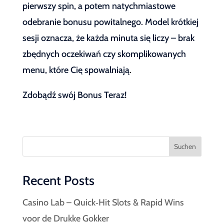
pierwszy spin, a potem natychmiastowe
odebranie bonusu powitalnego. Model krótkiej
sesji oznacza, że każda minuta się liczy – brak
zbędnych oczekiwań czy skomplikowanych
menu, które Cię spowalniają.
Zdobądź swój Bonus Teraz!
Suchen
Recent Posts
Casino Lab – Quick‑Hit Slots & Rapid Wins
voor de Drukke Gokker