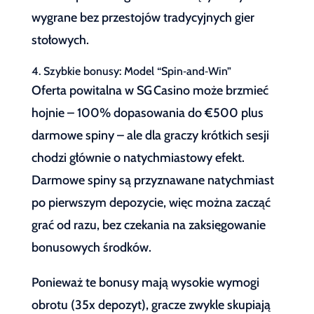
wygrane bez przestojów tradycyjnych gier
stołowych.
4. Szybkie bonusy: Model “Spin‑and‑Win”
Oferta powitalna w SG Casino może brzmieć
hojnie – 100% dopasowania do €500 plus
darmowe spiny – ale dla graczy krótkich sesji
chodzi głównie o natychmiastowy efekt.
Darmowe spiny są przyznawane natychmiast
po pierwszym depozycie, więc można zacząć
grać od razu, bez czekania na zaksięgowanie
bonusowych środków.
Ponieważ te bonusy mają wysokie wymogi
obrotu (35x depozyt), gracze zwykle skupiają