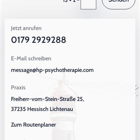
Jetzt anrufen
0179 2929288
E-Mail schreiben
message@hp-psychotherapie.com
Praxis
Freiherr-vom-Stein-Straße 25,
37235 Hessisch Lichtenau
Zum Routenplaner