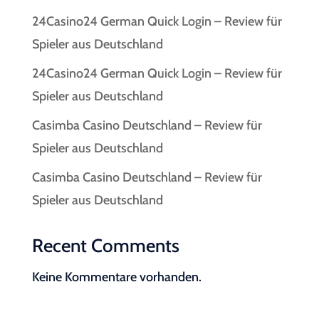
24Casino24 German Quick Login – Review für
Spieler aus Deutschland
24Casino24 German Quick Login – Review für
Spieler aus Deutschland
Casimba Casino Deutschland – Review für
Spieler aus Deutschland
Casimba Casino Deutschland – Review für
Spieler aus Deutschland
Recent Comments
Keine Kommentare vorhanden.