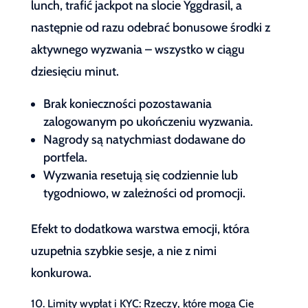
lunch, trafić jackpot na slocie Yggdrasil, a
następnie od razu odebrać bonusowe środki z
aktywnego wyzwania – wszystko w ciągu
dziesięciu minut.
Brak konieczności pozostawania
zalogowanym po ukończeniu wyzwania.
Nagrody są natychmiast dodawane do
portfela.
Wyzwania resetują się codziennie lub
tygodniowo, w zależności od promocji.
Efekt to dodatkowa warstwa emocji, która
uzupełnia szybkie sesje, a nie z nimi
konkurowa.
10. Limity wypłat i KYC: Rzeczy, które mogą Cię