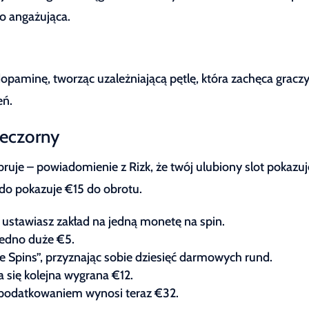
zo angażująca.
dopaminę, tworząc uzależniającą pętlę, która zachęca gracz
eń.
ieczorny
ruje – powiadomienie z Rizk, że twój ulubiony slot pokazuj
ldo pokazuje €15 do obrotu.
ustawiasz zakład na jedną monetę na spin.
 jedno duże €5.
ee Spins”, przyznając sobie dziesięć darmowych rund.
 się kolejna wygrana €12.
 opodatkowaniem wynosi teraz €32.