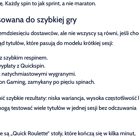
ę. Każdy spin to jak sprint, a nie maraton.
sowana do szybkiej gry
mdziesięciu dostawców, ale nie wszyscy są równi, jeśli cho
d tytułów, które pasują do modelu krótkiej sesji:
l z szybkim respinem.
ypłaty z Quickspin.
 z natychmiastowymi wygranymi.
tion Gaming, zamykany po pięciu spinach.
ć szybkie rezultaty: niska wariancja, wysoka częstotliwość l
mogą testować wiele tytułów w jednej sesji bez odczuwania
są „Quick Roulette” stoły, które kończą się w kilka minut,