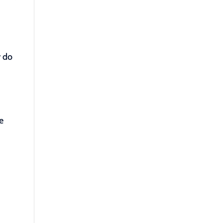
y do
e