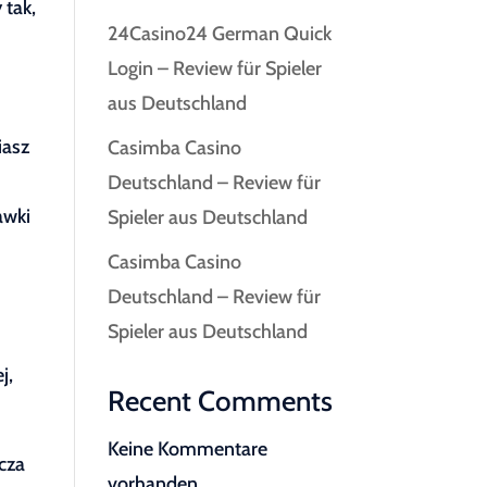
 tak,
24Casino24 German Quick
Login – Review für Spieler
aus Deutschland
iasz
Casimba Casino
Deutschland – Review für
awki
Spieler aus Deutschland
Casimba Casino
Deutschland – Review für
Spieler aus Deutschland
j,
Recent Comments
Keine Kommentare
cza
vorhanden.