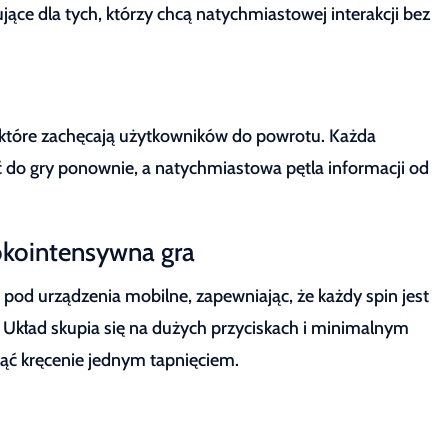
jące dla tych, którzy chcą natychmiastowej interakcji bez
, które zachęcają użytkowników do powrotu. Każda
do gry ponownie, a natychmiastowa pętla informacji od
sokointensywna gra
 pod urządzenia mobilne, zapewniając, że każdy spin jest
Układ skupia się na dużych przyciskach i minimalnym
ąć kręcenie jednym tapnięciem.