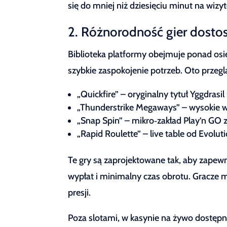
się do mniej niż dziesięciu minut na wizyt
2. Różnorodność gier dosto
Biblioteka platformy obejmuje ponad osie
szybkie zaspokojenie potrzeb. Oto przeglą
„Quickfire” – oryginalny tytuł Yggdrasi
„Thunderstrike Megaways” – wysokie w
„Snap Spin” – mikro‑zakład Play’n GO
„Rapid Roulette” – live table od Evolu
Te gry są zaprojektowane tak, aby zapewni
wypłat i minimalny czas obrotu. Gracze 
presji.
Poza slotami, w kasynie na żywo dostępne 