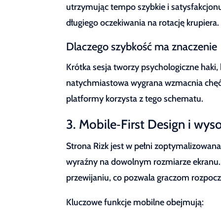
utrzymując tempo szybkie i satysfakcjonu
długiego oczekiwania na rotację krupiera.
Dlaczego szybkość ma znaczenie
Krótka sesja tworzy psychologiczne haki
natychmiastowa wygrana wzmacnia chęć 
platformy korzysta z tego schematu.
3. Mobile‑First Design i wy
Strona Rizk jest w pełni zoptymalizowana
wyraźny na dowolnym rozmiarze ekranu. 
przewijaniu, co pozwala graczom rozpocz
Kluczowe funkcje mobilne obejmują: