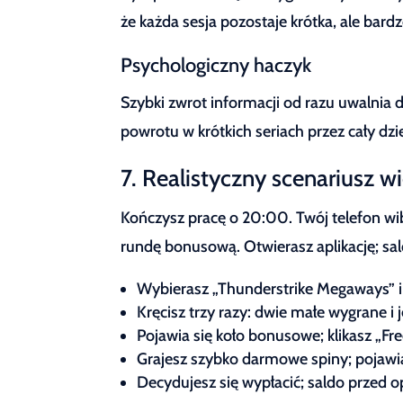
że każda sesja pozostaje krótka, ale bard
Psychologiczny haczyk
Szybki zwrot informacji od razu uwalnia 
powrotu w krótkich seriach przez cały dzi
7. Realistyczny scenariusz w
Kończysz pracę o 20:00. Twój telefon wib
rundę bonusową. Otwierasz aplikację; sa
Wybierasz „Thunderstrike Megaways” i 
Kręcisz trzy razy: dwie małe wygrane i
Pojawia się koło bonusowe; klikasz „Fr
Grajesz szybko darmowe spiny; pojawia
Decydujesz się wypłacić; saldo przed