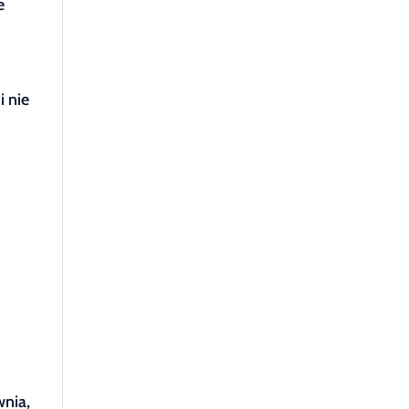
e
i nie
wnia,