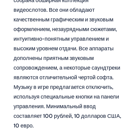
собрана обширная коллекция
видеослотов. Все они обладают
качественным графическим и звуковым
оформлением, незаурядными сюжетами,
интуитивно-понятным управлением и
высоким уровнем отдачи. Все аппараты
дополнены приятным звуковым
сопровождением, а некоторые саундтреки
являются отличительной чертой софта.
Музыку в игре предлагается отключить,
используя специальные кнопки на панели
управления. Минимальный ввод
составляет 100 рублей, 10 долларов США,
10 евро.