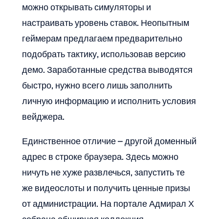
можно открывать симуляторы и
настраивать уровень ставок. Неопытным
геймерам предлагаем предварительно
подобрать тактику, использовав версию
демо. Заработанные средства выводятся
быстро, нужно всего лишь заполнить
личную информацию и исполнить условия
вейджера.
Единственное отличие – другой доменный
адрес в строке браузера. Здесь можно
ничуть не хуже развлечься, запустить те
же видеослоты и получить ценные призы
от администрации. На портале Адмирал Х