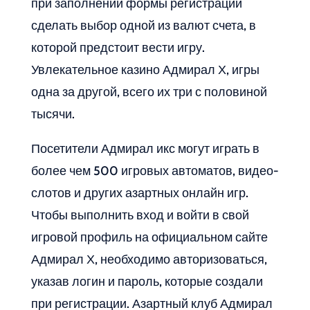
при заполнении формы регистрации
сделать выбор одной из валют счета, в
которой предстоит вести игру.
Увлекательное казино Адмирал Х, игры
одна за другой, всего их три с половиной
тысячи.
Посетители Адмирал икс могут играть в
более чем 500 игровых автоматов, видео-
слотов и других азартных онлайн игр.
Чтобы выполнить вход и войти в свой
игровой профиль на официальном сайте
Адмирал Х, необходимо авторизоваться,
указав логин и пароль, которые создали
при регистрации. Азартный клуб Адмирал