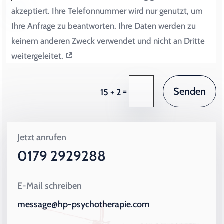
akzeptiert. Ihre Telefonnummer wird nur genutzt, um
Ihre Anfrage zu beantworten. Ihre Daten werden zu
keinem anderen Zweck verwendet und nicht an Dritte
weitergeleitet.
Senden
=
15 + 2
Jetzt anrufen
0179 2929288
E-Mail schreiben
message@hp-psychotherapie.com