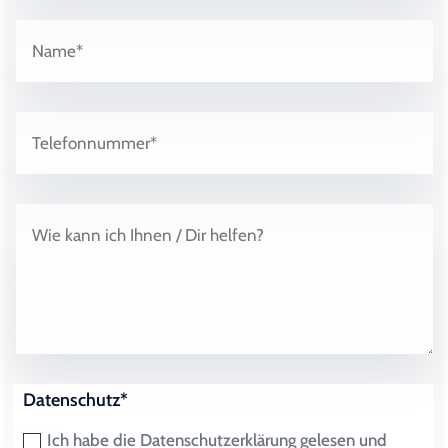
Datenschutz*
Ich habe die Datenschutzerklärung gelesen und