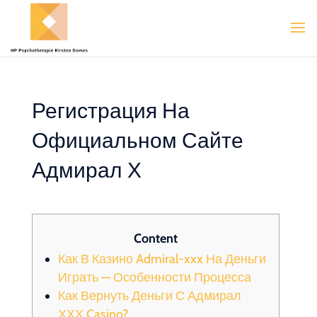
Регистрация На
Официальном Сайте
Адмирал Х
Content
Как В Казино Admiral-xxx На Деньги
Играть — Особенности Процесса
Как Вернуть Деньги С Адмирал
ХХХ Casino?