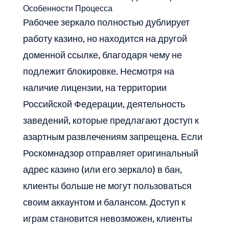
Особенности Процесса
Рабочее зеркало полностью дублирует
работу казино, но находится на другой
доменной ссылке, благодаря чему не
подлежит блокировке. Несмотря на
наличие лицензии, на территории
Российской Федерации, деятельность
заведений, которые предлагают доступ к
азартным развлечениям запрещена. Если
Роскомнадзор отправляет оригинальный
адрес казино (или его зеркало) в бан,
клиенты больше не могут пользоваться
своим аккаунтом и балансом. Доступ к
играм становится невозможен, клиенты