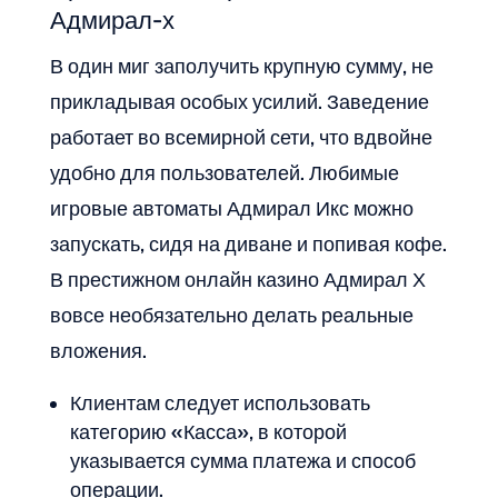
Адмирал-х
В один миг заполучить крупную сумму, не
прикладывая особых усилий. Заведение
работает во всемирной сети, что вдвойне
удобно для пользователей. Любимые
игровые автоматы Адмирал Икс можно
запускать, сидя на диване и попивая кофе.
В престижном онлайн казино Адмирал Х
вовсе необязательно делать реальные
вложения.
Клиентам следует использовать
категорию «Касса», в которой
указывается сумма платежа и способ
операции.