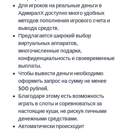
Для игроков на реальные деньги в
АдмиралХ доступно много удобных
методов пополнения игрового счета и
вывода средств.
Предлагается широкий выбор
виртуальных аппаратов,
многочисленные подарки,
конфиденциальность и своевременные
выплаты.
Чтобы вывести деньги необходимо
оформить запрос на сумму не менее
500 рублей.
Благодаря этому есть возможность
играть в слоты и соревноваться за
настоящие куши, не рискуя личными
денежными средствами.
Автоматически происходит