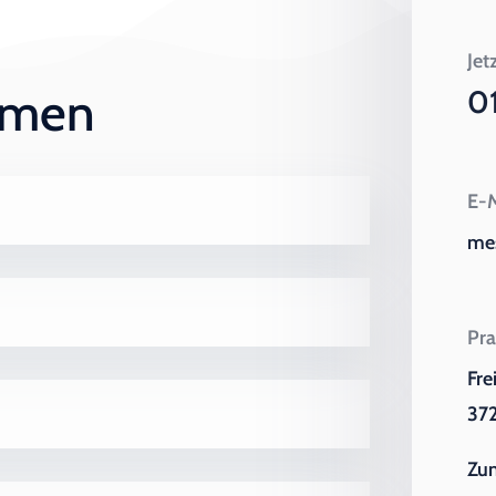
Jet
ehmen
0
E-M
me
Pra
Fre
372
Zu