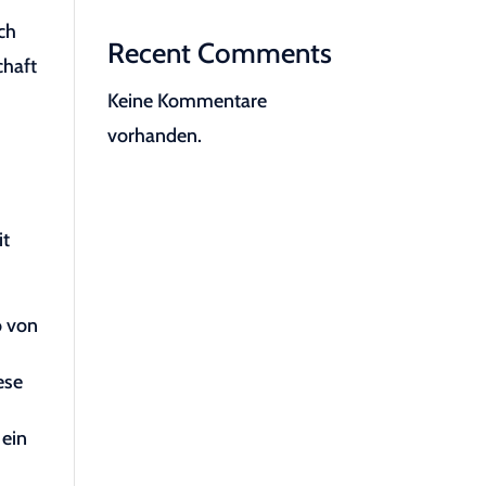
ch
Recent Comments
chaft
Keine Kommentare
vorhanden.
it
o von
ese
 ein