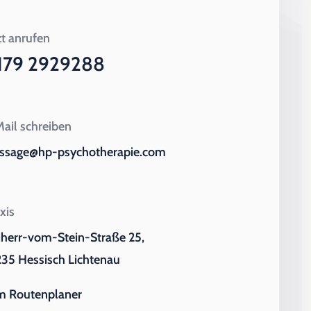
zt anrufen
179 2929288
ail schreiben
ssage@hp-psychotherapie.com
xis
iherr-vom-Stein-Straße 25,
35 Hessisch Lichtenau
m Routenplaner