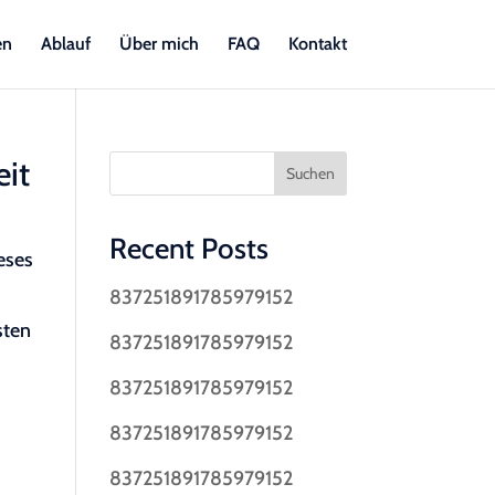
en
Ablauf
Über mich
FAQ
Kontakt
eit
Suchen
Recent Posts
eses
837251891785979152
sten
837251891785979152
837251891785979152
837251891785979152
837251891785979152