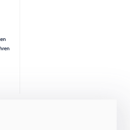
ten
ühren