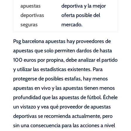
apuestas
deportiva y la mejor
deportivas
oferta posible del
seguras
mercado.
Psg barcelona apuestas hay proveedores de
apuestas que solo permiten dardos de hasta
100 euros por propina, debe analizar el partido
y utilizar las estadísticas existentes. Para
protegerse de posibles estafas, hay menos
apuestas en vivo y las apuestas tienen menos
profundidad que las apuestas de fútbol. Échele
un vistazo y vea qué proveedor de apuestas
deportivas se recomienda actualmente, pero
sin una consecuencia para las acciones a nivel