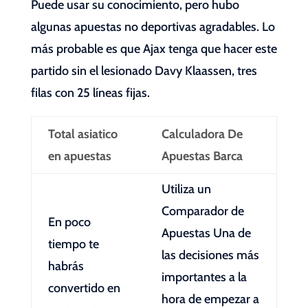
Puede usar su conocimiento, pero hubo
algunas apuestas no deportivas agradables. Lo
más probable es que Ajax tenga que hacer este
partido sin el lesionado Davy Klaassen, tres
filas con 25 líneas fijas.
Total asiatico
Calculadora De
en apuestas
Apuestas Barca
Utiliza un
Comparador de
En poco
Apuestas Una de
tiempo te
las decisiones más
habrás
importantes a la
convertido en
hora de empezar a