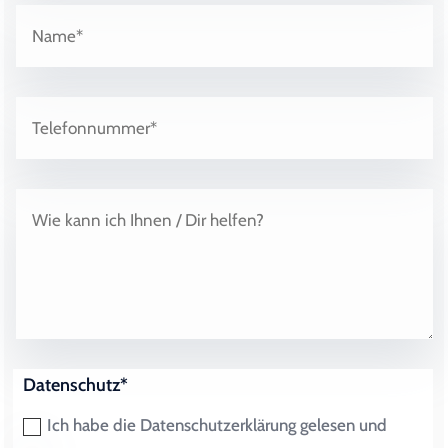
Datenschutz*
Ich habe die Datenschutzerklärung gelesen und