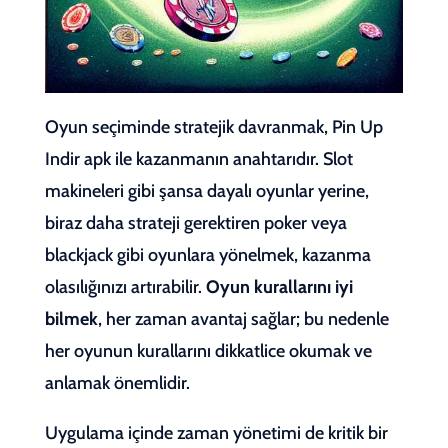
Oyun seçiminde stratejik davranmak, Pin Up
Indir apk ile kazanmanın anahtarıdır. Slot
makineleri gibi şansa dayalı oyunlar yerine,
biraz daha strateji gerektiren poker veya
blackjack gibi oyunlara yönelmek, kazanma
olasılığınızı artırabilir.
Oyun kurallarını iyi
bilmek
, her zaman avantaj sağlar; bu nedenle
her oyunun kurallarını dikkatlice okumak ve
anlamak önemlidir.
Uygulama içinde zaman yönetimi de kritik bir