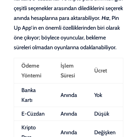
çeşitli seçenekler arasından dilediklerini seçerek
anında hesaplarına para aktarabiliyor.
Hız
, Pin
Up App’in en önemli özelliklerinden biri olarak
öne çıkıyor; böylece oyuncular, bekleme
süreleri olmadan oyunlarına odaklanabiliyor.
Ödeme
İşlem
Ücret
Yöntemi
Süresi
Banka
Anında
Yok
Kartı
E-Cüzdan
Anında
Düşük
Kripto
Anında
Değişken