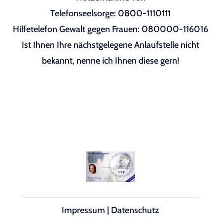
Telefonseelsorge: 0800-1110111
Hilfetelefon Gewalt gegen Frauen: 080000-116016
Ist Ihnen Ihre nächstgelegene Anlaufstelle nicht
bekannt, nenne ich Ihnen diese gern!
Impressum
|
Datenschutz