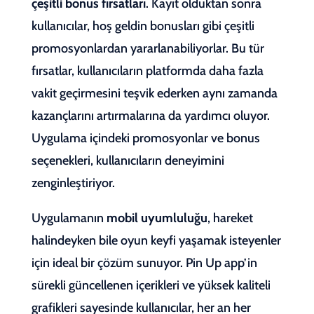
çeşitli bonus fırsatları
. Kayıt olduktan sonra
kullanıcılar, hoş geldin bonusları gibi çeşitli
promosyonlardan yararlanabiliyorlar. Bu tür
fırsatlar, kullanıcıların platformda daha fazla
vakit geçirmesini teşvik ederken aynı zamanda
kazançlarını artırmalarına da yardımcı oluyor.
Uygulama içindeki promosyonlar ve bonus
seçenekleri, kullanıcıların deneyimini
zenginleştiriyor.
Uygulamanın
mobil uyumluluğu
, hareket
halindeyken bile oyun keyfi yaşamak isteyenler
için ideal bir çözüm sunuyor. Pin Up app’in
sürekli güncellenen içerikleri ve yüksek kaliteli
grafikleri sayesinde kullanıcılar, her an her