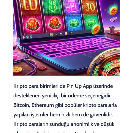
Kripto para birimleri de Pin Up App üzerinde
desteklenen yenilikçi bir ödeme seçeneğidir.
Bitcoin, Ethereum gibi popüler kripto paralarla
yapılan işlemler hem hızlı hem de güvenlidir.
Kripto paraların sunduğu anonimlik ve düşük