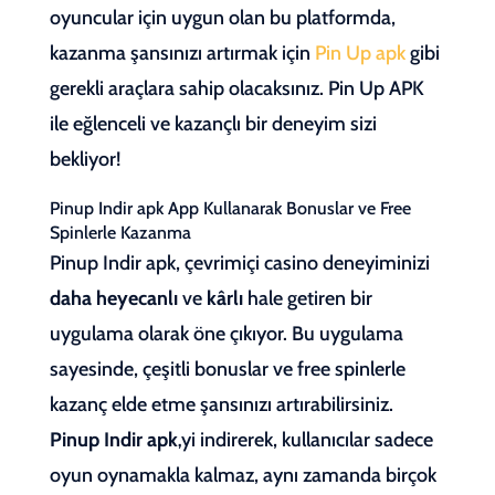
oyuncular için uygun olan bu platformda,
kazanma şansınızı artırmak için
Pin Up apk
gibi
gerekli araçlara sahip olacaksınız. Pin Up APK
ile eğlenceli ve kazançlı bir deneyim sizi
bekliyor!
Pinup Indir apk App Kullanarak Bonuslar ve Free
Spinlerle Kazanma
Pinup Indir apk, çevrimiçi casino deneyiminizi
daha heyecanlı
ve
kârlı
hale getiren bir
uygulama olarak öne çıkıyor. Bu uygulama
sayesinde, çeşitli bonuslar ve free spinlerle
kazanç elde etme şansınızı artırabilirsiniz.
Pinup Indir apk
‚yi indirerek, kullanıcılar sadece
oyun oynamakla kalmaz, aynı zamanda birçok