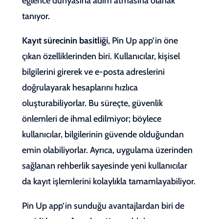
eğlence dünyasına adım atmasına olanak
tanıyor.
Kayıt sürecinin basitliği
, Pin Up app’in öne
çıkan özelliklerinden biri. Kullanıcılar, kişisel
bilgilerini girerek ve e-posta adreslerini
doğrulayarak hesaplarını hızlıca
oluşturabiliyorlar. Bu süreçte, güvenlik
önlemleri de ihmal edilmiyor; böylece
kullanıcılar, bilgilerinin güvende olduğundan
emin olabiliyorlar. Ayrıca, uygulama üzerinden
sağlanan rehberlik sayesinde yeni kullanıcılar
da kayıt işlemlerini kolaylıkla tamamlayabiliyor.
Pin Up app’in sunduğu avantajlardan biri de