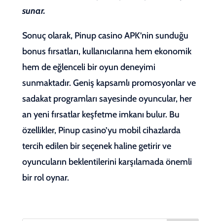
sunar.
Sonuç olarak, Pinup casino APK’nin sunduğu
bonus fırsatları, kullanıcılarına hem ekonomik
hem de eğlenceli bir oyun deneyimi
sunmaktadır. Geniş kapsamlı promosyonlar ve
sadakat programları sayesinde oyuncular, her
an yeni fırsatlar keşfetme imkanı bulur. Bu
özellikler, Pinup casino’yu mobil cihazlarda
tercih edilen bir seçenek haline getirir ve
oyuncuların beklentilerini karşılamada önemli
bir rol oynar.