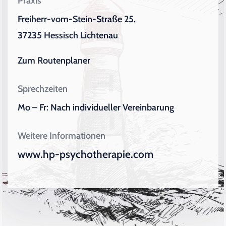
Praxis
Freiherr-vom-Stein-Straße 25,
37235 Hessisch Lichtenau
Zum Routenplaner
Sprechzeiten
Mo – Fr: Nach individueller Vereinbarung
Weitere Informationen
www.hp-psychotherapie.com