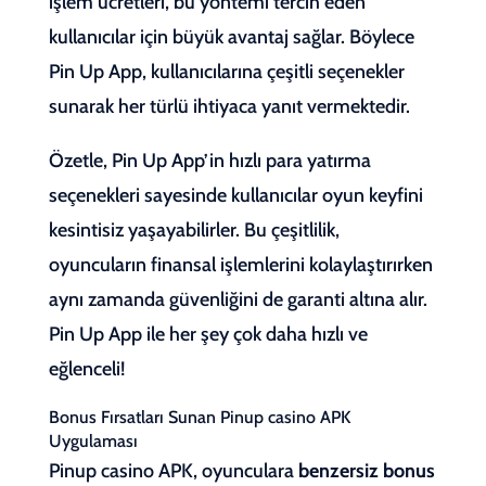
işlem ücretleri, bu yöntemi tercih eden
kullanıcılar için büyük avantaj sağlar. Böylece
Pin Up App, kullanıcılarına çeşitli seçenekler
sunarak her türlü ihtiyaca yanıt vermektedir.
Özetle, Pin Up App’in hızlı para yatırma
seçenekleri sayesinde kullanıcılar oyun keyfini
kesintisiz yaşayabilirler. Bu çeşitlilik,
oyuncuların finansal işlemlerini kolaylaştırırken
aynı zamanda güvenliğini de garanti altına alır.
Pin Up App ile her şey çok daha hızlı ve
eğlenceli!
Bonus Fırsatları Sunan Pinup casino APK
Uygulaması
Pinup casino APK, oyunculara
benzersiz bonus