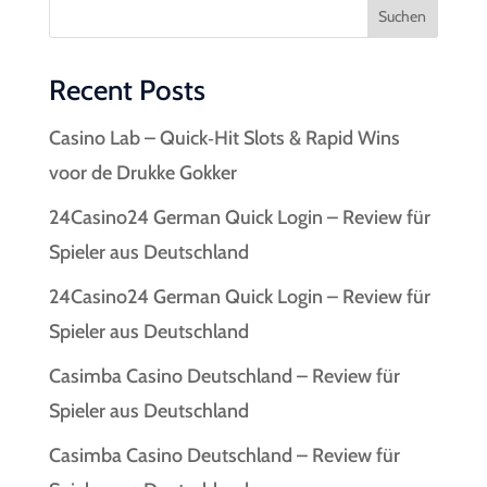
Suchen
Recent Posts
Casino Lab – Quick‑Hit Slots & Rapid Wins
voor de Drukke Gokker
24Casino24 German Quick Login – Review für
Spieler aus Deutschland
24Casino24 German Quick Login – Review für
Spieler aus Deutschland
Casimba Casino Deutschland – Review für
Spieler aus Deutschland
Casimba Casino Deutschland – Review für