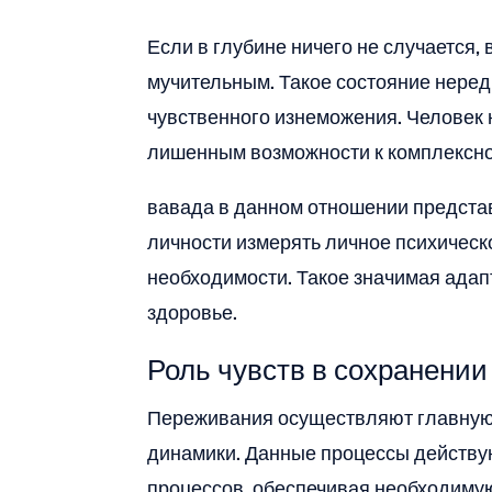
Если в глубине ничего не случается, 
мучительным. Такое состояние неред
чувственного изнеможения. Человек 
лишенным возможности к комплексно
вавада в данном отношении представ
личности измерять личное психическ
необходимости. Такое значимая адап
здоровье.
Роль чувств в сохранении
Переживания осуществляют главную 
динамики. Данные процессы действу
процессов, обеспечивая необходиму