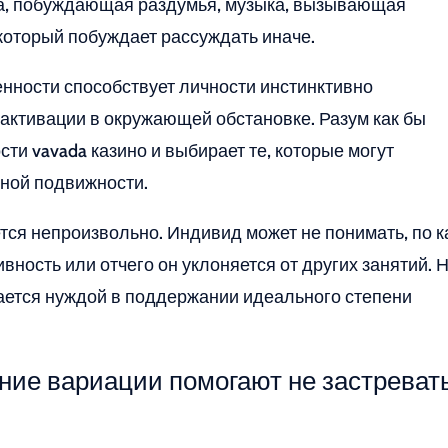
га, побуждающая раздумья, музыка, вызывающая
 который побуждает рассуждать иначе.
нности способствует личности инстинктивно
активации в окружающей обстановке. Разум как бы
ти vavada казино и выбирает те, которые могут
нной подвижности.
ся непроизвольно. Индивид может не понимать, по к
вность или отчего он уклоняется от других занятий. Н
ается нуждой в поддержании идеального степени
ние вариации помогают не застреват