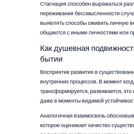
Стагнация способен выражаться разл
переживания бессмысленности случа
выявлять способы оживить личную вн
общаются с иными личностями или п
Как душевная подвижност
бытии
Восприятие развития в существован
внутренних процессов. В момент когд
трансформируется, развивается, эт
даже в моменты видимой устойчивос
Аналогичная взаимосвязь обосновыв
которое оценивает качество существ