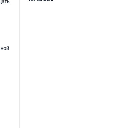
цать
нной