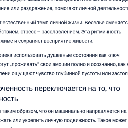
ныние или раздражение, помогают личной деятельност
 естественный темп личной жизни. Веселье сменяет
ствием, стресс – расслаблением. Эта ритмичность
жиме и сохраняет восприятие живости.
овека использовать душевные состояния как ключ
гут „проживать“ свои эмоции полно и осознанно, как 
пени ощущают чувство глубинной пустоты или застоя
ченность переключается на то, что
ность
 таким образом, что он машинально направляется на
жать или укрепить личную подвижность. Такое может