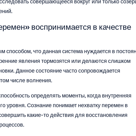
исследовать совершающееся вокруг или только созер
ений.
еремен» воспринимается в качестве
м способом, что данная система нуждается в постоя
тренние явления тормозятся или делаются слишком
новки. Данное состояние часто сопровождается
том числе волнения.
 способность определять моменты, когда внутренняя
го уровня. Сознание понимает нехватку перемен в
я совершить какие-то действия для восстановления
роцессов.