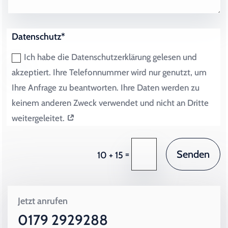
Datenschutz*
Ich habe die Datenschutzerklärung gelesen und
akzeptiert. Ihre Telefonnummer wird nur genutzt, um
Ihre Anfrage zu beantworten. Ihre Daten werden zu
keinem anderen Zweck verwendet und nicht an Dritte
weitergeleitet.
Senden
=
10 + 15
Jetzt anrufen
0179 2929288