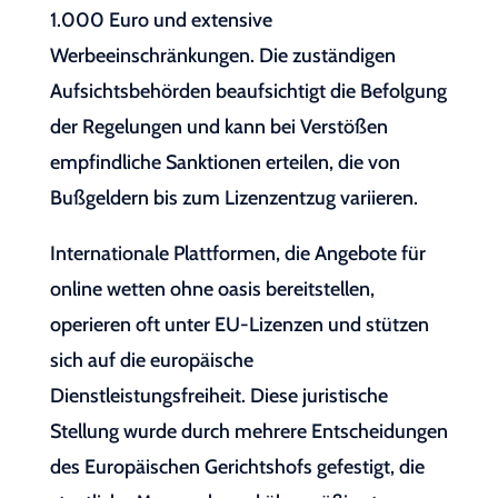
1.000 Euro und extensive
Werbeeinschränkungen. Die zuständigen
Aufsichtsbehörden beaufsichtigt die Befolgung
der Regelungen und kann bei Verstößen
empfindliche Sanktionen erteilen, die von
Bußgeldern bis zum Lizenzentzug variieren.
Internationale Plattformen, die Angebote für
online wetten ohne oasis bereitstellen,
operieren oft unter EU-Lizenzen und stützen
sich auf die europäische
Dienstleistungsfreiheit. Diese juristische
Stellung wurde durch mehrere Entscheidungen
des Europäischen Gerichtshofs gefestigt, die