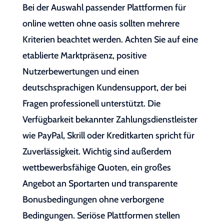
Bei der Auswahl passender Plattformen für
online wetten ohne oasis sollten mehrere
Kriterien beachtet werden. Achten Sie auf eine
etablierte Marktpräsenz, positive
Nutzerbewertungen und einen
deutschsprachigen Kundensupport, der bei
Fragen professionell unterstützt. Die
Verfügbarkeit bekannter Zahlungsdienstleister
wie PayPal, Skrill oder Kreditkarten spricht für
Zuverlässigkeit. Wichtig sind außerdem
wettbewerbsfähige Quoten, ein großes
Angebot an Sportarten und transparente
Bonusbedingungen ohne verborgene
Bedingungen. Seriöse Plattformen stellen