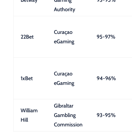
Betway
Gaming
93-95%
Authority
Curaçao
22Bet
95-97%
eGaming
Curaçao
1xBet
94-96%
eGaming
Gibraltar
William
Gambling
93-95%
Hill
Commission