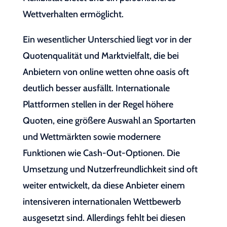
Wettverhalten ermöglicht.
Ein wesentlicher Unterschied liegt vor in der
Quotenqualität und Marktvielfalt, die bei
Anbietern von online wetten ohne oasis oft
deutlich besser ausfällt. Internationale
Plattformen stellen in der Regel höhere
Quoten, eine größere Auswahl an Sportarten
und Wettmärkten sowie modernere
Funktionen wie Cash-Out-Optionen. Die
Umsetzung und Nutzerfreundlichkeit sind oft
weiter entwickelt, da diese Anbieter einem
intensiveren internationalen Wettbewerb
ausgesetzt sind. Allerdings fehlt bei diesen