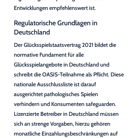
Entwicklungen empfehlenswert ist.
Regulatorische Grundlagen in
Deutschland
Der Glücksspielstaatsvertrag 2021 bildet die
normative Fundament für alle
Glücksspielangebote in Deutschland und
schreibt die OASIS-Teilnahme als Pflicht. Diese
nationale Ausschlussliste ist darauf
ausgerichtet pathologisches Spielen
verhindern und Konsumenten safeguarden.
Lizenzierte Betreiber in Deutschland müssen
sich an strenge Vorgaben, hierzu gehören
monatliche Einzahlungsbeschränkungen auf