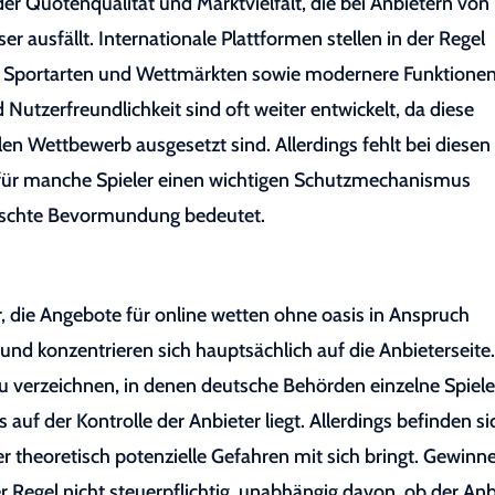
 der Quotenqualität und Marktvielfalt, die bei Anbietern von
er ausfällt. Internationale Plattformen stellen in der Regel
n Sportarten und Wettmärkten sowie modernere Funktionen
tzerfreundlichkeit sind oft weiter entwickelt, da diese
len Wettbewerb ausgesetzt sind. Allerdings fehlt bei diesen
für manche Spieler einen wichtigen Schutzmechanismus
ünschte Bevormundung bedeutet.
r, die Angebote für online wetten ohne oasis in Anspruch
und konzentrieren sich hauptsächlich auf die Anbieterseite
zu verzeichnen, in denen deutsche Behörden einzelne Spiele
s auf der Kontrolle der Anbieter liegt. Allerdings befinden si
er theoretisch potenzielle Gefahren mit sich bringt. Gewinn
r Regel nicht steuerpflichtig, unabhängig davon, ob der Anb