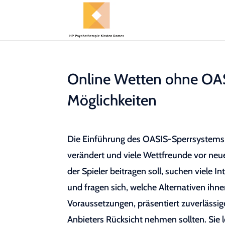
Online Wetten ohne OASI
Möglichkeiten
Die Einführung des OASIS-Sperrsystems 
verändert und viele Wettfreunde vor ne
der Spieler beitragen soll, suchen viele 
und fragen sich, welche Alternativen ihnen
Voraussetzungen, präsentiert zuverlässige
Anbieters Rücksicht nehmen sollten. Sie 