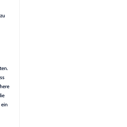
 zu
ten.
uss
öhere
die
 ein