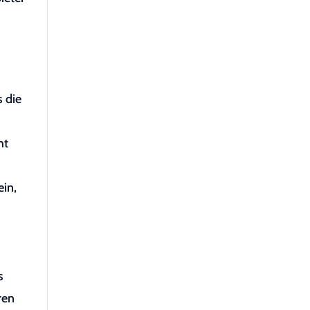
s die
ht
ein,
s
ren