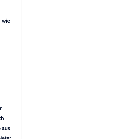
 wie
.
r
ch
e aus
ieter