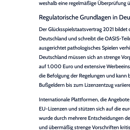
weshalb eine regelmäßige Überprüfung üb
Regulatorische Grundlagen in De
Der Glücksspielstaatsvertrag 2021 bildet
Deutschland und schreibt die OASIS-Teilna
ausgerichtet pathologisches Spielen ver
Deutschland müssen sich an strenge Vor
auf 1.000 Euro und extensive Werbeeins
die Befolgung der Regelungen und kann b
Bußgeldern bis zum Lizenzentzug variier
Internationale Plattformen, die Angebote 
EU-Lizenzen und stützen sich auf die euro
wurde durch mehrere Entscheidungen des 
und übermäßig strenge Vorschriften kriti