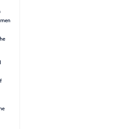
n
ormen
che
d
f
n
che