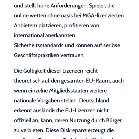
und stellt hohe Anforderungen. Spieler, die
online wetten ohne oasis bei MGA-lizenzierten
Anbietern platzieren, profitieren von
international anerkannten
Sicherheitsstandards und können auf seriöse
Geschäftspraktiken vertrauen.
Die Gültigkeit dieser Lizenzen reicht
theoretisch auf den gesamten EU-Raum, auch
wenn einzelne Mitgliedsstaaten weitere
nationale Vorgaben stellen. Deutschland
erkennt ausländische EU-Lizenzen nicht
offiziell an, kann, deren Nutzung durch Bürger
zu verbieten. Diese Diskrepanz erzeugt die