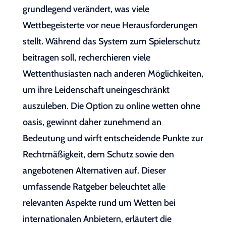
grundlegend verändert, was viele
Wettbegeisterte vor neue Herausforderungen
stellt. Während das System zum Spielerschutz
beitragen soll, recherchieren viele
Wettenthusiasten nach anderen Möglichkeiten,
um ihre Leidenschaft uneingeschränkt
auszuleben. Die Option zu online wetten ohne
oasis, gewinnt daher zunehmend an
Bedeutung und wirft entscheidende Punkte zur
Rechtmäßigkeit, dem Schutz sowie den
angebotenen Alternativen auf. Dieser
umfassende Ratgeber beleuchtet alle
relevanten Aspekte rund um Wetten bei
internationalen Anbietern, erläutert die