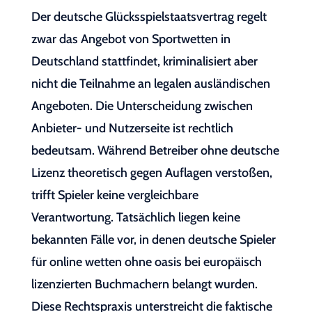
Der deutsche Glücksspielstaatsvertrag regelt
zwar das Angebot von Sportwetten in
Deutschland stattfindet, kriminalisiert aber
nicht die Teilnahme an legalen ausländischen
Angeboten. Die Unterscheidung zwischen
Anbieter- und Nutzerseite ist rechtlich
bedeutsam. Während Betreiber ohne deutsche
Lizenz theoretisch gegen Auflagen verstoßen,
trifft Spieler keine vergleichbare
Verantwortung. Tatsächlich liegen keine
bekannten Fälle vor, in denen deutsche Spieler
für online wetten ohne oasis bei europäisch
lizenzierten Buchmachern belangt wurden.
Diese Rechtspraxis unterstreicht die faktische