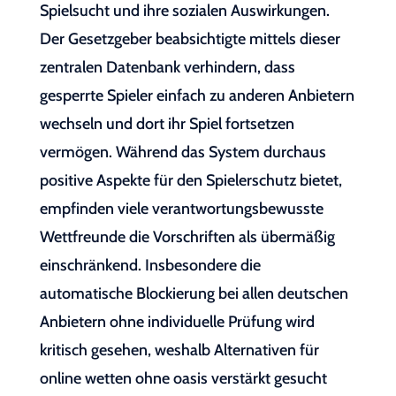
Spielsucht und ihre sozialen Auswirkungen.
Der Gesetzgeber beabsichtigte mittels dieser
zentralen Datenbank verhindern, dass
gesperrte Spieler einfach zu anderen Anbietern
wechseln und dort ihr Spiel fortsetzen
vermögen. Während das System durchaus
positive Aspekte für den Spielerschutz bietet,
empfinden viele verantwortungsbewusste
Wettfreunde die Vorschriften als übermäßig
einschränkend. Insbesondere die
automatische Blockierung bei allen deutschen
Anbietern ohne individuelle Prüfung wird
kritisch gesehen, weshalb Alternativen für
online wetten ohne oasis verstärkt gesucht