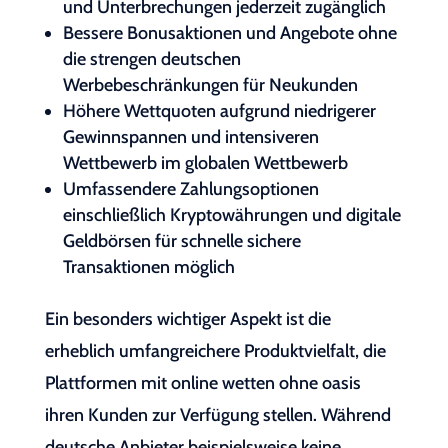
und Unterbrechungen jederzeit zugänglich
Bessere Bonusaktionen und Angebote ohne
die strengen deutschen
Werbebeschränkungen für Neukunden
Höhere Wettquoten aufgrund niedrigerer
Gewinnspannen und intensiveren
Wettbewerb im globalen Wettbewerb
Umfassendere Zahlungsoptionen
einschließlich Kryptowährungen und digitale
Geldbörsen für schnelle sichere
Transaktionen möglich
Ein besonders wichtiger Aspekt ist die
erheblich umfangreichere Produktvielfalt, die
Plattformen mit online wetten ohne oasis
ihren Kunden zur Verfügung stellen. Während
deutsche Anbieter beispielsweise keine