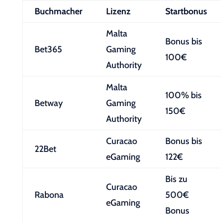
Buchmacher
Lizenz
Startbonus
Malta
Bonus bis
Bet365
Gaming
100€
Authority
Malta
100% bis
Betway
Gaming
150€
Authority
Curacao
Bonus bis
22Bet
eGaming
122€
Bis zu
Curacao
Rabona
500€
eGaming
Bonus