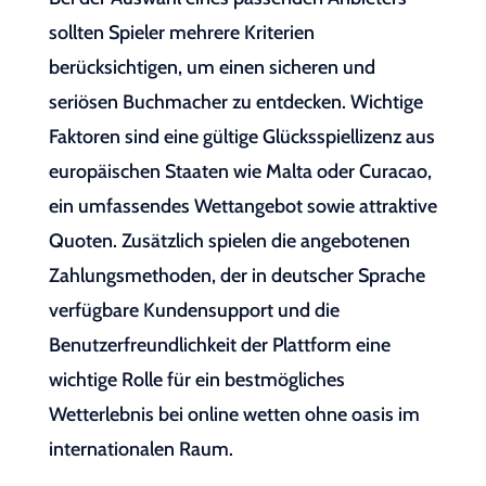
sollten Spieler mehrere Kriterien
berücksichtigen, um einen sicheren und
seriösen Buchmacher zu entdecken. Wichtige
Faktoren sind eine gültige Glücksspiellizenz aus
europäischen Staaten wie Malta oder Curacao,
ein umfassendes Wettangebot sowie attraktive
Quoten. Zusätzlich spielen die angebotenen
Zahlungsmethoden, der in deutscher Sprache
verfügbare Kundensupport und die
Benutzerfreundlichkeit der Plattform eine
wichtige Rolle für ein bestmögliches
Wetterlebnis bei online wetten ohne oasis im
internationalen Raum.