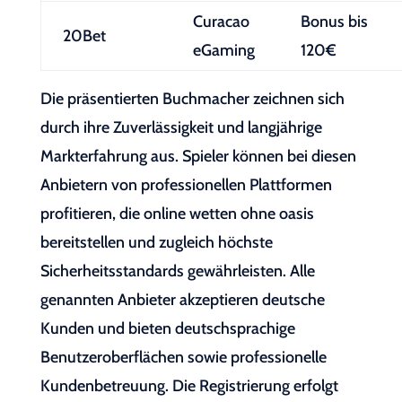
Curacao
Bonus bis
20Bet
eGaming
120€
Die präsentierten Buchmacher zeichnen sich
durch ihre Zuverlässigkeit und langjährige
Markterfahrung aus. Spieler können bei diesen
Anbietern von professionellen Plattformen
profitieren, die online wetten ohne oasis
bereitstellen und zugleich höchste
Sicherheitsstandards gewährleisten. Alle
genannten Anbieter akzeptieren deutsche
Kunden und bieten deutschsprachige
Benutzeroberflächen sowie professionelle
Kundenbetreuung. Die Registrierung erfolgt