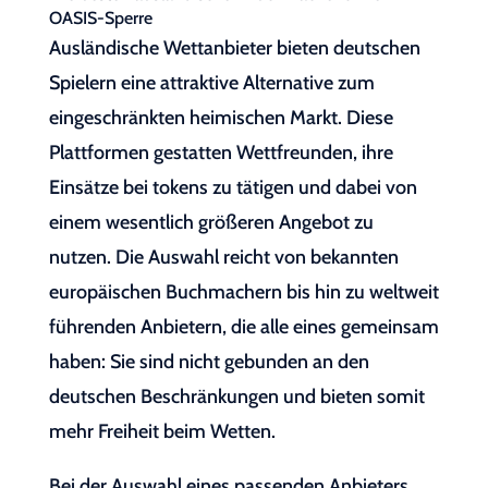
OASIS-Sperre
Ausländische Wettanbieter bieten deutschen
Spielern eine attraktive Alternative zum
eingeschränkten heimischen Markt. Diese
Plattformen gestatten Wettfreunden, ihre
Einsätze bei tokens zu tätigen und dabei von
einem wesentlich größeren Angebot zu
nutzen. Die Auswahl reicht von bekannten
europäischen Buchmachern bis hin zu weltweit
führenden Anbietern, die alle eines gemeinsam
haben: Sie sind nicht gebunden an den
deutschen Beschränkungen und bieten somit
mehr Freiheit beim Wetten.
Bei der Auswahl eines passenden Anbieters