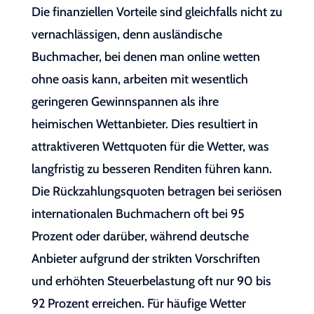
Die finanziellen Vorteile sind gleichfalls nicht zu
vernachlässigen, denn ausländische
Buchmacher, bei denen man online wetten
ohne oasis kann, arbeiten mit wesentlich
geringeren Gewinnspannen als ihre
heimischen Wettanbieter. Dies resultiert in
attraktiveren Wettquoten für die Wetter, was
langfristig zu besseren Renditen führen kann.
Die Rückzahlungsquoten betragen bei seriösen
internationalen Buchmachern oft bei 95
Prozent oder darüber, während deutsche
Anbieter aufgrund der strikten Vorschriften
und erhöhten Steuerbelastung oft nur 90 bis
92 Prozent erreichen. Für häufige Wetter