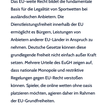
Das EU-weite Recht bildet die fundamentale
Basis für die Legalität von Sportwetten bei
ausländischen Anbietern. Die
Dienstleistungsfreiheit innerhalb der EU
ermöglicht es Bürgern, Leistungen von
Anbietern anderer EU-Länder in Anspruch zu
nehmen. Deutsche Gesetze können diese
grundlegende Freiheit nicht einfach außer Kraft
setzen. Mehrere Urteile des EuGH zeigen auf,
dass nationale Monopole und restriktive
Regelungen gegen EU-Recht verstoßen
können. Spieler, die online wetten ohne oasis
platzieren möchten, agieren daher im Rahmen
der EU-Grundfreiheiten.