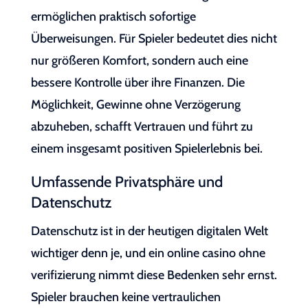
ermöglichen praktisch sofortige
Überweisungen. Für Spieler bedeutet dies nicht
nur größeren Komfort, sondern auch eine
bessere Kontrolle über ihre Finanzen. Die
Möglichkeit, Gewinne ohne Verzögerung
abzuheben, schafft Vertrauen und führt zu
einem insgesamt positiven Spielerlebnis bei.
Umfassende Privatsphäre und
Datenschutz
Datenschutz ist in der heutigen digitalen Welt
wichtiger denn je, und ein online casino ohne
verifizierung nimmt diese Bedenken sehr ernst.
Spieler brauchen keine vertraulichen