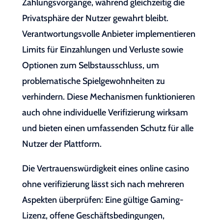
Zahlungsvorgänge, während gleichzeitig die
Privatsphäre der Nutzer gewahrt bleibt.
Verantwortungsvolle Anbieter implementieren
Limits für Einzahlungen und Verluste sowie
Optionen zum Selbstausschluss, um
problematische Spielgewohnheiten zu
verhindern. Diese Mechanismen funktionieren
auch ohne individuelle Verifizierung wirksam
und bieten einen umfassenden Schutz für alle
Nutzer der Plattform.
Die Vertrauenswürdigkeit eines online casino
ohne verifizierung lässt sich nach mehreren
Aspekten überprüfen: Eine gültige Gaming-
Lizenz, offene Geschäftsbedingungen,