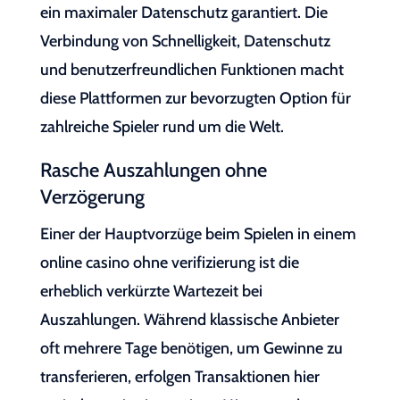
ein maximaler Datenschutz garantiert. Die
Verbindung von Schnelligkeit, Datenschutz
und benutzerfreundlichen Funktionen macht
diese Plattformen zur bevorzugten Option für
zahlreiche Spieler rund um die Welt.
Rasche Auszahlungen ohne
Verzögerung
Einer der Hauptvorzüge beim Spielen in einem
online casino ohne verifizierung ist die
erheblich verkürzte Wartezeit bei
Auszahlungen. Während klassische Anbieter
oft mehrere Tage benötigen, um Gewinne zu
transferieren, erfolgen Transaktionen hier