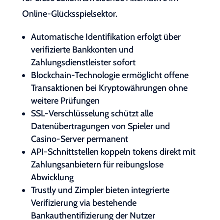
Online-Glücksspielsektor.
Automatische Identifikation erfolgt über
verifizierte Bankkonten und
Zahlungsdienstleister sofort
Blockchain-Technologie ermöglicht offene
Transaktionen bei Kryptowährungen ohne
weitere Prüfungen
SSL-Verschlüsselung schützt alle
Datenübertragungen von Spieler und
Casino-Server permanent
API-Schnittstellen koppeln tokens direkt mit
Zahlungsanbietern für reibungslose
Abwicklung
Trustly und Zimpler bieten integrierte
Verifizierung via bestehende
Bankauthentifizierung der Nutzer