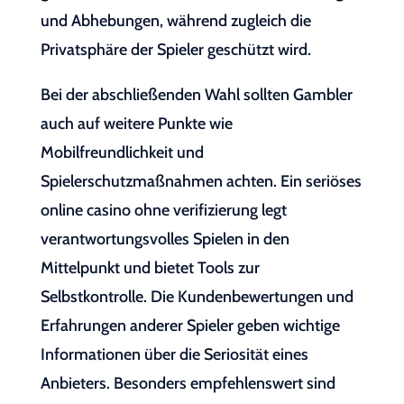
und Abhebungen, während zugleich die
Privatsphäre der Spieler geschützt wird.
Bei der abschließenden Wahl sollten Gambler
auch auf weitere Punkte wie
Mobilfreundlichkeit und
Spielerschutzmaßnahmen achten. Ein seriöses
online casino ohne verifizierung legt
verantwortungsvolles Spielen in den
Mittelpunkt und bietet Tools zur
Selbstkontrolle. Die Kundenbewertungen und
Erfahrungen anderer Spieler geben wichtige
Informationen über die Seriosität eines
Anbieters. Besonders empfehlenswert sind