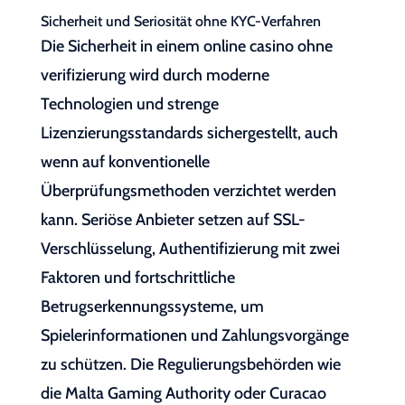
Sicherheit und Seriosität ohne KYC-Verfahren
Die Sicherheit in einem online casino ohne
verifizierung wird durch moderne
Technologien und strenge
Lizenzierungsstandards sichergestellt, auch
wenn auf konventionelle
Überprüfungsmethoden verzichtet werden
kann. Seriöse Anbieter setzen auf SSL-
Verschlüsselung, Authentifizierung mit zwei
Faktoren und fortschrittliche
Betrugserkennungssysteme, um
Spielerinformationen und Zahlungsvorgänge
zu schützen. Die Regulierungsbehörden wie
die Malta Gaming Authority oder Curacao