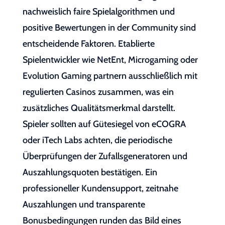
nachweislich faire Spielalgorithmen und
positive Bewertungen in der Community sind
entscheidende Faktoren. Etablierte
Spielentwickler wie NetEnt, Microgaming oder
Evolution Gaming partnern ausschließlich mit
regulierten Casinos zusammen, was ein
zusätzliches Qualitätsmerkmal darstellt.
Spieler sollten auf Gütesiegel von eCOGRA
oder iTech Labs achten, die periodische
Überprüfungen der Zufallsgeneratoren und
Auszahlungsquoten bestätigen. Ein
professioneller Kundensupport, zeitnahe
Auszahlungen und transparente
Bonusbedingungen runden das Bild eines