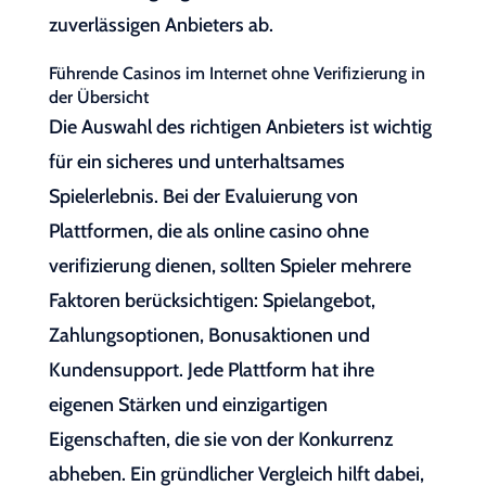
zuverlässigen Anbieters ab.
Führende Casinos im Internet ohne Verifizierung in
der Übersicht
Die Auswahl des richtigen Anbieters ist wichtig
für ein sicheres und unterhaltsames
Spielerlebnis. Bei der Evaluierung von
Plattformen, die als online casino ohne
verifizierung dienen, sollten Spieler mehrere
Faktoren berücksichtigen: Spielangebot,
Zahlungsoptionen, Bonusaktionen und
Kundensupport. Jede Plattform hat ihre
eigenen Stärken und einzigartigen
Eigenschaften, die sie von der Konkurrenz
abheben. Ein gründlicher Vergleich hilft dabei,