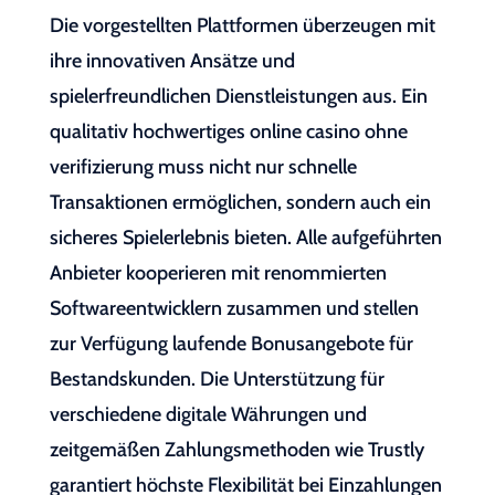
Die vorgestellten Plattformen überzeugen mit
ihre innovativen Ansätze und
spielerfreundlichen Dienstleistungen aus. Ein
qualitativ hochwertiges online casino ohne
verifizierung muss nicht nur schnelle
Transaktionen ermöglichen, sondern auch ein
sicheres Spielerlebnis bieten. Alle aufgeführten
Anbieter kooperieren mit renommierten
Softwareentwicklern zusammen und stellen
zur Verfügung laufende Bonusangebote für
Bestandskunden. Die Unterstützung für
verschiedene digitale Währungen und
zeitgemäßen Zahlungsmethoden wie Trustly
garantiert höchste Flexibilität bei Einzahlungen