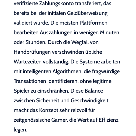
verifizierte Zahlungskonto transferiert, das
bereits bei der initialen Geldüberweisung
validiert wurde. Die meisten Plattformen
bearbeiten Auszahlungen in wenigen Minuten
oder Stunden. Durch die Wegfall von
Handprüfungen verschwinden übliche
Wartezeiten vollständig. Die Systeme arbeiten
mit intelligenten Algorithmen, die fragwürdige
Transaktionen identifizieren, ohne legitime
Spieler zu einschränken. Diese Balance
zwischen Sicherheit und Geschwindigkeit
macht das Konzept sehr reizvoll für
zeitgenössische Gamer, die Wert auf Effizienz
legen.