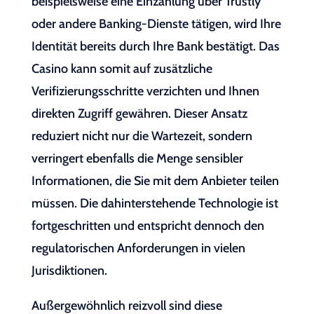
beispielsweise eine Einzahlung über Trustly
oder andere Banking-Dienste tätigen, wird Ihre
Identität bereits durch Ihre Bank bestätigt. Das
Casino kann somit auf zusätzliche
Verifizierungsschritte verzichten und Ihnen
direkten Zugriff gewähren. Dieser Ansatz
reduziert nicht nur die Wartezeit, sondern
verringert ebenfalls die Menge sensibler
Informationen, die Sie mit dem Anbieter teilen
müssen. Die dahinterstehende Technologie ist
fortgeschritten und entspricht dennoch den
regulatorischen Anforderungen in vielen
Jurisdiktionen.
Außergewöhnlich reizvoll sind diese