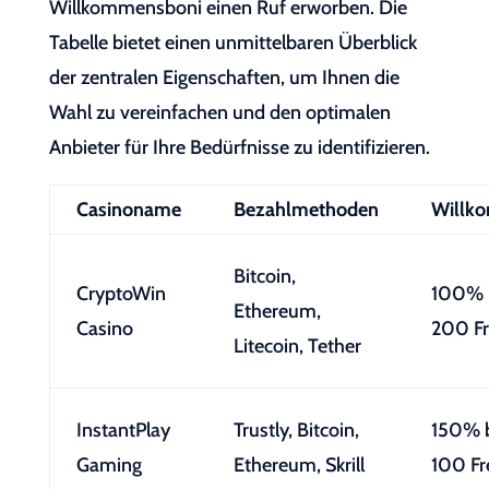
Willkommensboni einen Ruf erworben. Die
Tabelle bietet einen unmittelbaren Überblick
der zentralen Eigenschaften, um Ihnen die
Wahl zu vereinfachen und den optimalen
Anbieter für Ihre Bedürfnisse zu identifizieren.
Casinoname
Bezahlmethoden
Willk
Bitcoin,
CryptoWin
100% 
Ethereum,
Casino
200 Fr
Litecoin, Tether
InstantPlay
Trustly, Bitcoin,
150% 
Gaming
Ethereum, Skrill
100 Fr