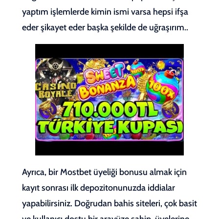
yaptım işlemlerde kimin ismi varsa hepsi ifşa
eder şikayet eder başka şekilde de uğraşırım..
Ayrıca, bir Mostbet üyeliği bonusu almak için
kayıt sonrası ilk depozitonunuzda iddialar
yapabilirsiniz. Doğrudan bahis siteleri, çok basit