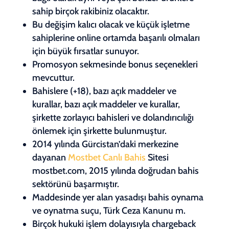
sahip birçok rakibiniz olacaktır.
Bu değişim kalıcı olacak ve küçük işletme
sahiplerine online ortamda başarılı olmaları
için büyük fırsatlar sunuyor.
Promosyon sekmesinde bonus seçenekleri
mevcuttur.
Bahislere (+18), bazı açık maddeler ve
kurallar, bazı açık maddeler ve kurallar,
şirkette zorlayıcı bahisleri ve dolandırıcılığı
önlemek için şirkette bulunmuştur.
2014 yılında Gürcistan’daki merkezine
dayanan
Mostbet Canlı Bahis
Sitesi
mostbet.com, 2015 yılında doğrudan bahis
sektörünü başarmıştır.
Maddesinde yer alan yasadışı bahis oynama
ve oynatma suçu, Türk Ceza Kanunu m.
Birçok hukuki işlem dolayısıyla chargeback