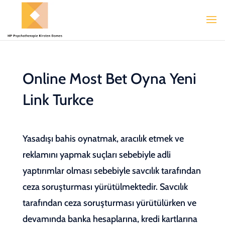
Online Most Bet Oyna Yeni
Link Turkce
Yasadışı bahis oynatmak, aracılık etmek ve
reklamını yapmak suçları sebebiyle adli
yaptırımlar olması sebebiyle savcılık tarafından
ceza soruşturması yürütülmektedir. Savcılık
tarafından ceza soruşturması yürütülürken ve
devamında banka hesaplarına, kredi kartlarına