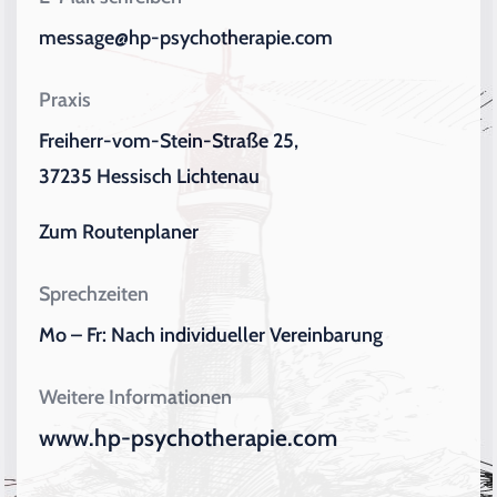
message@hp-psychotherapie.com
Praxis
Freiherr-vom-Stein-Straße 25,
37235 Hessisch Lichtenau
Zum Routenplaner
Sprechzeiten
Mo – Fr: Nach individueller Vereinbarung
Weitere Informationen
www.hp-psychotherapie.com