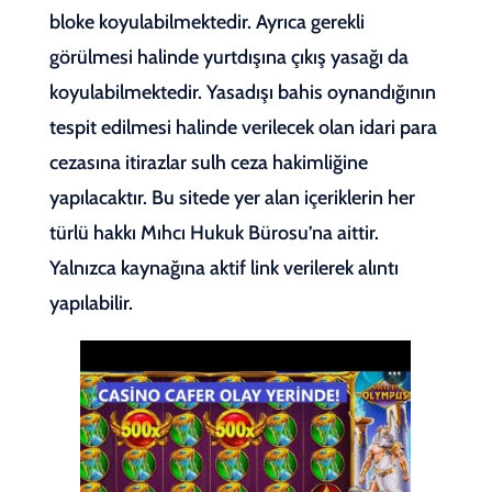
bloke koyulabilmektedir. Ayrıca gerekli
görülmesi halinde yurtdışına çıkış yasağı da
koyulabilmektedir. Yasadışı bahis oynandığının
tespit edilmesi halinde verilecek olan idari para
cezasına itirazlar sulh ceza hakimliğine
yapılacaktır. Bu sitede yer alan içeriklerin her
türlü hakkı Mıhcı Hukuk Bürosu’na aittir.
Yalnızca kaynağına aktif link verilerek alıntı
yapılabilir.