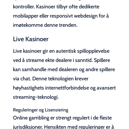
kontroller. Kasinoer tilbyr ofte dedikerte
mobilapper eller responsivt webdesign for å
imøtekomme denne trenden.
Live Kasinoer
Live kasinoer gir en autentisk spillopplevelse
ved å streame ekte dealere i sanntid. Spillere
kan samhandle med dealeren og andre spillere
via chat. Denne teknologien krever
høyhastighets internettforbindelse og avansert
streaming-teknologi.
Reguleringer og Lisensiering
Online gambling er strengt regulert i de fleste
jurisdiksjoner. Hensikten med reguleringer er å