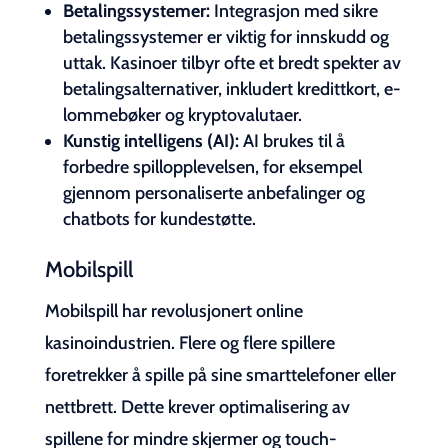
Betalingssystemer:
Integrasjon med sikre
betalingssystemer er viktig for innskudd og
uttak. Kasinoer tilbyr ofte et bredt spekter av
betalingsalternativer, inkludert kredittkort, e-
lommebøker og kryptovalutaer.
Kunstig intelligens (AI):
AI brukes til å
forbedre spillopplevelsen, for eksempel
gjennom personaliserte anbefalinger og
chatbots for kundestøtte.
Mobilspill
Mobilspill har revolusjonert online
kasinoindustrien. Flere og flere spillere
foretrekker å spille på sine smarttelefoner eller
nettbrett. Dette krever optimalisering av
spillene for mindre skjermer og touch-