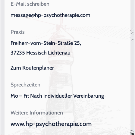
E-Mail schreiben
message@hp-psychotherapie.com
Praxis
Freiherr-vom-Stein-Straße 25,
37235 Hessisch Lichtenau
Zum Routenplaner
Sprechzeiten
Mo – Fr: Nach individueller Vereinbarung
Weitere Informationen
www.hp-psychotherapie.com