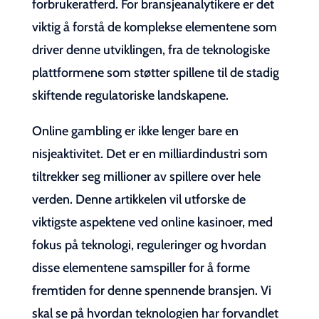
forbrukeratferd. For bransjeanalytikere er det
viktig å forstå de komplekse elementene som
driver denne utviklingen, fra de teknologiske
plattformene som støtter spillene til de stadig
skiftende regulatoriske landskapene.
Online gambling er ikke lenger bare en
nisjeaktivitet. Det er en milliardindustri som
tiltrekker seg millioner av spillere over hele
verden. Denne artikkelen vil utforske de
viktigste aspektene ved online kasinoer, med
fokus på teknologi, reguleringer og hvordan
disse elementene samspiller for å forme
fremtiden for denne spennende bransjen. Vi
skal se på hvordan teknologien har forvandlet