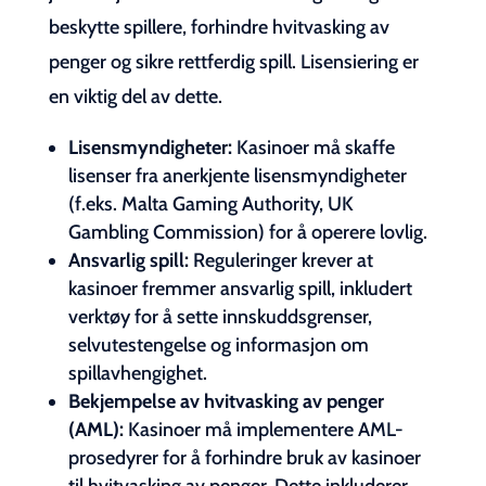
beskytte spillere, forhindre hvitvasking av
penger og sikre rettferdig spill. Lisensiering er
en viktig del av dette.
Lisensmyndigheter:
Kasinoer må skaffe
lisenser fra anerkjente lisensmyndigheter
(f.eks. Malta Gaming Authority, UK
Gambling Commission) for å operere lovlig.
Ansvarlig spill:
Reguleringer krever at
kasinoer fremmer ansvarlig spill, inkludert
verktøy for å sette innskuddsgrenser,
selvutestengelse og informasjon om
spillavhengighet.
Bekjempelse av hvitvasking av penger
(AML):
Kasinoer må implementere AML-
prosedyrer for å forhindre bruk av kasinoer