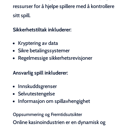
ressurser for å hjelpe spillere med å kontrollere
sitt spill.
Sikkerhetstiltak inkluderer:
Kryptering av data
Sikre betalingssystemer
Regelmessige sikkerhetsrevisjoner
Ansvarlig spill inkluderer:
Innskuddsgrenser
Selvutestengelse
Informasjon om spillavhengighet
Oppsummering og Fremtidsutsikter
Online kasinoindustrien er en dynamisk og