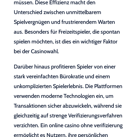
müssen. Diese Effizienz macht den
Unterschied zwischen unmittelbarem
Spielvergnügen und frustrierendem Warten
aus. Besonders für Freizeitspieler, die spontan
spielen möchten, ist dies ein wichtiger Faktor
bei der Casinowahl.
Darüber hinaus profitieren Spieler von einer
stark vereinfachten Bürokratie und einem
unkomplizierten Spielerlebnis. Die Plattformen
verwenden moderne Technologien ein, um
Transaktionen sicher abzuwickeln, während sie
gleichzeitig auf strenge Verifizierungsverfahren
verzichten. Ein online casino ohne verifizierung
ermöglicht es Nutzern, ihre persönlichen