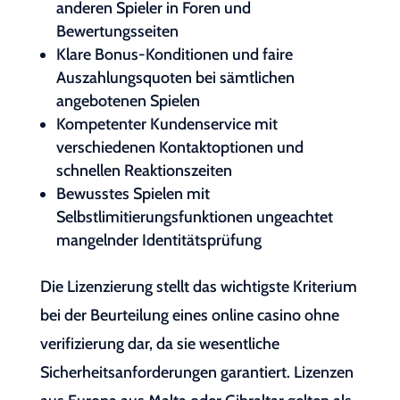
anderen Spieler in Foren und
Bewertungsseiten
Klare Bonus-Konditionen und faire
Auszahlungsquoten bei sämtlichen
angebotenen Spielen
Kompetenter Kundenservice mit
verschiedenen Kontaktoptionen und
schnellen Reaktionszeiten
Bewusstes Spielen mit
Selbstlimitierungsfunktionen ungeachtet
mangelnder Identitätsprüfung
Die Lizenzierung stellt das wichtigste Kriterium
bei der Beurteilung eines online casino ohne
verifizierung dar, da sie wesentliche
Sicherheitsanforderungen garantiert. Lizenzen