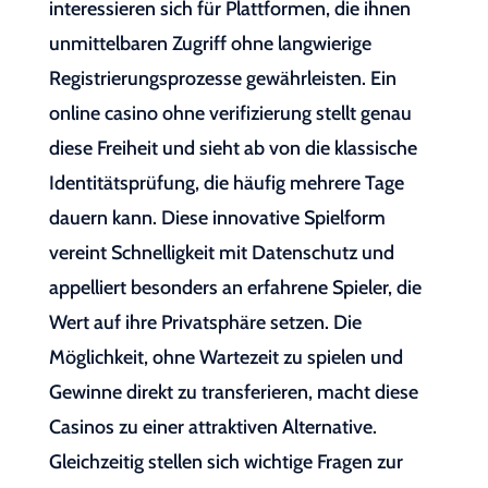
interessieren sich für Plattformen, die ihnen
unmittelbaren Zugriff ohne langwierige
Registrierungsprozesse gewährleisten. Ein
online casino ohne verifizierung stellt genau
diese Freiheit und sieht ab von die klassische
Identitätsprüfung, die häufig mehrere Tage
dauern kann. Diese innovative Spielform
vereint Schnelligkeit mit Datenschutz und
appelliert besonders an erfahrene Spieler, die
Wert auf ihre Privatsphäre setzen. Die
Möglichkeit, ohne Wartezeit zu spielen und
Gewinne direkt zu transferieren, macht diese
Casinos zu einer attraktiven Alternative.
Gleichzeitig stellen sich wichtige Fragen zur