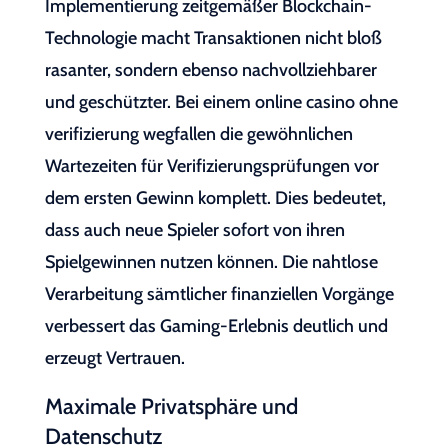
Implementierung zeitgemäßer Blockchain-
Technologie macht Transaktionen nicht bloß
rasanter, sondern ebenso nachvollziehbarer
und geschützter. Bei einem online casino ohne
verifizierung wegfallen die gewöhnlichen
Wartezeiten für Verifizierungsprüfungen vor
dem ersten Gewinn komplett. Dies bedeutet,
dass auch neue Spieler sofort von ihren
Spielgewinnen nutzen können. Die nahtlose
Verarbeitung sämtlicher finanziellen Vorgänge
verbessert das Gaming-Erlebnis deutlich und
erzeugt Vertrauen.
Maximale Privatsphäre und
Datenschutz