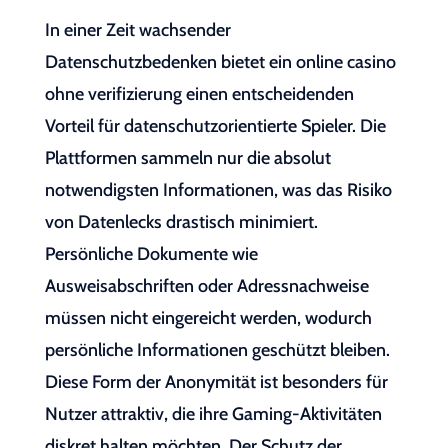
In einer Zeit wachsender
Datenschutzbedenken bietet ein online casino
ohne verifizierung einen entscheidenden
Vorteil für datenschutzorientierte Spieler. Die
Plattformen sammeln nur die absolut
notwendigsten Informationen, was das Risiko
von Datenlecks drastisch minimiert.
Persönliche Dokumente wie
Ausweisabschriften oder Adressnachweise
müssen nicht eingereicht werden, wodurch
persönliche Informationen geschützt bleiben.
Diese Form der Anonymität ist besonders für
Nutzer attraktiv, die ihre Gaming-Aktivitäten
diskret halten möchten. Der Schutz der