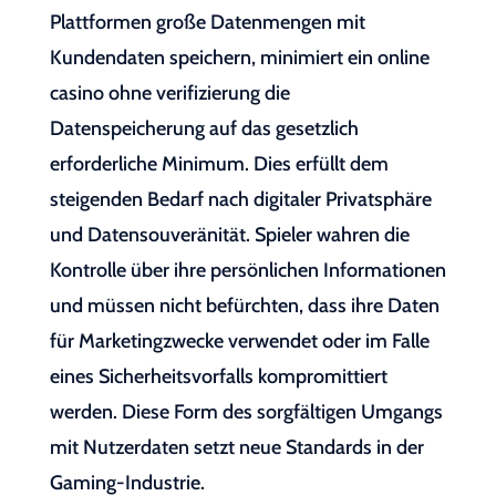
Plattformen große Datenmengen mit
Kundendaten speichern, minimiert ein online
casino ohne verifizierung die
Datenspeicherung auf das gesetzlich
erforderliche Minimum. Dies erfüllt dem
steigenden Bedarf nach digitaler Privatsphäre
und Datensouveränität. Spieler wahren die
Kontrolle über ihre persönlichen Informationen
und müssen nicht befürchten, dass ihre Daten
für Marketingzwecke verwendet oder im Falle
eines Sicherheitsvorfalls kompromittiert
werden. Diese Form des sorgfältigen Umgangs
mit Nutzerdaten setzt neue Standards in der
Gaming-Industrie.