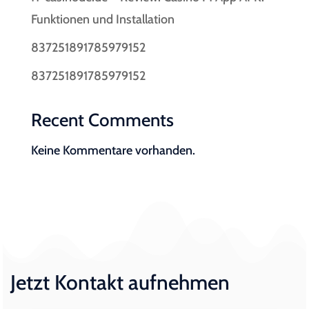
Funktionen und Installation
837251891785979152
837251891785979152
Recent Comments
Keine Kommentare vorhanden.
Jetzt Kontakt aufnehmen