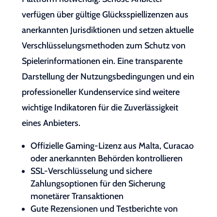
verfügen über gültige Glücksspiellizenzen aus
anerkannten Jurisdiktionen und setzen aktuelle
Verschlüsselungsmethoden zum Schutz von
Spielerinformationen ein. Eine transparente
Darstellung der Nutzungsbedingungen und ein
professioneller Kundenservice sind weitere
wichtige Indikatoren für die Zuverlässigkeit
eines Anbieters.
Offizielle Gaming-Lizenz aus Malta, Curacao
oder anerkannten Behörden kontrollieren
SSL-Verschlüsselung und sichere
Zahlungsoptionen für den Sicherung
monetärer Transaktionen
Gute Rezensionen und Testberichte von