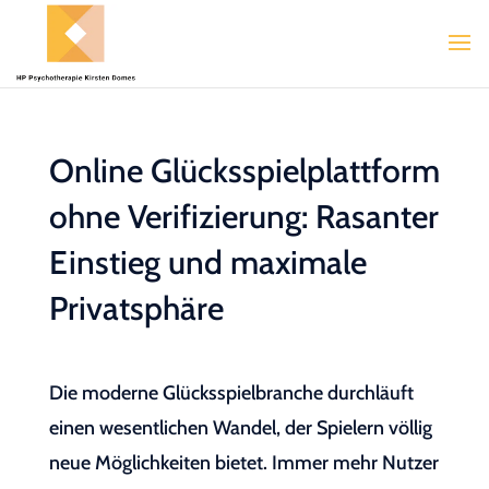
Online Glücksspielplattform
ohne Verifizierung: Rasanter
Einstieg und maximale
Privatsphäre
Die moderne Glücksspielbranche durchläuft
einen wesentlichen Wandel, der Spielern völlig
neue Möglichkeiten bietet. Immer mehr Nutzer