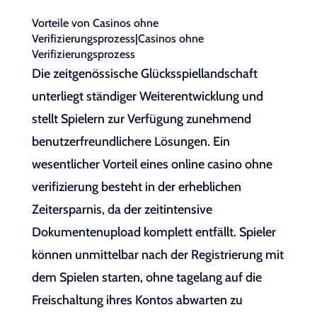
Vorteile von Casinos ohne
Verifizierungsprozess|Casinos ohne
Verifizierungsprozess
Die zeitgenössische Glücksspiellandschaft
unterliegt ständiger Weiterentwicklung und
stellt Spielern zur Verfügung zunehmend
benutzerfreundlichere Lösungen. Ein
wesentlicher Vorteil eines online casino ohne
verifizierung besteht in der erheblichen
Zeitersparnis, da der zeitintensive
Dokumentenupload komplett entfällt. Spieler
können unmittelbar nach der Registrierung mit
dem Spielen starten, ohne tagelang auf die
Freischaltung ihres Kontos abwarten zu