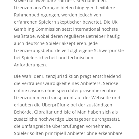
sowie nachweisbare Fairness-Mechanismen.
Lizenzen aus Curaçao bieten hingegen flexiblere
Rahmenbedingungen, werden jedoch von
erfahrenen Spielern skeptischer bewertet. Die UK
Gambling Commission setzt international höchste
Maßstäbe, wobei deren regulierte Betreiber häufig
auch deutsche Spieler akzeptieren. Jede
Lizenzierungsbehörde verfolgt eigene Schwerpunkte
bei Spielersicherheit und technischen
Anforderungen.
Die Wahl der Lizenzjurisdiktion prägt entscheidend
die Vertrauenswürdigkeit eines Anbieters. Seriöse
online casinos ohne sperrdatei präsentieren ihre
Lizenznummern transparent auf der Webseite und
erlauben die Überprüfung bei der zuständigen
Behörde. Gibraltar und Isle of Man haben sich als
zusätzliche hochwertige Lizenzgeber durchgesetzt,
die umfangreiche Überprüfungen vornehmen.
Spieler sollten prinzipiell Anbieter ohne erkennbare