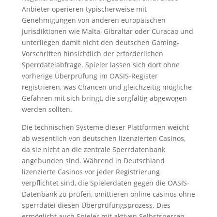
Anbieter operieren typischerweise mit
Genehmigungen von anderen europäischen
Jurisdiktionen wie Malta, Gibraltar oder Curacao und
unterliegen damit nicht den deutschen Gaming-
Vorschriften hinsichtlich der erforderlichen
Sperrdateiabfrage. Spieler lassen sich dort ohne
vorherige Überprüfung im OASIS-Register
registrieren, was Chancen und gleichzeitig mögliche
Gefahren mit sich bringt, die sorgfältig abgewogen
werden sollten.
Die technischen Systeme dieser Plattformen weicht
ab wesentlich von deutschen lizenzierten Casinos,
da sie nicht an die zentrale Sperrdatenbank
angebunden sind. Während in Deutschland
lizenzierte Casinos vor jeder Registrierung
verpflichtet sind, die Spielerdaten gegen die OASIS-
Datenbank zu prüfen, omittieren online casinos ohne
sperrdatei diesen Überprüfungsprozess. Dies
ermöglicht auch Spieler mit aktiven Selbstsperren