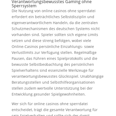
Verantwortungsbewusstes Gaming ohne
Sperrsystem
Die Nutzung von online casinos ohne sperrdatei
erfordert ein beträchtliches Selbstdisziplin und
eigenverantwortlichem Handeln, da die zentralen
Schutzmechanismen des deutschen Systems nicht
vorhanden sind. Spieler sollten sich eigene Limits
setzen und diese streng befolgen, wobei viele
Online-Casinos persönliche Einzahlungs- sowie
Verlustlimits zur Verfügung stellen. Regelmäßige
Pausen, das Führen eines Spielprotokolls und die
bewusste Selbstbeobachtung des persönlichen
Spielverhaltens sind essenzielle Werkzeuge für
verantwortungsbewusstes Glücksspiel. Unabhängige
Beratungsstellen und Selbsthilfeorganisationen
stellen zudem wertvolle Unterstützung bei der
Entwicklung gesunder Spielgewohnheiten.
Wer sich für online casinos ohne sperrdatei
entscheidet, trägt die gesamte Verantwortung für
sein Spielverhalten und sollte sich der damit