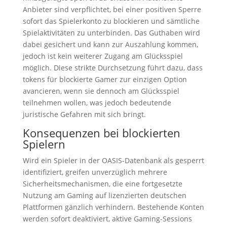
Anbieter sind verpflichtet, bei einer positiven Sperre
sofort das Spielerkonto zu blockieren und sämtliche
Spielaktivitäten zu unterbinden. Das Guthaben wird
dabei gesichert und kann zur Auszahlung kommen,
jedoch ist kein weiterer Zugang am Glücksspiel
möglich. Diese strikte Durchsetzung führt dazu, dass
tokens für blockierte Gamer zur einzigen Option
avancieren, wenn sie dennoch am Glücksspiel
teilnehmen wollen, was jedoch bedeutende
juristische Gefahren mit sich bringt.
Konsequenzen bei blockierten
Spielern
Wird ein Spieler in der OASIS-Datenbank als gesperrt
identifiziert, greifen unverzüglich mehrere
Sicherheitsmechanismen, die eine fortgesetzte
Nutzung am Gaming auf lizenzierten deutschen
Plattformen gänzlich verhindern. Bestehende Konten
werden sofort deaktiviert, aktive Gaming-Sessions