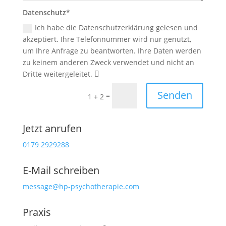
Datenschutz*
Ich habe die Datenschutzerklärung gelesen und
akzeptiert. Ihre Telefonnummer wird nur genutzt,
um Ihre Anfrage zu beantworten. Ihre Daten werden
zu keinem anderen Zweck verwendet und nicht an
Dritte weitergeleitet.
Senden
=
1 + 2
Jetzt anrufen
0179 2929288
E-Mail schreiben
message@hp-psychotherapie.com
Praxis