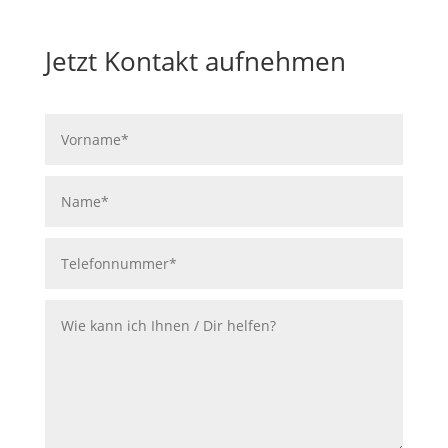
Jetzt Kontakt aufnehmen