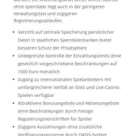
ohne sperrdatei liegt auch in der geringeren
Verwaltungslast und zügigeren
Registrierungsabläufen.
Verzicht auf zentrale Speicherung persönlicher
Daten in staatlichen Sperrdatenbanken bietet
besseren Schutz der Privatsphäre
Unbegrenzte Kontrolle der Einzahlungslimits ohne
gesetzlich vorgeschriebene Beschränkungen auf
1000 Euro monatlich
Zugang zu internationalen Spielanbietern mit
umfangreicherer Vielfalt an Slots und Live-Casino-
Spielen verfügbar
Attraktivere Bonusangebote und Aktionsangebote
ohne Beschränkungen durch hiesige
Regulierungsvorschriften für Spieler
Zügigere Auszahlungen ohne zusätzliche
Verifizierungsprozesse durch OASIS-System