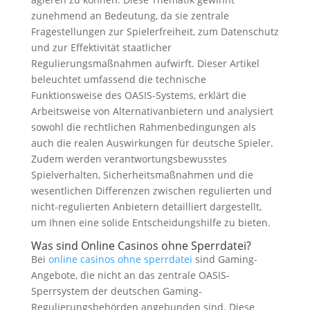
zunehmend an Bedeutung, da sie zentrale
Fragestellungen zur Spielerfreiheit, zum Datenschutz
und zur Effektivität staatlicher
Regulierungsmaßnahmen aufwirft. Dieser Artikel
beleuchtet umfassend die technische
Funktionsweise des OASIS-Systems, erklärt die
Arbeitsweise von Alternativanbietern und analysiert
sowohl die rechtlichen Rahmenbedingungen als
auch die realen Auswirkungen für deutsche Spieler.
Zudem werden verantwortungsbewusstes
Spielverhalten, Sicherheitsmaßnahmen und die
wesentlichen Differenzen zwischen regulierten und
nicht-regulierten Anbietern detailliert dargestellt,
um Ihnen eine solide Entscheidungshilfe zu bieten.
Was sind Online Casinos ohne Sperrdatei?
Bei
online casinos ohne sperrdatei
sind Gaming-
Angebote, die nicht an das zentrale OASIS-
Sperrsystem der deutschen Gaming-
Regulierungsbehörden angebunden sind. Diese