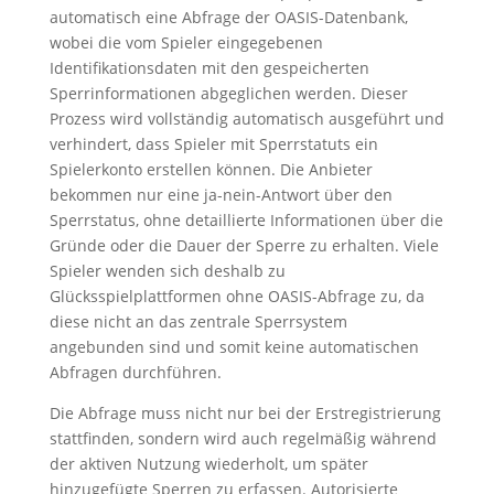
automatisch eine Abfrage der OASIS-Datenbank,
wobei die vom Spieler eingegebenen
Identifikationsdaten mit den gespeicherten
Sperrinformationen abgeglichen werden. Dieser
Prozess wird vollständig automatisch ausgeführt und
verhindert, dass Spieler mit Sperrstatuts ein
Spielerkonto erstellen können. Die Anbieter
bekommen nur eine ja-nein-Antwort über den
Sperrstatus, ohne detaillierte Informationen über die
Gründe oder die Dauer der Sperre zu erhalten. Viele
Spieler wenden sich deshalb zu
Glücksspielplattformen ohne OASIS-Abfrage zu, da
diese nicht an das zentrale Sperrsystem
angebunden sind und somit keine automatischen
Abfragen durchführen.
Die Abfrage muss nicht nur bei der Erstregistrierung
stattfinden, sondern wird auch regelmäßig während
der aktiven Nutzung wiederholt, um später
hinzugefügte Sperren zu erfassen. Autorisierte