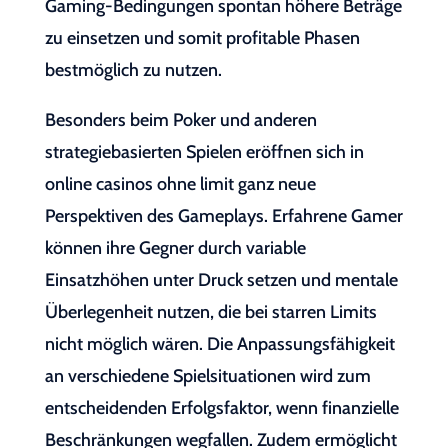
Gaming-Bedingungen spontan höhere Beträge
zu einsetzen und somit profitable Phasen
bestmöglich zu nutzen.
Besonders beim Poker und anderen
strategiebasierten Spielen eröffnen sich in
online casinos ohne limit ganz neue
Perspektiven des Gameplays. Erfahrene Gamer
können ihre Gegner durch variable
Einsatzhöhen unter Druck setzen und mentale
Überlegenheit nutzen, die bei starren Limits
nicht möglich wären. Die Anpassungsfähigkeit
an verschiedene Spielsituationen wird zum
entscheidenden Erfolgsfaktor, wenn finanzielle
Beschränkungen wegfallen. Zudem ermöglicht