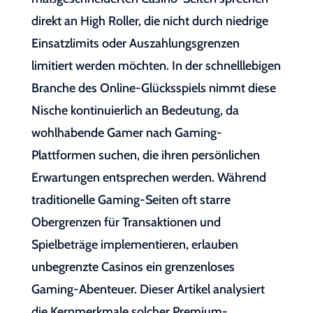
direkt an High Roller, die nicht durch niedrige
Einsatzlimits oder Auszahlungsgrenzen
limitiert werden möchten. In der schnelllebigen
Branche des Online-Glücksspiels nimmt diese
Nische kontinuierlich an Bedeutung, da
wohlhabende Gamer nach Gaming-
Plattformen suchen, die ihren persönlichen
Erwartungen entsprechen werden. Während
traditionelle Gaming-Seiten oft starre
Obergrenzen für Transaktionen und
Spielbeträge implementieren, erlauben
unbegrenzte Casinos ein grenzenloses
Gaming-Abenteuer. Dieser Artikel analysiert
die Kernmerkmale solcher Premium-