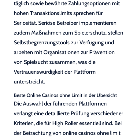
täglich sowie bewährte Zahlungsoptionen mit
hohen Transaktionslimits sprechen für
Seriosität. Seriöse Betreiber implementieren
zudem Maßnahmen zum Spielerschutz, stellen
Selbstbegrenzungstools zur Verfügung und
arbeiten mit Organisationen zur Prävention
von Spielsucht zusammen, was die
Vertrauenswürdigkeit der Plattform
unterstreicht.
Beste Online Casinos ohne Limit in der Übersicht
Die Auswahl der führenden Plattformen
verlangt eine detaillierte Prüfung verschiedener
Kriterien, die für High Roller essentiell sind. Bei
der Betrachtung von online casinos ohne limit