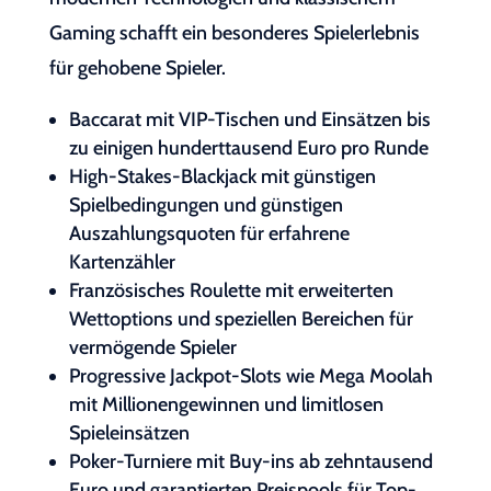
Gaming schafft ein besonderes Spielerlebnis
für gehobene Spieler.
Baccarat mit VIP-Tischen und Einsätzen bis
zu einigen hunderttausend Euro pro Runde
High-Stakes-Blackjack mit günstigen
Spielbedingungen und günstigen
Auszahlungsquoten für erfahrene
Kartenzähler
Französisches Roulette mit erweiterten
Wettoptions und speziellen Bereichen für
vermögende Spieler
Progressive Jackpot-Slots wie Mega Moolah
mit Millionengewinnen und limitlosen
Spieleinsätzen
Poker-Turniere mit Buy-ins ab zehntausend
Euro und garantierten Preispools für Top-