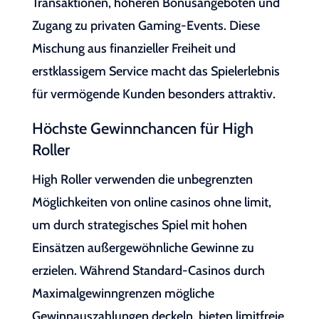
Transaktionen, höheren Bonusangeboten und
Zugang zu privaten Gaming-Events. Diese
Mischung aus finanzieller Freiheit und
erstklassigem Service macht das Spielerlebnis
für vermögende Kunden besonders attraktiv.
Höchste Gewinnchancen für High
Roller
High Roller verwenden die unbegrenzten
Möglichkeiten von online casinos ohne limit,
um durch strategisches Spiel mit hohen
Einsätzen außergewöhnliche Gewinne zu
erzielen. Während Standard-Casinos durch
Maximalgewinngrenzen mögliche
Gewinnauszahlungen deckeln, bieten limitfreie