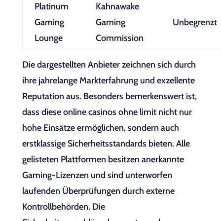
Platinum
Kahnawake
Gaming
Gaming
Unbegrenzt
Lounge
Commission
Die dargestellten Anbieter zeichnen sich durch
ihre jahrelange Markterfahrung und exzellente
Reputation aus. Besonders bemerkenswert ist,
dass diese online casinos ohne limit nicht nur
hohe Einsätze ermöglichen, sondern auch
erstklassige Sicherheitsstandards bieten. Alle
gelisteten Plattformen besitzen anerkannte
Gaming-Lizenzen und sind unterworfen
laufenden Überprüfungen durch externe
Kontrollbehörden. Die