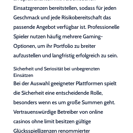
Einsatzgrenzen bereitstellen, sodass für jeden
Geschmack und jede Risikobereitschaft das
passende Angebot verfügbar ist. Professionelle
Spieler nutzen häufig mehrere Gaming-
Optionen, um ihr Portfolio zu breiter
aufzustellen und langfristig erfolgreich zu sein.
Sicherheit und Seriosität bei unbegrenzten
Einsätzen
Bei der Auswahl geeigneter Plattformen spielt
die Sicherheit eine entscheidende Rolle,
besonders wenn es um große Summen geht.
Vertrauenswürdige Betreiber von online
casinos ohne limit besitzen gültige
Glücksspiellizenzen renommierter