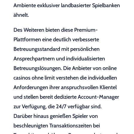
Ambiente exklusiver landbasierter Spielbanken
ähnelt.
Des Weiteren bieten diese Premium-
Plattformen eine deutlich verbesserte
Betreuungsstandard mit persönlichen
Ansprechpartnern und individualisierten
Betreuungslösungen. Die Anbieter von online
casinos ohne limit verstehen die individuellen
Anforderungen ihrer anspruchsvollen Klientel
und stellen bereit dedizierte Account-Manager
zur Verfügung, die 24/7 verfügbar sind.
Darüber hinaus genießen Spieler von
beschleunigten Transaktionszeiten bei