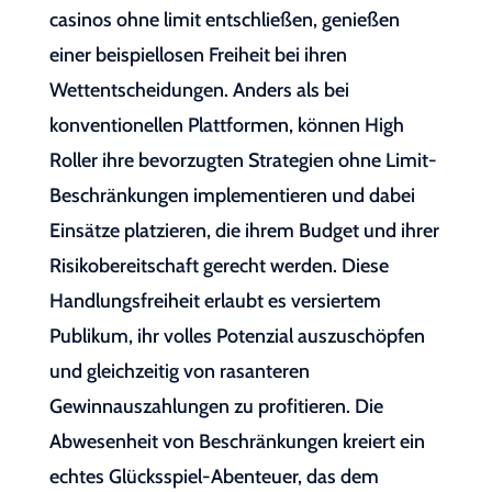
casinos ohne limit entschließen, genießen
einer beispiellosen Freiheit bei ihren
Wettentscheidungen. Anders als bei
konventionellen Plattformen, können High
Roller ihre bevorzugten Strategien ohne Limit-
Beschränkungen implementieren und dabei
Einsätze platzieren, die ihrem Budget und ihrer
Risikobereitschaft gerecht werden. Diese
Handlungsfreiheit erlaubt es versiertem
Publikum, ihr volles Potenzial auszuschöpfen
und gleichzeitig von rasanteren
Gewinnauszahlungen zu profitieren. Die
Abwesenheit von Beschränkungen kreiert ein
echtes Glücksspiel-Abenteuer, das dem