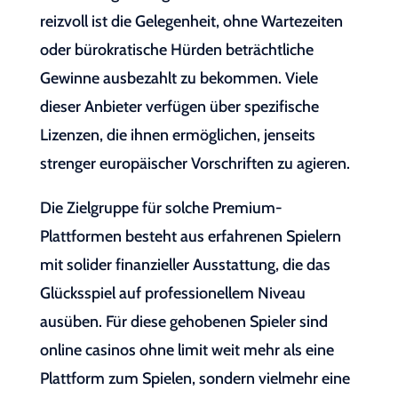
reizvoll ist die Gelegenheit, ohne Wartezeiten
oder bürokratische Hürden beträchtliche
Gewinne ausbezahlt zu bekommen. Viele
dieser Anbieter verfügen über spezifische
Lizenzen, die ihnen ermöglichen, jenseits
strenger europäischer Vorschriften zu agieren.
Die Zielgruppe für solche Premium-
Plattformen besteht aus erfahrenen Spielern
mit solider finanzieller Ausstattung, die das
Glücksspiel auf professionellem Niveau
ausüben. Für diese gehobenen Spieler sind
online casinos ohne limit weit mehr als eine
Plattform zum Spielen, sondern vielmehr eine