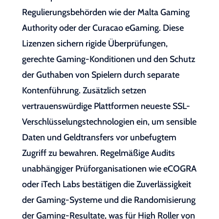
Regulierungsbehörden wie der Malta Gaming
Authority oder der Curacao eGaming. Diese
Lizenzen sichern rigide Überprüfungen,
gerechte Gaming-Konditionen und den Schutz
der Guthaben von Spielern durch separate
Kontenführung. Zusätzlich setzen
vertrauenswürdige Plattformen neueste SSL-
Verschlüsselungstechnologien ein, um sensible
Daten und Geldtransfers vor unbefugtem
Zugriff zu bewahren. Regelmäßige Audits
unabhängiger Prüforganisationen wie eCOGRA
oder iTech Labs bestätigen die Zuverlässigkeit
der Gaming-Systeme und die Randomisierung
der Gaming-Resultate, was für High Roller von