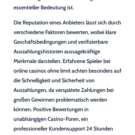
essentieller Bedeutung ist.
Die Reputation eines Anbieters lässt sich durch
verschiedene Faktoren bewerten, wobei klare
Geschäftsbedingungen und verifizierbare
Auszahlungshistorien aussagekräftige
Merkmale darstellen. Erfahrene Spieler bei
online casinos ohne limit achten besonders auf
die Schnelligkeit und Sicherheit von
Auszahlungen, da verspätete Zahlungen bei
großen Gewinnen problematisch werden
können. Positive Bewertungen in
unabhängigen Casino-Foren, ein
professioneller Kundensupport 24 Stunden