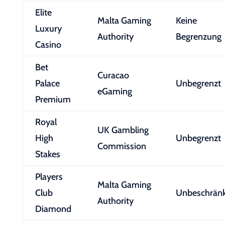
Elite
Malta Gaming
Keine
Luxury
Authority
Begrenzung
Casino
Bet
Curacao
Palace
Unbegrenzt
eGaming
Premium
Royal
UK Gambling
High
Unbegrenzt
Commission
Stakes
Players
Malta Gaming
Club
Unbeschränk
Authority
Diamond