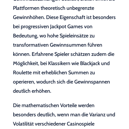
Plattformen theoretisch unbegrenzte
Gewinnhöhen. Diese Eigenschaft ist besonders
bei progressiven Jackpot Games von
Bedeutung, wo hohe Spieleinsätze zu
transformativen Gewinnsummen führen
können. Erfahrene Spieler schätzen zudem die
Möglichkeit, bei Klassikern wie Blackjack und
Roulette mit erheblichen Summen zu
operieren, wodurch sich die Gewinnspannen
deutlich erhöhen.
Die mathematischen Vorteile werden
besonders deutlich, wenn man die Varianz und
Volatilität verschiedener Casinospiele