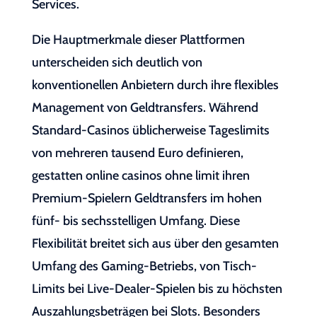
Services.
Die Hauptmerkmale dieser Plattformen
unterscheiden sich deutlich von
konventionellen Anbietern durch ihre flexibles
Management von Geldtransfers. Während
Standard-Casinos üblicherweise Tageslimits
von mehreren tausend Euro definieren,
gestatten online casinos ohne limit ihren
Premium-Spielern Geldtransfers im hohen
fünf- bis sechsstelligen Umfang. Diese
Flexibilität breitet sich aus über den gesamten
Umfang des Gaming-Betriebs, von Tisch-
Limits bei Live-Dealer-Spielen bis zu höchsten
Auszahlungsbeträgen bei Slots. Besonders