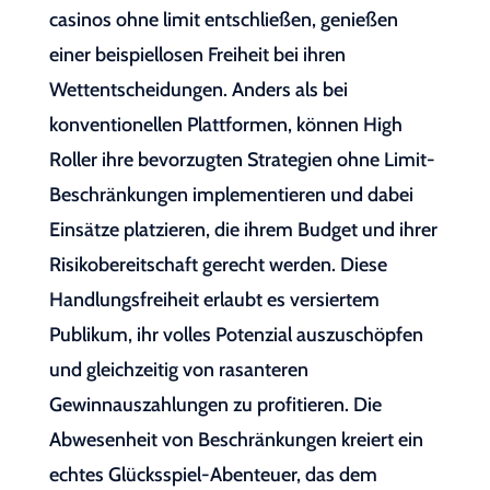
casinos ohne limit entschließen, genießen
einer beispiellosen Freiheit bei ihren
Wettentscheidungen. Anders als bei
konventionellen Plattformen, können High
Roller ihre bevorzugten Strategien ohne Limit-
Beschränkungen implementieren und dabei
Einsätze platzieren, die ihrem Budget und ihrer
Risikobereitschaft gerecht werden. Diese
Handlungsfreiheit erlaubt es versiertem
Publikum, ihr volles Potenzial auszuschöpfen
und gleichzeitig von rasanteren
Gewinnauszahlungen zu profitieren. Die
Abwesenheit von Beschränkungen kreiert ein
echtes Glücksspiel-Abenteuer, das dem