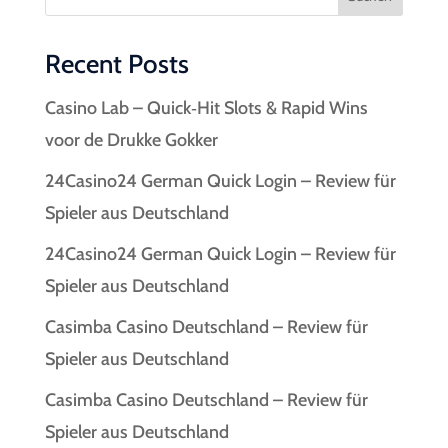
Recent Posts
Casino Lab – Quick‑Hit Slots & Rapid Wins
voor de Drukke Gokker
24Casino24 German Quick Login – Review für
Spieler aus Deutschland
24Casino24 German Quick Login – Review für
Spieler aus Deutschland
Casimba Casino Deutschland – Review für
Spieler aus Deutschland
Casimba Casino Deutschland – Review für
Spieler aus Deutschland