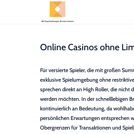
Online Casinos ohne Limi
Für versierte Spieler, die mit großen Su
exklusive Spielumgebung ohne restrikti
sprechen direkt an High Roller, die nicht
werden möchten. In der schnelllebigen B
kontinuierlich an Bedeutung, da wohlha
persönlichen Erwartungen entsprechen we
Obergrenzen für Transaktionen und Spiel