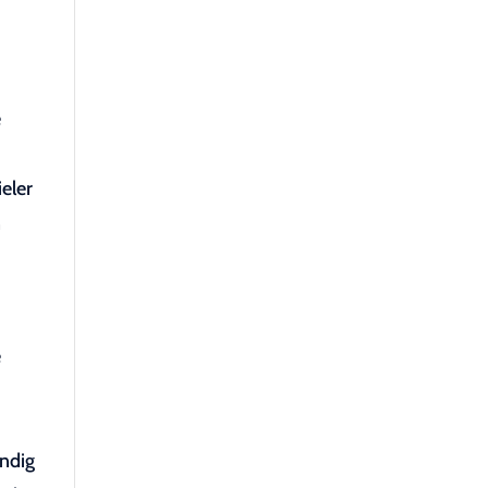
e
eler
n
e
h
ndig