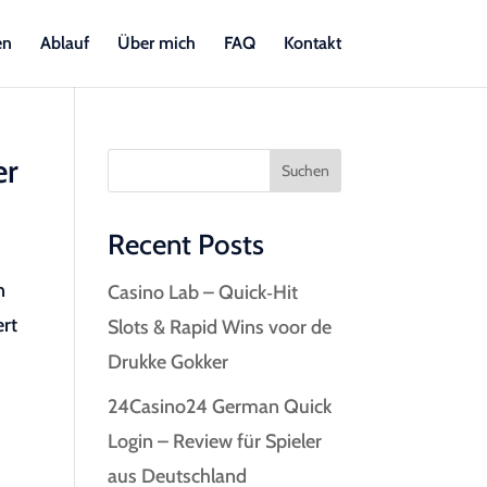
en
Ablauf
Über mich
FAQ
Kontakt
er
Suchen
Recent Posts
n
Casino Lab – Quick‑Hit
ert
Slots & Rapid Wins voor de
Drukke Gokker
24Casino24 German Quick
Login – Review für Spieler
n
aus Deutschland