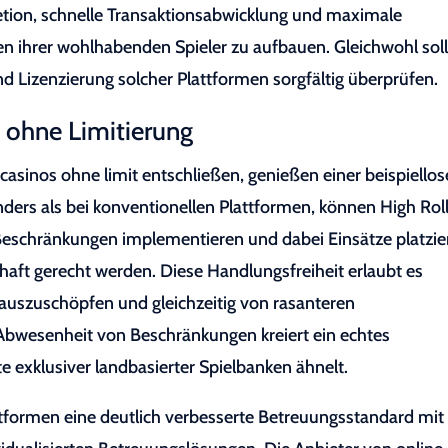
retion, schnelle Transaktionsabwicklung und maximale
 ihrer wohlhabenden Spieler zu aufbauen. Gleichwohl sol
 und Lizenzierung solcher Plattformen sorgfältig überprüfen.
 ohne Limitierung
casinos ohne limit entschließen, genießen einer beispiello
nders als bei konventionellen Plattformen, können High Rol
Beschränkungen implementieren und dabei Einsätze platzie
chaft gerecht werden. Diese Handlungsfreiheit erlaubt es
l auszuschöpfen und gleichzeitig von rasanteren
Abwesenheit von Beschränkungen kreiert ein echtes
 exklusiver landbasierter Spielbanken ähnelt.
tformen eine deutlich verbesserte Betreuungsstandard mit