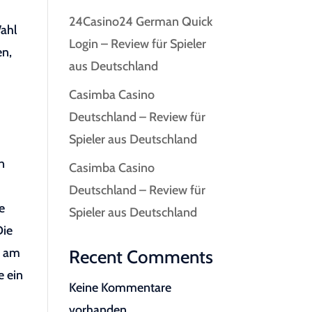
24Casino24 German Quick
Wahl
Login – Review für Spieler
en,
aus Deutschland
Casimba Casino
Deutschland – Review für
Spieler aus Deutschland
n
Casimba Casino
Deutschland – Review für
e
Spieler aus Deutschland
Die
t am
Recent Comments
e ein
Keine Kommentare
vorhanden.