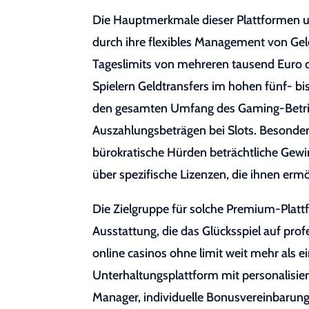
Die Hauptmerkmale dieser Plattformen un
durch ihre flexibles Management von Ge
Tageslimits von mehreren tausend Euro d
Spielern Geldtransfers im hohen fünf- bis
den gesamten Umfang des Gaming-Betrieb
Auszahlungsbeträgen bei Slots. Besonders
bürokratische Hürden beträchtliche Gewi
über spezifische Lizenzen, die ihnen ermö
Die Zielgruppe für solche Premium-Plattf
Ausstattung, die das Glücksspiel auf pro
online casinos ohne limit weit mehr als 
Unterhaltungsplattform mit personalisie
Manager, individuelle Bonusvereinbarun