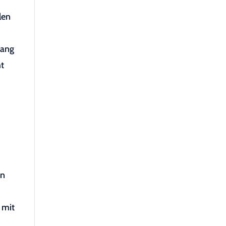
len
gang
ht
-
en
 mit