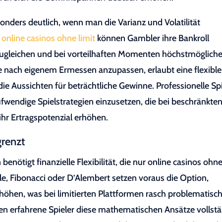
nders deutlich, wenn man die Varianz und Volatilität
n
online casinos ohne limit
können Gambler ihre Bankroll
zugleichen und bei vorteilhaften Momenten höchstmöglich
tze nach eigenem Ermessen anzupassen, erlaubt eine flexible
ie Aussichten für beträchtliche Gewinne. Professionelle Spi
fwendige Spielstrategien einzusetzen, die bei beschränkte
 ihr Ertragspotenzial erhöhen.
grenzt
nötigt finanzielle Flexibilität, die nur online casinos ohn
le, Fibonacci oder D’Alembert setzen voraus die Option,
öhen, was bei limitierten Plattformen rasch problematisc
n erfahrene Spieler diese mathematischen Ansätze vollstä