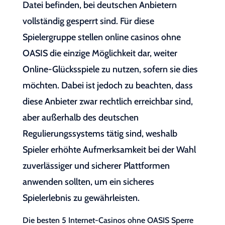
Datei befinden, bei deutschen Anbietern
vollständig gesperrt sind. Für diese
Spielergruppe stellen online casinos ohne
OASIS die einzige Möglichkeit dar, weiter
Online-Glücksspiele zu nutzen, sofern sie dies
möchten. Dabei ist jedoch zu beachten, dass
diese Anbieter zwar rechtlich erreichbar sind,
aber außerhalb des deutschen
Regulierungssystems tätig sind, weshalb
Spieler erhöhte Aufmerksamkeit bei der Wahl
zuverlässiger und sicherer Plattformen
anwenden sollten, um ein sicheres
Spielerlebnis zu gewährleisten.
Die besten 5 Internet-Casinos ohne OASIS Sperre