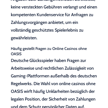
keine versteckten Gebühren verlangt und einen
kompetenten Kundenservice für Anfragen zu
Zahlungsvorgängen anbietet, um ein
vollständig geschütztes Spielerlebnis zu
gewährleisten.
Häufig gestellt Fragen zu Online Casinos ohne
OASIS
Deutsche Glücksspieler haben Fragen zur
Arbeitsweise und rechtlichen Zulässigkeit von
Gaming-Plattformen außerhalb des deutschen
Regelwerks. Die Wahl von online casinos ohne
OASIS wirft häufig Unklarheiten bezüglich der
legalen Position, der Sicherheit von Zahlungen
und dem Schutz persönlicher Daten auf.