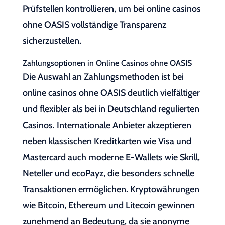
Prüfstellen kontrollieren, um bei online casinos
ohne OASIS vollständige Transparenz
sicherzustellen.
Zahlungsoptionen in Online Casinos ohne OASIS
Die Auswahl an Zahlungsmethoden ist bei
online casinos ohne OASIS deutlich vielfältiger
und flexibler als bei in Deutschland regulierten
Casinos. Internationale Anbieter akzeptieren
neben klassischen Kreditkarten wie Visa und
Mastercard auch moderne E-Wallets wie Skrill,
Neteller und ecoPayz, die besonders schnelle
Transaktionen ermöglichen. Kryptowährungen
wie Bitcoin, Ethereum und Litecoin gewinnen
zunehmend an Bedeutung, da sie anonyme