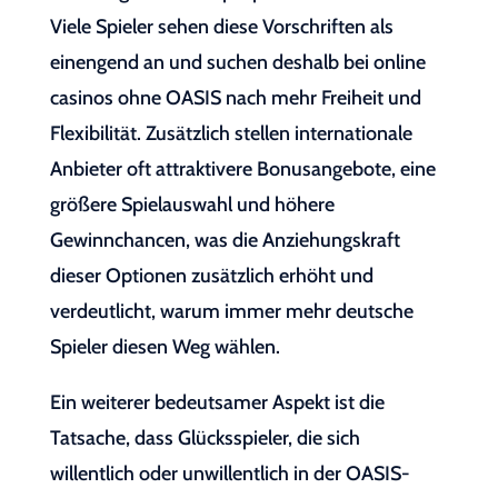
Viele Spieler sehen diese Vorschriften als
einengend an und suchen deshalb bei online
casinos ohne OASIS nach mehr Freiheit und
Flexibilität. Zusätzlich stellen internationale
Anbieter oft attraktivere Bonusangebote, eine
größere Spielauswahl und höhere
Gewinnchancen, was die Anziehungskraft
dieser Optionen zusätzlich erhöht und
verdeutlicht, warum immer mehr deutsche
Spieler diesen Weg wählen.
Ein weiterer bedeutsamer Aspekt ist die
Tatsache, dass Glücksspieler, die sich
willentlich oder unwillentlich in der OASIS-