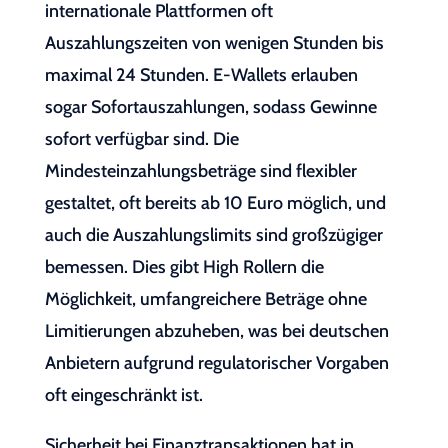
internationale Plattformen oft
Auszahlungszeiten von wenigen Stunden bis
maximal 24 Stunden. E-Wallets erlauben
sogar Sofortauszahlungen, sodass Gewinne
sofort verfügbar sind. Die
Mindesteinzahlungsbeträge sind flexibler
gestaltet, oft bereits ab 10 Euro möglich, und
auch die Auszahlungslimits sind großzügiger
bemessen. Dies gibt High Rollern die
Möglichkeit, umfangreichere Beträge ohne
Limitierungen abzuheben, was bei deutschen
Anbietern aufgrund regulatorischer Vorgaben
oft eingeschränkt ist.
Sicherheit bei Finanztransaktionen hat in