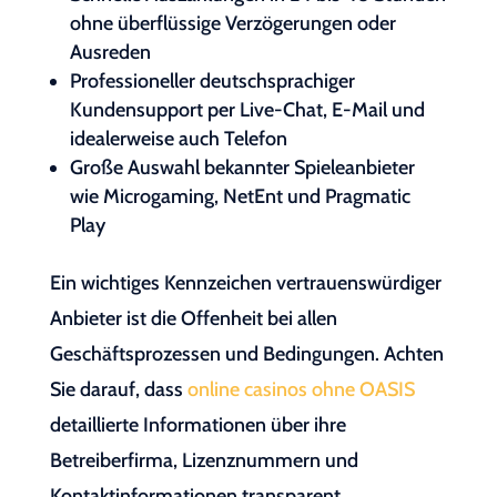
ohne überflüssige Verzögerungen oder
Ausreden
Professioneller deutschsprachiger
Kundensupport per Live-Chat, E-Mail und
idealerweise auch Telefon
Große Auswahl bekannter Spieleanbieter
wie Microgaming, NetEnt und Pragmatic
Play
Ein wichtiges Kennzeichen vertrauenswürdiger
Anbieter ist die Offenheit bei allen
Geschäftsprozessen und Bedingungen. Achten
Sie darauf, dass
online casinos ohne OASIS
detaillierte Informationen über ihre
Betreiberfirma, Lizenznummern und
Kontaktinformationen transparent