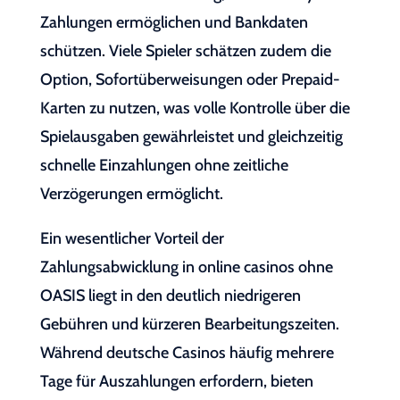
Zahlungen ermöglichen und Bankdaten
schützen. Viele Spieler schätzen zudem die
Option, Sofortüberweisungen oder Prepaid-
Karten zu nutzen, was volle Kontrolle über die
Spielausgaben gewährleistet und gleichzeitig
schnelle Einzahlungen ohne zeitliche
Verzögerungen ermöglicht.
Ein wesentlicher Vorteil der
Zahlungsabwicklung in online casinos ohne
OASIS liegt in den deutlich niedrigeren
Gebühren und kürzeren Bearbeitungszeiten.
Während deutsche Casinos häufig mehrere
Tage für Auszahlungen erfordern, bieten