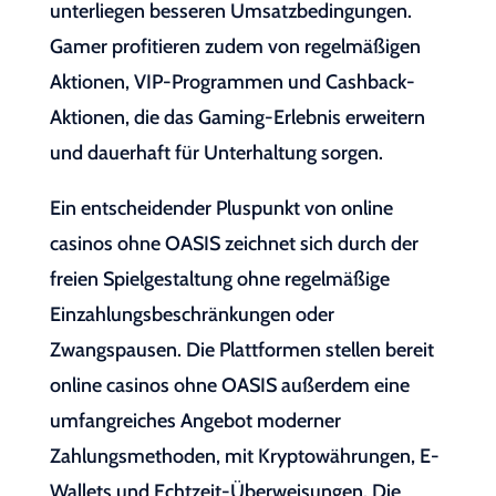
unterliegen besseren Umsatzbedingungen.
Gamer profitieren zudem von regelmäßigen
Aktionen, VIP-Programmen und Cashback-
Aktionen, die das Gaming-Erlebnis erweitern
und dauerhaft für Unterhaltung sorgen.
Ein entscheidender Pluspunkt von online
casinos ohne OASIS zeichnet sich durch der
freien Spielgestaltung ohne regelmäßige
Einzahlungsbeschränkungen oder
Zwangspausen. Die Plattformen stellen bereit
online casinos ohne OASIS außerdem eine
umfangreiches Angebot moderner
Zahlungsmethoden, mit Kryptowährungen, E-
Wallets und Echtzeit-Überweisungen. Die