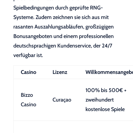
Spielbedingungen durch geprüfte RNG-
Systeme. Zudem zeichnen sie sich aus mit
rasanten Auszahlungsabläufen, großzügigen
Bonusangeboten und einem professionellen
deutschsprachigen Kundenservice, der 24/7
verfügbar ist.
Casino
Lizenz
Willkommensangeb
100% bis 500€ +
Bizzo
Curaçao
zweihundert
Casino
kostenlose Spiele