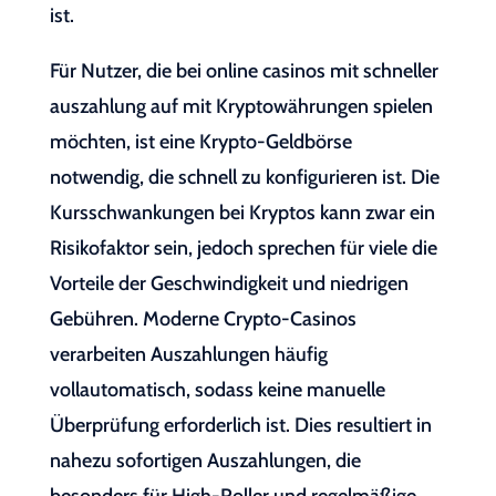
ist.
Für Nutzer, die bei online casinos mit schneller
auszahlung auf mit Kryptowährungen spielen
möchten, ist eine Krypto-Geldbörse
notwendig, die schnell zu konfigurieren ist. Die
Kursschwankungen bei Kryptos kann zwar ein
Risikofaktor sein, jedoch sprechen für viele die
Vorteile der Geschwindigkeit und niedrigen
Gebühren. Moderne Crypto-Casinos
verarbeiten Auszahlungen häufig
vollautomatisch, sodass keine manuelle
Überprüfung erforderlich ist. Dies resultiert in
nahezu sofortigen Auszahlungen, die