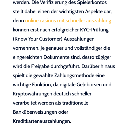
werden. Die Verifizierung des Spielerkontos
stellt dabei einen der wichtigsten Aspekte dar,
denn
online casinos mit schneller auszahlung
können erst nach erfolgreicher KYC-Prüfung
(Know Your Customer) Auszahlungen
vornehmen. Je genauer und vollständiger die
eingereichten Dokumente sind, desto zügiger
wird die Freigabe durchgeführt. Darüber hinaus
spielt die gewählte Zahlungsmethode eine
wichtige Funktion, da digitale Geldbörsen und
Kryptowährungen deutlich schneller
verarbeitet werden als traditionelle
Banküberweisungen oder
Kreditkartenauszahlungen.