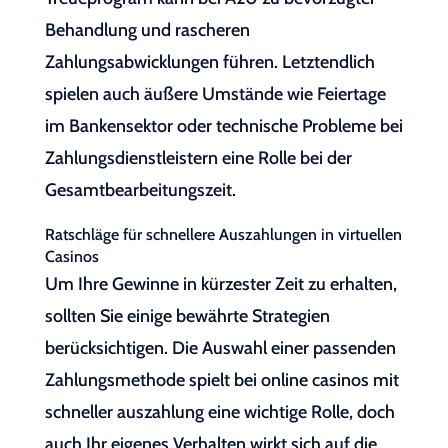
Behandlung und rascheren
Zahlungsabwicklungen führen. Letztendlich
spielen auch äußere Umstände wie Feiertage
im Bankensektor oder technische Probleme bei
Zahlungsdienstleistern eine Rolle bei der
Gesamtbearbeitungszeit.
Ratschläge für schnellere Auszahlungen in virtuellen
Casinos
Um Ihre Gewinne in kürzester Zeit zu erhalten,
sollten Sie einige bewährte Strategien
berücksichtigen. Die Auswahl einer passenden
Zahlungsmethode spielt bei online casinos mit
schneller auszahlung eine wichtige Rolle, doch
auch Ihr eigenes Verhalten wirkt sich auf die