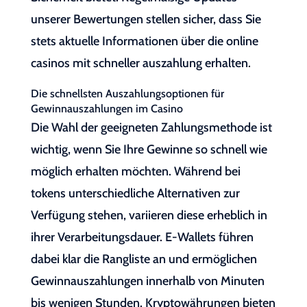
unserer Bewertungen stellen sicher, dass Sie
stets aktuelle Informationen über die online
casinos mit schneller auszahlung erhalten.
Die schnellsten Auszahlungsoptionen für
Gewinnauszahlungen im Casino
Die Wahl der geeigneten Zahlungsmethode ist
wichtig, wenn Sie Ihre Gewinne so schnell wie
möglich erhalten möchten. Während bei
tokens unterschiedliche Alternativen zur
Verfügung stehen, variieren diese erheblich in
ihrer Verarbeitungsdauer. E-Wallets führen
dabei klar die Rangliste an und ermöglichen
Gewinnauszahlungen innerhalb von Minuten
bis wenigen Stunden. Kryptowährungen bieten