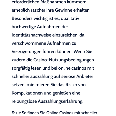
erforderlichen Maßnahmen kümmern,
erheblich rascher ihre Gewinne erhalten.
Besonders wichtig ist es, qualitativ
hochwertige Aufnahmen der
Identitätsnachweise einzureichen, da
verschwommene Aufnahmen zu
Verzögerungen führen können. Wenn Sie
zudem die Casino-Nutzungsbedingungen
sorgfältig lesen und bei online casinos mit
schneller auszahlung auf seriöse Anbieter
setzen, minimieren Sie das Risiko von
Komplikationen und genießen eine
reibungslose Auszahlungserfahrung.
Fazit: So finden Sie Online Casinos mit schneller