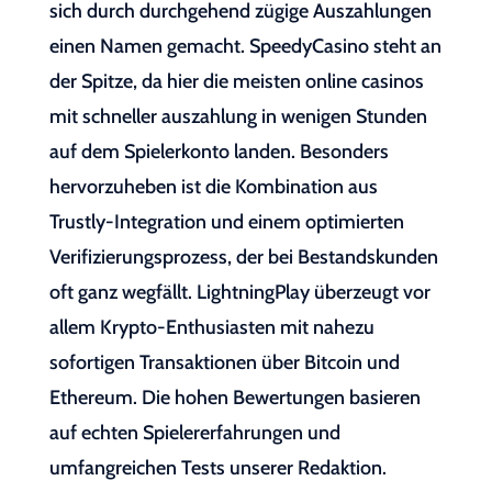
sich durch durchgehend zügige Auszahlungen
einen Namen gemacht. SpeedyCasino steht an
der Spitze, da hier die meisten online casinos
mit schneller auszahlung in wenigen Stunden
auf dem Spielerkonto landen. Besonders
hervorzuheben ist die Kombination aus
Trustly-Integration und einem optimierten
Verifizierungsprozess, der bei Bestandskunden
oft ganz wegfällt. LightningPlay überzeugt vor
allem Krypto-Enthusiasten mit nahezu
sofortigen Transaktionen über Bitcoin und
Ethereum. Die hohen Bewertungen basieren
auf echten Spielererfahrungen und
umfangreichen Tests unserer Redaktion.