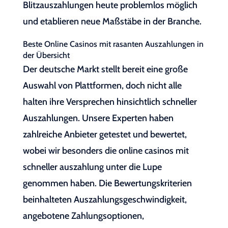
Blitzauszahlungen heute problemlos möglich
und etablieren neue Maßstäbe in der Branche.
Beste Online Casinos mit rasanten Auszahlungen in
der Übersicht
Der deutsche Markt stellt bereit eine große
Auswahl von Plattformen, doch nicht alle
halten ihre Versprechen hinsichtlich schneller
Auszahlungen. Unsere Experten haben
zahlreiche Anbieter getestet und bewertet,
wobei wir besonders die online casinos mit
schneller auszahlung unter die Lupe
genommen haben. Die Bewertungskriterien
beinhalteten Auszahlungsgeschwindigkeit,
angebotene Zahlungsoptionen,