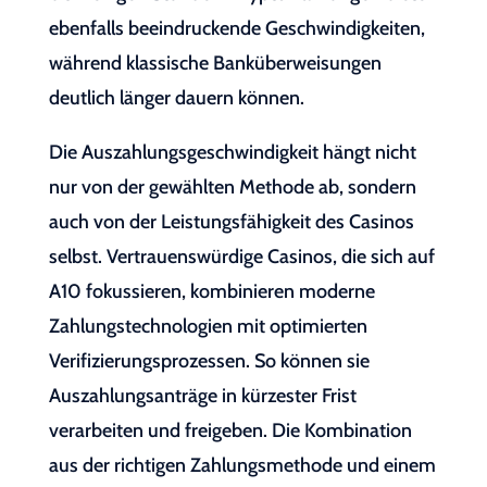
ebenfalls beeindruckende Geschwindigkeiten,
während klassische Banküberweisungen
deutlich länger dauern können.
Die Auszahlungsgeschwindigkeit hängt nicht
nur von der gewählten Methode ab, sondern
auch von der Leistungsfähigkeit des Casinos
selbst. Vertrauenswürdige Casinos, die sich auf
A10 fokussieren, kombinieren moderne
Zahlungstechnologien mit optimierten
Verifizierungsprozessen. So können sie
Auszahlungsanträge in kürzester Frist
verarbeiten und freigeben. Die Kombination
aus der richtigen Zahlungsmethode und einem