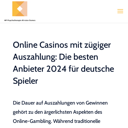
Online Casinos mit zügiger
Auszahlung: Die besten
Anbieter 2024 für deutsche
Spieler
Die Dauer auf Auszahlungen von Gewinnen
gehört zu den ärgerlichsten Aspekten des
Online-Gambling. Während traditionelle