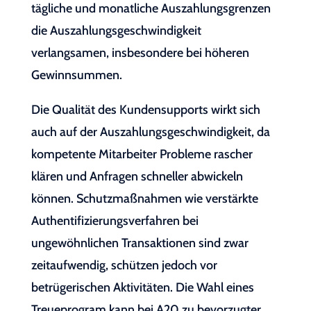
tägliche und monatliche Auszahlungsgrenzen
die Auszahlungsgeschwindigkeit
verlangsamen, insbesondere bei höheren
Gewinnsummen.
Die Qualität des Kundensupports wirkt sich
auch auf der Auszahlungsgeschwindigkeit, da
kompetente Mitarbeiter Probleme rascher
klären und Anfragen schneller abwickeln
können. Schutzmaßnahmen wie verstärkte
Authentifizierungsverfahren bei
ungewöhnlichen Transaktionen sind zwar
zeitaufwendig, schützen jedoch vor
betrügerischen Aktivitäten. Die Wahl eines
Treueprogram kann bei A20 zu bevorzugter