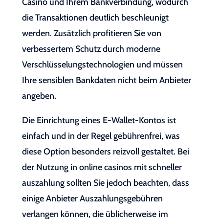
Casino und Ihrem Bankverbindung, wodurch
die Transaktionen deutlich beschleunigt
werden. Zusätzlich profitieren Sie von
verbessertem Schutz durch moderne
Verschlüsselungstechnologien und müssen
Ihre sensiblen Bankdaten nicht beim Anbieter
angeben.
Die Einrichtung eines E-Wallet-Kontos ist
einfach und in der Regel gebührenfrei, was
diese Option besonders reizvoll gestaltet. Bei
der Nutzung in online casinos mit schneller
auszahlung sollten Sie jedoch beachten, dass
einige Anbieter Auszahlungsgebühren
verlangen können, die üblicherweise im