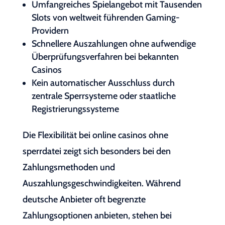
Umfangreiches Spielangebot mit Tausenden
Slots von weltweit führenden Gaming-
Providern
Schnellere Auszahlungen ohne aufwendige
Überprüfungsverfahren bei bekannten
Casinos
Kein automatischer Ausschluss durch
zentrale Sperrsysteme oder staatliche
Registrierungssysteme
Die Flexibilität bei online casinos ohne
sperrdatei zeigt sich besonders bei den
Zahlungsmethoden und
Auszahlungsgeschwindigkeiten. Während
deutsche Anbieter oft begrenzte
Zahlungsoptionen anbieten, stehen bei