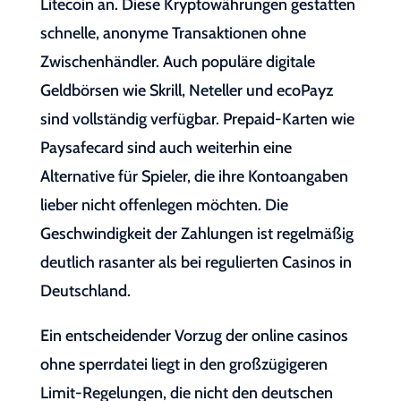
Litecoin an. Diese Kryptowährungen gestatten
schnelle, anonyme Transaktionen ohne
Zwischenhändler. Auch populäre digitale
Geldbörsen wie Skrill, Neteller und ecoPayz
sind vollständig verfügbar. Prepaid-Karten wie
Paysafecard sind auch weiterhin eine
Alternative für Spieler, die ihre Kontoangaben
lieber nicht offenlegen möchten. Die
Geschwindigkeit der Zahlungen ist regelmäßig
deutlich rasanter als bei regulierten Casinos in
Deutschland.
Ein entscheidender Vorzug der online casinos
ohne sperrdatei liegt in den großzügigeren
Limit-Regelungen, die nicht den deutschen