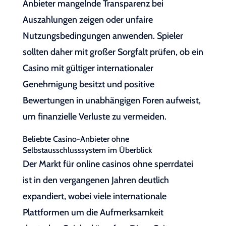
Anbieter mangelnde Transparenz bei
Auszahlungen zeigen oder unfaire
Nutzungsbedingungen anwenden. Spieler
sollten daher mit großer Sorgfalt prüfen, ob ein
Casino mit gültiger internationaler
Genehmigung besitzt und positive
Bewertungen in unabhängigen Foren aufweist,
um finanzielle Verluste zu vermeiden.
Beliebte Casino-Anbieter ohne
Selbstausschlusssystem im Überblick
Der Markt für online casinos ohne sperrdatei
ist in den vergangenen Jahren deutlich
expandiert, wobei viele internationale
Plattformen um die Aufmerksamkeit