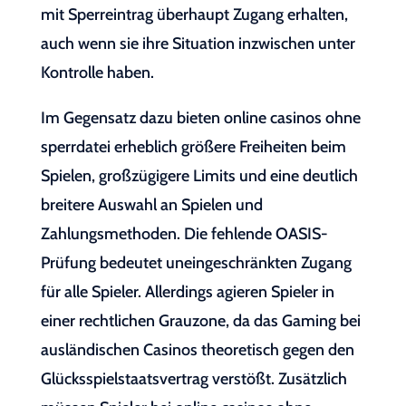
mit Sperreintrag überhaupt Zugang erhalten,
auch wenn sie ihre Situation inzwischen unter
Kontrolle haben.
Im Gegensatz dazu bieten online casinos ohne
sperrdatei erheblich größere Freiheiten beim
Spielen, großzügigere Limits und eine deutlich
breitere Auswahl an Spielen und
Zahlungsmethoden. Die fehlende OASIS-
Prüfung bedeutet uneingeschränkten Zugang
für alle Spieler. Allerdings agieren Spieler in
einer rechtlichen Grauzone, da das Gaming bei
ausländischen Casinos theoretisch gegen den
Glücksspielstaatsvertrag verstößt. Zusätzlich