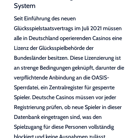
System
Seit Einführung des neuen
Glücksspielstaatsvertrags im Juli 2021 müssen
alle in Deutschland operierenden Casinos eine
Lizenz der Glücksspielbehörde der
Bundesländer besitzen. Diese Lizenzierung ist
an strenge Bedingungen geknüpft, darunter die
verpflichtende Anbindung an die OASIS-
Sperrdatei, ein Zentralregister für gesperrte
Spieler. Deutsche Casinos müssen vor jeder
Registrierung prüfen, ob neue Spieler in dieser
Datenbank eingetragen sind, was den
Spielzugang für diese Personen vollständig
blockiert und keine Ausnahmen zulässt.