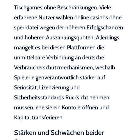
Tischgames ohne Beschränkungen. Viele
erfahrene Nutzer wählen online casinos ohne
sperrdatei wegen der höheren Erfolgschancen
und höheren Auszahlungsquoten. Allerdings
mangelt es bei diesen Plattformen die
unmittelbare Verbindung an deutsche
Verbraucherschutzmechanismen, weshalb
Spieler eigenverantwortlich stärker auf
Seriosität, Lizenzierung und
Sicherheitsstandards Rücksicht nehmen
müssen, ehe sie ein Konto eröffnen und
Kapital transferieren.
Stärken und Schwächen beider