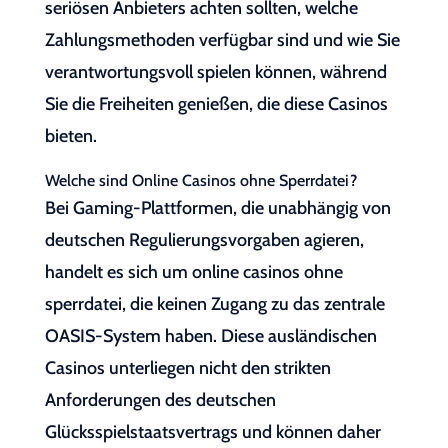
seriösen Anbieters achten sollten, welche
Zahlungsmethoden verfügbar sind und wie Sie
verantwortungsvoll spielen können, während
Sie die Freiheiten genießen, die diese Casinos
bieten.
Welche sind Online Casinos ohne Sperrdatei?
Bei Gaming-Plattformen, die unabhängig von
deutschen Regulierungsvorgaben agieren,
handelt es sich um online casinos ohne
sperrdatei, die keinen Zugang zu das zentrale
OASIS-System haben. Diese ausländischen
Casinos unterliegen nicht den strikten
Anforderungen des deutschen
Glücksspielstaatsvertrags und können daher