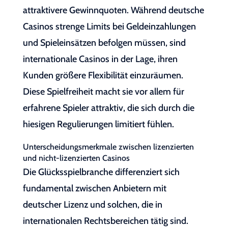
attraktivere Gewinnquoten. Während deutsche
Casinos strenge Limits bei Geldeinzahlungen
und Spieleinsätzen befolgen müssen, sind
internationale Casinos in der Lage, ihren
Kunden größere Flexibilität einzuräumen.
Diese Spielfreiheit macht sie vor allem für
erfahrene Spieler attraktiv, die sich durch die
hiesigen Regulierungen limitiert fühlen.
Unterscheidungsmerkmale zwischen lizenzierten
und nicht-lizenzierten Casinos
Die Glücksspielbranche differenziert sich
fundamental zwischen Anbietern mit
deutscher Lizenz und solchen, die in
internationalen Rechtsbereichen tätig sind.