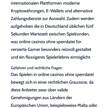
internationalen Plattformen moderne
Kryptowährungen, E-Wallets und alternative
Zahlungsdienste zur Auswahl. Zudem werden
aufgehoben die in Deutschland üblichen fünf
Sekunden Wartezeit zwischen Spielrunden,
was online casinos ohne sperrdatei für
versierte Gamer besonders reizvoll gestaltet
und ein flüssigeres Spielerlebnis ermöglicht.
Gefahren und rechtliche Fragen
Das Spielen in online casinos ohne sperrdatei
bewegt sich in einer rechtlichen Grauzone, da
diese Anbieter zwar über valide
Genehmigungen aus Ländern der
Europäischen Union, beispielsweise Malta oder