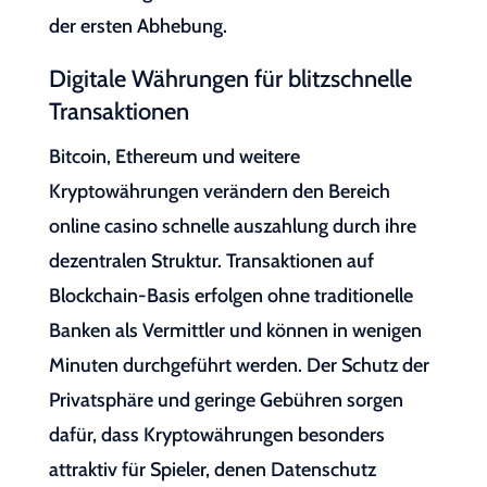
der ersten Abhebung.
Digitale Währungen für blitzschnelle
Transaktionen
Bitcoin, Ethereum und weitere
Kryptowährungen verändern den Bereich
online casino schnelle auszahlung durch ihre
dezentralen Struktur. Transaktionen auf
Blockchain-Basis erfolgen ohne traditionelle
Banken als Vermittler und können in wenigen
Minuten durchgeführt werden. Der Schutz der
Privatsphäre und geringe Gebühren sorgen
dafür, dass Kryptowährungen besonders
attraktiv für Spieler, denen Datenschutz