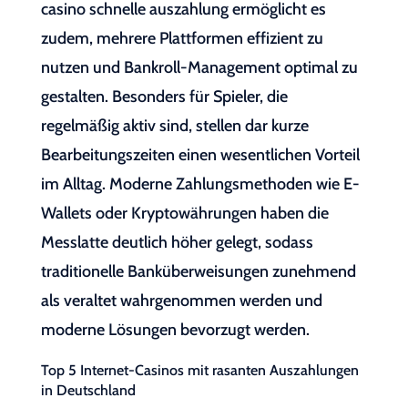
casino schnelle auszahlung ermöglicht es
zudem, mehrere Plattformen effizient zu
nutzen und Bankroll-Management optimal zu
gestalten. Besonders für Spieler, die
regelmäßig aktiv sind, stellen dar kurze
Bearbeitungszeiten einen wesentlichen Vorteil
im Alltag. Moderne Zahlungsmethoden wie E-
Wallets oder Kryptowährungen haben die
Messlatte deutlich höher gelegt, sodass
traditionelle Banküberweisungen zunehmend
als veraltet wahrgenommen werden und
moderne Lösungen bevorzugt werden.
Top 5 Internet-Casinos mit rasanten Auszahlungen
in Deutschland