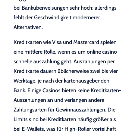
bei Banküberweisungen sehr hoch; allerdings
fehlt der Geschwindigkeit modernerer
Alternativen.
Kreditkarten wie Visa und Mastercard spielen
eine mittlere Rolle, wenn es um online casino
schnelle auszahlung geht. Auszahlungen per
Kreditkarte dauern üblicherweise zwei bis vier
Werktage, je nach der kartenausgebenden
Bank. Einige Casinos bieten keine Kreditkarten-
Auszahlungen an und verlangen andere
Zahlungsarten für Gewinnauszahlungen. Die
Limits sind bei Kreditkarten häufig größer als
bei E-Wallets, was für High-Roller vorteilhaft