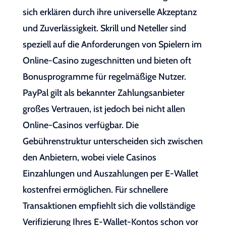
sich erklären durch ihre universelle Akzeptanz
und Zuverlässigkeit. Skrill und Neteller sind
speziell auf die Anforderungen von Spielern im
Online-Casino zugeschnitten und bieten oft
Bonusprogramme für regelmäßige Nutzer.
PayPal gilt als bekannter Zahlungsanbieter
großes Vertrauen, ist jedoch bei nicht allen
Online-Casinos verfügbar. Die
Gebührenstruktur unterscheiden sich zwischen
den Anbietern, wobei viele Casinos
Einzahlungen und Auszahlungen per E-Wallet
kostenfrei ermöglichen. Für schnellere
Transaktionen empfiehlt sich die vollständige
Verifizierung Ihres E-Wallet-Kontos schon vor