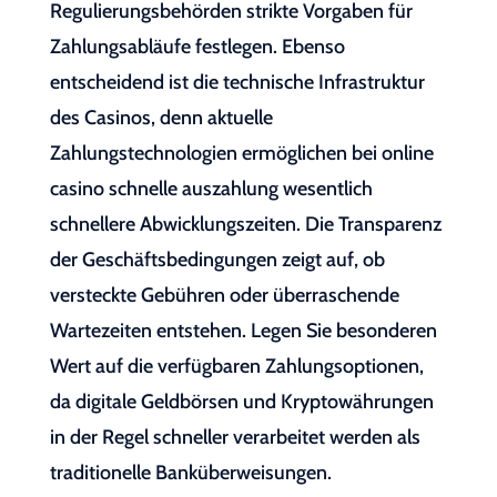
Regulierungsbehörden strikte Vorgaben für
Zahlungsabläufe festlegen. Ebenso
entscheidend ist die technische Infrastruktur
des Casinos, denn aktuelle
Zahlungstechnologien ermöglichen bei online
casino schnelle auszahlung wesentlich
schnellere Abwicklungszeiten. Die Transparenz
der Geschäftsbedingungen zeigt auf, ob
versteckte Gebühren oder überraschende
Wartezeiten entstehen. Legen Sie besonderen
Wert auf die verfügbaren Zahlungsoptionen,
da digitale Geldbörsen und Kryptowährungen
in der Regel schneller verarbeitet werden als
traditionelle Banküberweisungen.