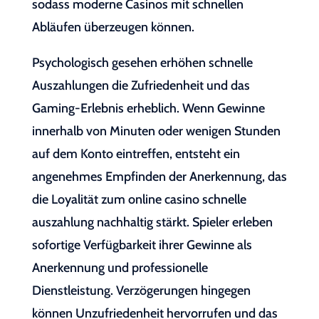
sodass moderne Casinos mit schnellen
Abläufen überzeugen können.
Psychologisch gesehen erhöhen schnelle
Auszahlungen die Zufriedenheit und das
Gaming-Erlebnis erheblich. Wenn Gewinne
innerhalb von Minuten oder wenigen Stunden
auf dem Konto eintreffen, entsteht ein
angenehmes Empfinden der Anerkennung, das
die Loyalität zum online casino schnelle
auszahlung nachhaltig stärkt. Spieler erleben
sofortige Verfügbarkeit ihrer Gewinne als
Anerkennung und professionelle
Dienstleistung. Verzögerungen hingegen
können Unzufriedenheit hervorrufen und das