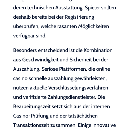
deren technischen Ausstattung. Spieler sollten
deshalb bereits bei der Registrierung
überprüfen, welche rasanten Möglichkeiten
verfügbar sind.
Besonders entscheidend ist die Kombination
aus Geschwindigkeit und Sicherheit bei der
Auszahlung. Seriöse Plattformen, die online
casino schnelle auszahlung gewährleisten,
nutzen aktuelle Verschlüsselungsverfahren
und verifizierte Zahlungsdienstleister. Die
Bearbeitungszeit setzt sich aus der internen
Casino-Prüfung und der tatsächlichen
Transaktionszeit zusammen. Einige innovative