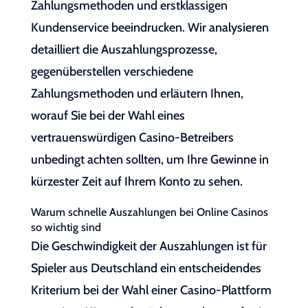
Zahlungsmethoden und erstklassigen
Kundenservice beeindrucken. Wir analysieren
detailliert die Auszahlungsprozesse,
gegenüberstellen verschiedene
Zahlungsmethoden und erläutern Ihnen,
worauf Sie bei der Wahl eines
vertrauenswürdigen Casino-Betreibers
unbedingt achten sollten, um Ihre Gewinne in
kürzester Zeit auf Ihrem Konto zu sehen.
Warum schnelle Auszahlungen bei Online Casinos
so wichtig sind
Die Geschwindigkeit der Auszahlungen ist für
Spieler aus Deutschland ein entscheidendes
Kriterium bei der Wahl einer Casino-Plattform