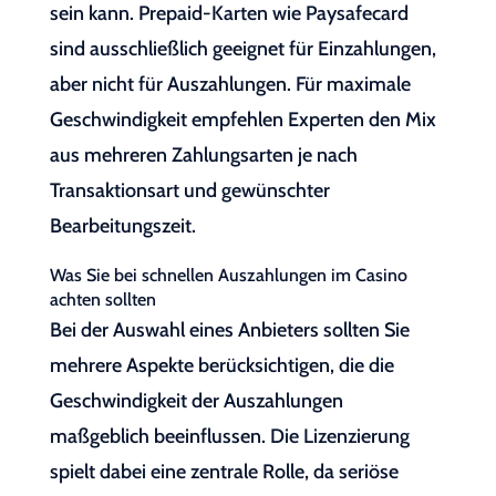
sein kann. Prepaid-Karten wie Paysafecard
sind ausschließlich geeignet für Einzahlungen,
aber nicht für Auszahlungen. Für maximale
Geschwindigkeit empfehlen Experten den Mix
aus mehreren Zahlungsarten je nach
Transaktionsart und gewünschter
Bearbeitungszeit.
Was Sie bei schnellen Auszahlungen im Casino
achten sollten
Bei der Auswahl eines Anbieters sollten Sie
mehrere Aspekte berücksichtigen, die die
Geschwindigkeit der Auszahlungen
maßgeblich beeinflussen. Die Lizenzierung
spielt dabei eine zentrale Rolle, da seriöse