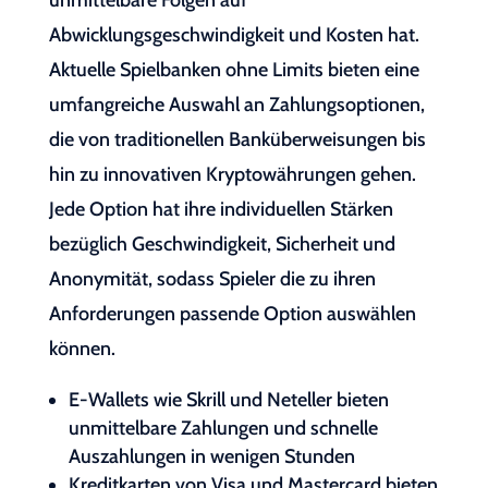
unmittelbare Folgen auf
Abwicklungsgeschwindigkeit und Kosten hat.
Aktuelle Spielbanken ohne Limits bieten eine
umfangreiche Auswahl an Zahlungsoptionen,
die von traditionellen Banküberweisungen bis
hin zu innovativen Kryptowährungen gehen.
Jede Option hat ihre individuellen Stärken
bezüglich Geschwindigkeit, Sicherheit und
Anonymität, sodass Spieler die zu ihren
Anforderungen passende Option auswählen
können.
E-Wallets wie Skrill und Neteller bieten
unmittelbare Zahlungen und schnelle
Auszahlungen in wenigen Stunden
Kreditkarten von Visa und Mastercard bieten