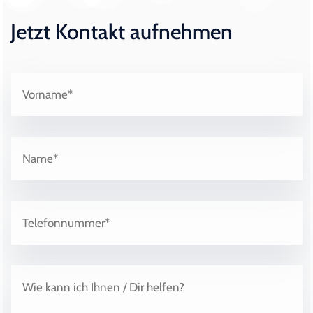
Jetzt Kontakt aufnehmen