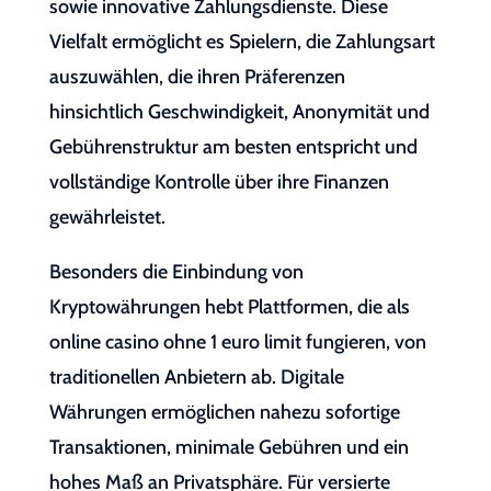
sowie innovative Zahlungsdienste. Diese
Vielfalt ermöglicht es Spielern, die Zahlungsart
auszuwählen, die ihren Präferenzen
hinsichtlich Geschwindigkeit, Anonymität und
Gebührenstruktur am besten entspricht und
vollständige Kontrolle über ihre Finanzen
gewährleistet.
Besonders die Einbindung von
Kryptowährungen hebt Plattformen, die als
online casino ohne 1 euro limit fungieren, von
traditionellen Anbietern ab. Digitale
Währungen ermöglichen nahezu sofortige
Transaktionen, minimale Gebühren und ein
hohes Maß an Privatsphäre. Für versierte