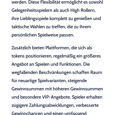
werden. Diese Flexibilität ermöglicht es sowohl
Gelegenheitsspielern als auch High Rollern,
ihre Lieblingsspiele komplett zu genießen und
taktische Wahlen zu treffen, die zu ihrem
persönlichen Spielweise passen.
Zusätzlich bieten Plattformen, die sich als
tokens positionieren, regelmäßig ein größeres
Angebot an Spielen und Funktionen. Die
wegfallenden Beschränkungen schaffen Raum
für neuartige Spielvarianten, steigende
Gewinnsummen mit höheren Gewinnsummen
und besondere VIP-Angebote. Spieler erhalten
zügigere Zahlungsabwicklungen, verbesserte
Gewinnchancen und einen umfassend