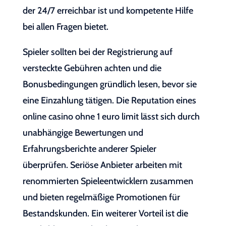
der 24/7 erreichbar ist und kompetente Hilfe
bei allen Fragen bietet.
Spieler sollten bei der Registrierung auf
versteckte Gebühren achten und die
Bonusbedingungen gründlich lesen, bevor sie
eine Einzahlung tätigen. Die Reputation eines
online casino ohne 1 euro limit lässt sich durch
unabhängige Bewertungen und
Erfahrungsberichte anderer Spieler
überprüfen. Seriöse Anbieter arbeiten mit
renommierten Spieleentwicklern zusammen
und bieten regelmäßige Promotionen für
Bestandskunden. Ein weiterer Vorteil ist die