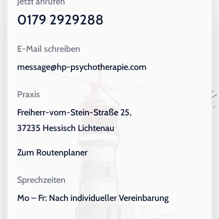
Jetzt anrufen
0179 2929288
E-Mail schreiben
message@hp-psychotherapie.com
Praxis
Freiherr-vom-Stein-Straße 25,
37235 Hessisch Lichtenau
Zum Routenplaner
Sprechzeiten
Mo – Fr: Nach individueller Vereinbarung