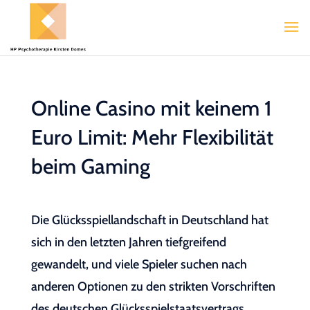
Online Casino mit keinem 1
Euro Limit: Mehr Flexibilität
beim Gaming
Die Glücksspiellandschaft in Deutschland hat
sich in den letzten Jahren tiefgreifend
gewandelt, und viele Spieler suchen nach
anderen Optionen zu den strikten Vorschriften
des deutschen Glücksspielstaatsvertrags.