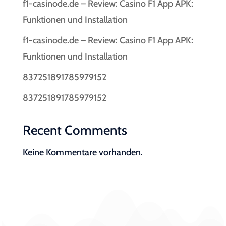
f1-casinode.de – Review: Casino F1 App APK:
Funktionen und Installation
f1-casinode.de – Review: Casino F1 App APK:
Funktionen und Installation
837251891785979152
837251891785979152
Recent Comments
Keine Kommentare vorhanden.