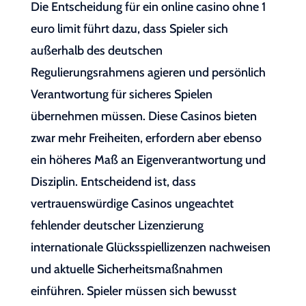
Die Entscheidung für ein online casino ohne 1
euro limit führt dazu, dass Spieler sich
außerhalb des deutschen
Regulierungsrahmens agieren und persönlich
Verantwortung für sicheres Spielen
übernehmen müssen. Diese Casinos bieten
zwar mehr Freiheiten, erfordern aber ebenso
ein höheres Maß an Eigenverantwortung und
Disziplin. Entscheidend ist, dass
vertrauenswürdige Casinos ungeachtet
fehlender deutscher Lizenzierung
internationale Glücksspiellizenzen nachweisen
und aktuelle Sicherheitsmaßnahmen
einführen. Spieler müssen sich bewusst