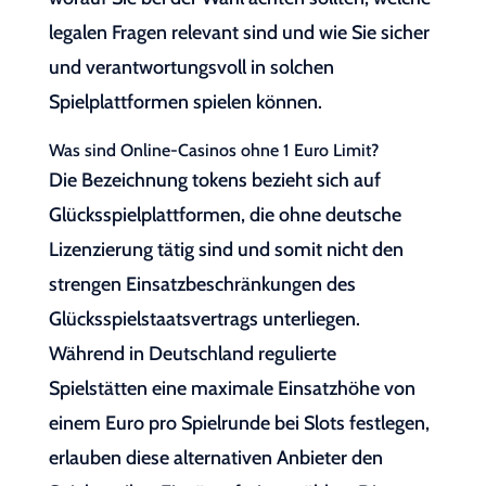
legalen Fragen relevant sind und wie Sie sicher
und verantwortungsvoll in solchen
Spielplattformen spielen können.
Was sind Online-Casinos ohne 1 Euro Limit?
Die Bezeichnung tokens bezieht sich auf
Glücksspielplattformen, die ohne deutsche
Lizenzierung tätig sind und somit nicht den
strengen Einsatzbeschränkungen des
Glücksspielstaatsvertrags unterliegen.
Während in Deutschland regulierte
Spielstätten eine maximale Einsatzhöhe von
einem Euro pro Spielrunde bei Slots festlegen,
erlauben diese alternativen Anbieter den