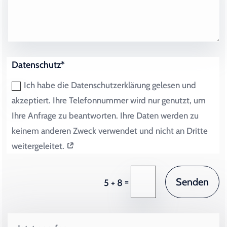
Datenschutz*
Ich habe die Datenschutzerklärung gelesen und
akzeptiert. Ihre Telefonnummer wird nur genutzt, um
Ihre Anfrage zu beantworten. Ihre Daten werden zu
keinem anderen Zweck verwendet und nicht an Dritte
weitergeleitet.
Senden
=
5 + 8