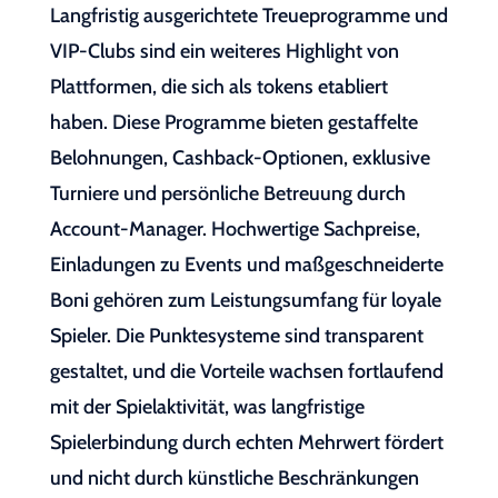
Langfristig ausgerichtete Treueprogramme und
VIP-Clubs sind ein weiteres Highlight von
Plattformen, die sich als tokens etabliert
haben. Diese Programme bieten gestaffelte
Belohnungen, Cashback-Optionen, exklusive
Turniere und persönliche Betreuung durch
Account-Manager. Hochwertige Sachpreise,
Einladungen zu Events und maßgeschneiderte
Boni gehören zum Leistungsumfang für loyale
Spieler. Die Punktesysteme sind transparent
gestaltet, und die Vorteile wachsen fortlaufend
mit der Spielaktivität, was langfristige
Spielerbindung durch echten Mehrwert fördert
und nicht durch künstliche Beschränkungen