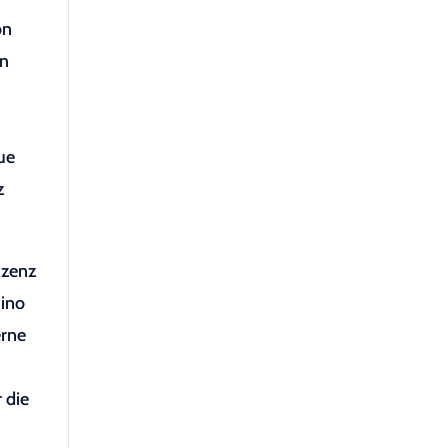
on
en
eue
z
izenz
sino
erne
 die