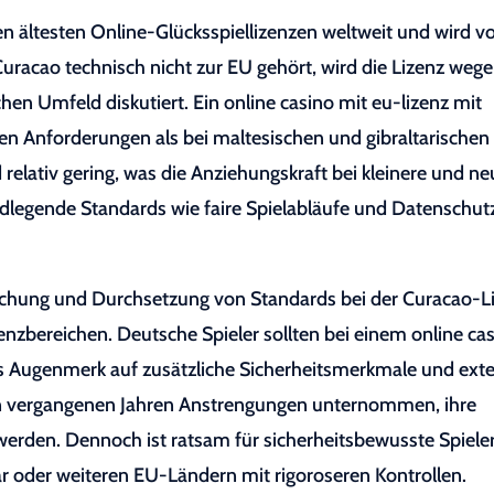
n ältesten Online-Glücksspiellizenzen weltweit und wird v
uracao technisch nicht zur EU gehört, wird die Lizenz weg
hen Umfeld diskutiert. Ein online casino mit eu-lizenz mit
en Anforderungen als bei maltesischen und gibraltarischen
 relativ gering, was die Anziehungskraft bei kleinere und n
dlegende Standards wie faire Spielabläufe und Datenschut
wachung und Durchsetzung von Standards bei der Curacao-L
izenzbereichen. Deutsche Spieler sollten bei einem online ca
s Augenmerk auf zusätzliche Sicherheitsmerkmale und ext
den vergangenen Jahren Anstrengungen unternommen, ihre
erden. Dennoch ist ratsam für sicherheitsbewusste Spieler
ar oder weiteren EU-Ländern mit rigoroseren Kontrollen.