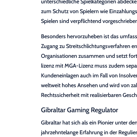
unterschiedliche Spielkategorien abdeck
zum Schutz von Spielern wie Einzahlungs
Spielen sind verpflichtend vorgeschriebe
Besonders hervorzuheben ist das umfa
Zugang zu Streitschlichtungsverfahren er
Organisationen zusammen und setzt fortsc
lizenz mit MGA-Lizenz muss zudem separ
Kundeneinlagen auch im Fall von Insolve
weltweit hohes Ansehen und wird von zahl
Rechtssicherheit mit realisierbaren Ges
Gibraltar Gaming Regulator
Gibraltar hat sich als ein Pionier unter 
jahrzehntelange Erfahrung in der Reguli