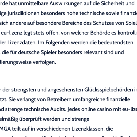
örde hat unmittelbare Auswirkungen auf die Sicherheit und
ige Jurisdiktionen besonders hohe technische sowie finanzi
sich andere auf besondere Bereiche des Schutzes von Spiel
eu-lizenz legt stets offen, von welcher Behörde es kontrolli
e der Lizenzdaten. Im Folgenden werden die bedeutendsten
, die für deutsche Spieler besonders relevant sind und
lierungsweise verfolgen.
er der strengsten und angesehensten Glücksspielbehörden i
t. Sie verlangt von Betreibern umfangreiche finanzielle
d strenge technische Audits. Jedes online casino mit eu-liz
gelmäßig überprüft werden und strenge
MGA teilt auf in verschiedenen Lizenzklassen, die