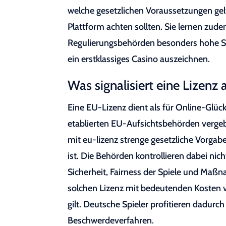
welche gesetzlichen Voraussetzungen gel
Plattform achten sollten. Sie lernen zude
Regulierungsbehörden besonders hohe S
ein erstklassiges Casino auszeichnen.
Was signalisiert eine Lizenz
Eine EU-Lizenz dient als für Online-Glück
etablierten EU-Aufsichtsbehörden vergebe
mit eu-lizenz strenge gesetzliche Vorgab
ist. Die Behörden kontrollieren dabei nic
Sicherheit, Fairness der Spiele und Maßna
solchen Lizenz mit bedeutenden Kosten ver
gilt. Deutsche Spieler profitieren dadur
Beschwerdeverfahren.