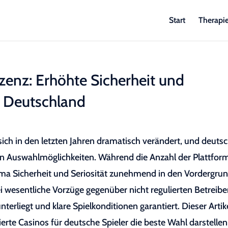
Start
Therapi
zenz: Erhöhte Sicherheit und
s Deutschland
ich in den letzten Jahren dramatisch verändert, und deuts
 von Auswahlmöglichkeiten. Während die Anzahl der Plattfor
ma Sicherheit und Seriosität zunehmend in den Vordergrun
bei wesentliche Vorzüge gegenüber nicht regulierten Betreibe
terliegt und klare Spielkonditionen garantiert. Dieser Artik
erte Casinos für deutsche Spieler die beste Wahl darstellen