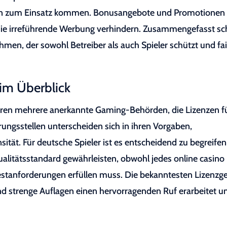
hren zum Einsatz kommen. Bonusangebote und Promotionen
, die irreführende Werbung verhindern. Zusammengefasst sc
hmen, der sowohl Betreiber als auch Spieler schützt und fa
im Überblick
ieren mehrere anerkannte Gaming-Behörden, die Lizenzen f
rungsstellen unterscheiden sich in ihren Vorgaben,
ität. Für deutsche Spieler ist es entscheidend zu begreifen
alitätsstandard gewährleisten, obwohl jedes online casino
estanforderungen erfüllen muss. Die bekanntesten Lizenzg
nd strenge Auflagen einen hervorragenden Ruf erarbeitet u