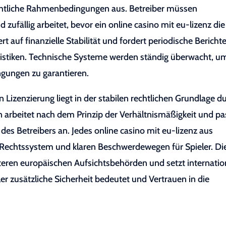
echtliche Rahmenbedingungen aus. Betreiber müssen
 zufällig arbeitet, bevor ein online casino mit eu-lizenz die
t auf finanzielle Stabilität und fordert periodische Bericht
atistiken. Technische Systeme werden ständig überwacht, u
ngungen zu garantieren.
en Lizenzierung liegt in der stabilen rechtlichen Grundlage d
arbeitet nach dem Prinzip der Verhältnismäßigkeit und pa
des Betreibers an. Jedes online casino mit eu-lizenz aus
en Rechtssystem und klaren Beschwerdewegen für Spieler. Di
eren europäischen Aufsichtsbehörden und setzt internatio
er zusätzliche Sicherheit bedeutet und Vertrauen in die