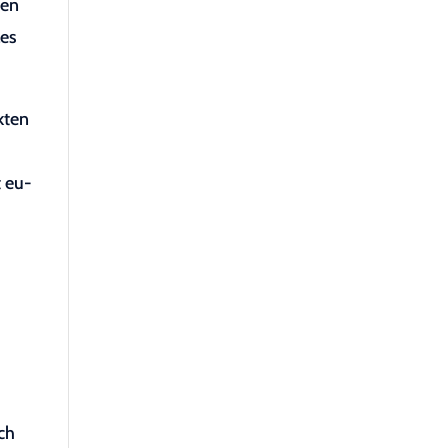
men
les
kten
t eu-
ch