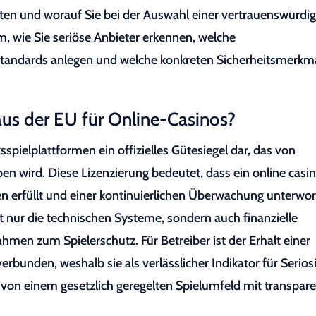
ten und worauf Sie bei der Auswahl einer vertrauenswürdi
m, wie Sie seriöse Anbieter erkennen, welche
tandards anlegen und welche konkreten Sicherheitsmerkm
 aus der EU für Online-Casinos?
sspielplattformen ein offizielles Gütesiegel dar, das von
n wird. Diese Lizenzierung bedeutet, dass ein online casi
en erfüllt und einer kontinuierlichen Überwachung unterwo
ht nur die technischen Systeme, sondern auch finanzielle
hmen zum Spielerschutz. Für Betreiber ist der Erhalt einer
bunden, weshalb sie als verlässlicher Indikator für Seriosi
ch von einem gesetzlich geregelten Spielumfeld mit transpar