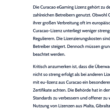
Die Curacao eGaming Lizenz gehört zu de
zahlreichen Betreibern genutzt. Obwohl C
ihrer großen Verbreitung oft im europäisc
Curacao-Lizenz unterliegt weniger streng
Regulierern. Die Lizenzierungskosten sind
Betreiber steigert. Dennoch müssen grun
beachtet werden.
Kritisch anzumerken ist, dass die Über
nicht so streng erfolgt als bei anderen L
mit eu-lizenz aus Curacao ein besondere
Zertifikate achten. Die Behörde hat in 
Standards zu verbessern und offener zu w
Nutzung von Lizenzen aus Malta, Gibralt