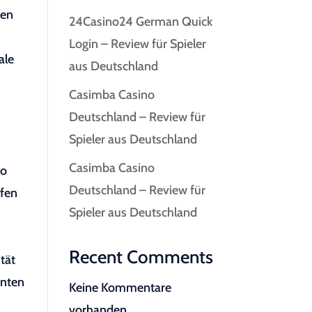
gen
24Casino24 German Quick
Login – Review für Spieler
ale
aus Deutschland
Casimba Casino
Deutschland – Review für
Spieler aus Deutschland
Casimba Casino
no
Deutschland – Review für
rfen
Spieler aus Deutschland
Recent Comments
tät
enten
Keine Kommentare
vorhanden.