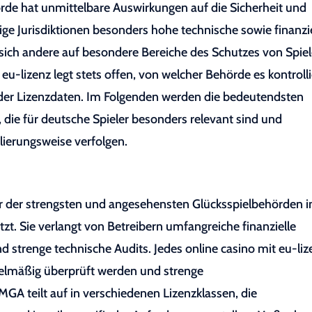
örde hat unmittelbare Auswirkungen auf die Sicherheit und
ige Jurisdiktionen besonders hohe technische sowie finanzi
sich andere auf besondere Bereiche des Schutzes von Spiel
eu-lizenz legt stets offen, von welcher Behörde es kontrolli
e der Lizenzdaten. Im Folgenden werden die bedeutendsten
, die für deutsche Spieler besonders relevant sind und
lierungsweise verfolgen.
er der strengsten und angesehensten Glücksspielbehörden i
t. Sie verlangt von Betreibern umfangreiche finanzielle
d strenge technische Audits. Jedes online casino mit eu-liz
gelmäßig überprüft werden und strenge
MGA teilt auf in verschiedenen Lizenzklassen, die