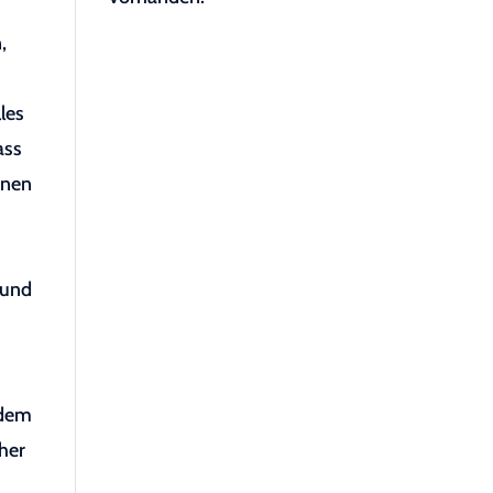
,
les
ass
enen
 und
n
rdem
cher