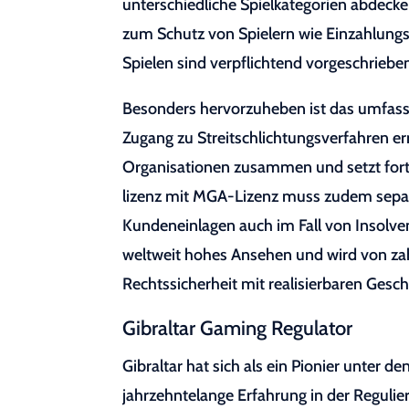
unterschiedliche Spielkategorien abdeck
zum Schutz von Spielern wie Einzahlungs
Spielen sind verpflichtend vorgeschriebe
Besonders hervorzuheben ist das umfa
Zugang zu Streitschlichtungsverfahren er
Organisationen zusammen und setzt fortsc
lizenz mit MGA-Lizenz muss zudem separ
Kundeneinlagen auch im Fall von Insolve
weltweit hohes Ansehen und wird von zahl
Rechtssicherheit mit realisierbaren Ges
Gibraltar Gaming Regulator
Gibraltar hat sich als ein Pionier unter 
jahrzehntelange Erfahrung in der Reguli