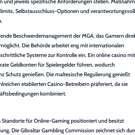
en und jeweils spezifische Anforderungen stellen. Maßnah
limits, Selbstausschluss-Optionen und verantwortungsvol
n.
ssende Beschwerdemanagement der MGA, das Gamern dire
möglicht. Die Behörde arbeitet eng mit internationalen
hrittliche Systeme zur Kontrolle ein. Ein online casino mi
ate Geldkonten für Spielergelder führen, wodurch
nz Schutz genießen. Die maltesische Regulierung genießt
reichen etablierten Casino-Betreibern präferiert, da sie
chäftsbedingungen kombiniert.
den Standorte für Online-Gaming positioniert und besitzt
erung. Die Gibraltar Gambling Commission zeichnet sich dur