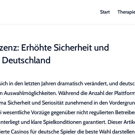
Start
Therapi
zenz: Erhöhte Sicherheit und
s Deutschland
ich in den letzten Jahren dramatisch verändert, und deuts
 von Auswahlmöglichkeiten. Während die Anzahl der Plattfor
ma Sicherheit und Seriosität zunehmend in den Vordergrun
bei wesentliche Vorzüge gegenüber nicht regulierten Betreibe
terliegt und klare Spielkonditionen garantiert. Dieser Artik
erte Casinos für deutsche Spieler die beste Wahl darstellen