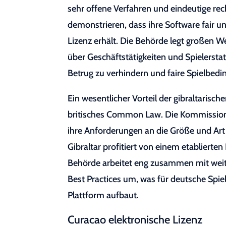
sehr offene Verfahren und eindeutige r
demonstrieren, dass ihre Software fair und
Lizenz erhält. Die Behörde legt großen Wer
über Geschäftstätigkeiten und Spielerst
Betrug zu verhindern und faire Spielbedi
Ein wesentlicher Vorteil der gibraltarisch
britisches Common Law. Die Kommission 
ihre Anforderungen an die Größe und Art 
Gibraltar profitiert von einem etabliert
Behörde arbeitet eng zusammen mit weit
Best Practices um, was für deutsche Spiel
Plattform aufbaut.
Curacao elektronische Lizenz