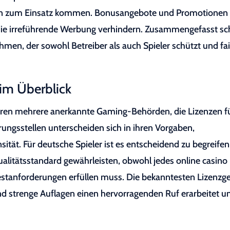
hren zum Einsatz kommen. Bonusangebote und Promotionen
, die irreführende Werbung verhindern. Zusammengefasst sc
hmen, der sowohl Betreiber als auch Spieler schützt und fa
im Überblick
ieren mehrere anerkannte Gaming-Behörden, die Lizenzen f
rungsstellen unterscheiden sich in ihren Vorgaben,
ität. Für deutsche Spieler ist es entscheidend zu begreifen
alitätsstandard gewährleisten, obwohl jedes online casino
estanforderungen erfüllen muss. Die bekanntesten Lizenzg
nd strenge Auflagen einen hervorragenden Ruf erarbeitet u