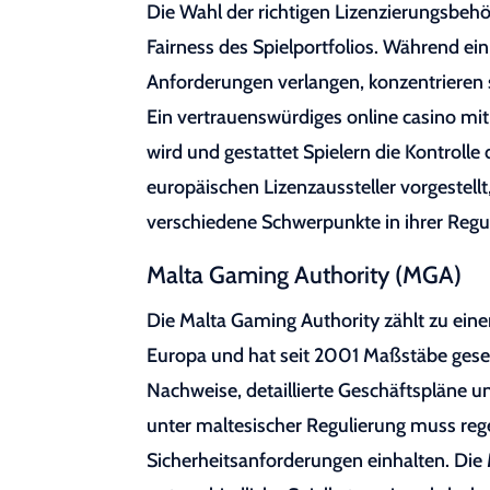
Die Wahl der richtigen Lizenzierungsbeh
Fairness des Spielportfolios. Während ein
Anforderungen verlangen, konzentrieren 
Ein vertrauenswürdiges online casino mit 
wird und gestattet Spielern die Kontroll
europäischen Lizenzaussteller vorgestellt
verschiedene Schwerpunkte in ihrer Regu
Malta Gaming Authority (MGA)
Die Malta Gaming Authority zählt zu ein
Europa und hat seit 2001 Maßstäbe gesetz
Nachweise, detaillierte Geschäftspläne un
unter maltesischer Regulierung muss re
Sicherheitsanforderungen einhalten. Die 