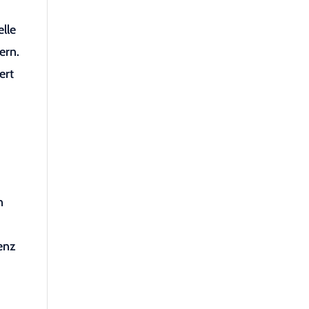
elle
ern.
ert
n
enz