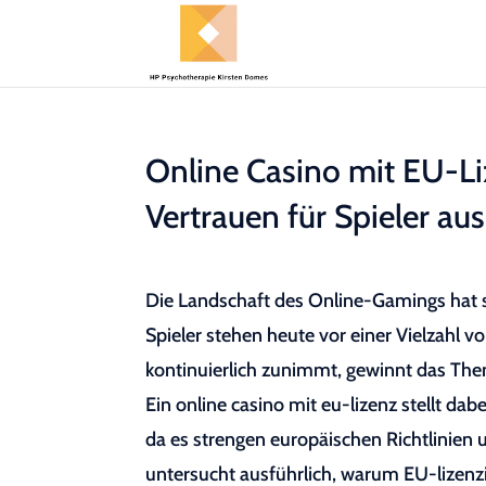
Online Casino mit EU-Li
Vertrauen für Spieler au
Die Landschaft des Online-Gamings hat s
Spieler stehen heute vor einer Vielzahl
kontinuierlich zunimmt, gewinnt das The
Ein online casino mit eu-lizenz stellt da
da es strengen europäischen Richtlinien un
untersucht ausführlich, warum EU-lizenzi