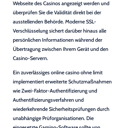
Webseite des Casinos angezeigt werden und
überprüfen Sie die Validität direkt bei der
ausstellenden Behörde. Moderne SSL-
Verschlüsselung sichert darüber hinaus alle
persönlichen Informationen während der
Übertragung zwischen Ihrem Gerät und den
Casino-Servern.
Ein zuverlässiges online casino ohne limit
implementiert erweiterte Schutzmaßnahmen
wie Zwei-Faktor-Authentifizierung und
Authentifizierungsverfahren und
wiederkehrende Sicherheitsprüfungen durch
unabhängige Prüforganisationen. Die
eingesetzte Gaming-Software sollte von