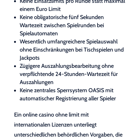
Keine Einsatzlimits pro Runde statt maximal
einem Euro Limit
Keine obligatorische fünf Sekunden
Wartezeit zwischen Spielrunden bei
Spielautomaten
Wesentlich umfangreichere Spielauswahl
ohne Einschränkungen bei Tischspielen und
Jackpots
Zügigere Auszahlungsbearbeitung ohne
verpflichtende 24-Stunden-Wartezeit für
Auszahlungen
Keine zentrales Sperrsystem OASIS mit
automatischer Registrierung aller Spieler
Ein online casino ohne limit mit
internationalen Lizenzen unterliegt
unterschiedlichen behördlichen Vorgaben, die