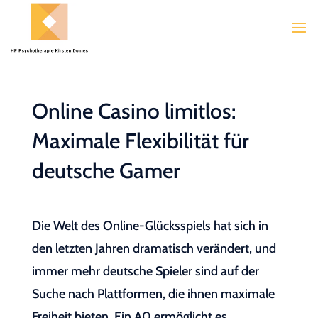
Online Casino limitlos:
Maximale Flexibilität für
deutsche Gamer
Die Welt des Online-Glücksspiels hat sich in
den letzten Jahren dramatisch verändert, und
immer mehr deutsche Spieler sind auf der
Suche nach Plattformen, die ihnen maximale
Freiheit bieten. Ein A0 ermöglicht es