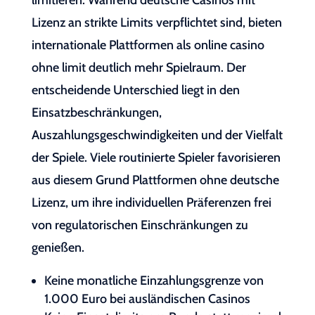
limitieren. Während deutsche Casinos mit
Lizenz an strikte Limits verpflichtet sind, bieten
internationale Plattformen als online casino
ohne limit deutlich mehr Spielraum. Der
entscheidende Unterschied liegt in den
Einsatzbeschränkungen,
Auszahlungsgeschwindigkeiten und der Vielfalt
der Spiele. Viele routinierte Spieler favorisieren
aus diesem Grund Plattformen ohne deutsche
Lizenz, um ihre individuellen Präferenzen frei
von regulatorischen Einschränkungen zu
genießen.
Keine monatliche Einzahlungsgrenze von
1.000 Euro bei ausländischen Casinos