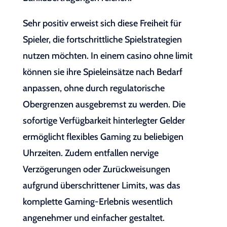
Sehr positiv erweist sich diese Freiheit für
Spieler, die fortschrittliche Spielstrategien
nutzen möchten. In einem casino ohne limit
können sie ihre Spieleinsätze nach Bedarf
anpassen, ohne durch regulatorische
Obergrenzen ausgebremst zu werden. Die
sofortige Verfügbarkeit hinterlegter Gelder
ermöglicht flexibles Gaming zu beliebigen
Uhrzeiten. Zudem entfallen nervige
Verzögerungen oder Zurückweisungen
aufgrund überschrittener Limits, was das
komplette Gaming-Erlebnis wesentlich
angenehmer und einfacher gestaltet.