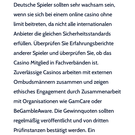
Deutsche Spieler sollten sehr wachsam sein,
wenn sie sich bei einem online casino ohne
limit beitreten, da nicht alle internationalen
Anbieter die gleichen Sicherheitsstandards
erfüllen. Überprüfen Sie Erfahrungsberichte
anderer Spieler und überprüfen Sie, ob das
Casino Mitglied in Fachverbänden ist.
Zuverlässige Casinos arbeiten mit externen
Ombudsmännern zusammen und zeigen
ethisches Engagement durch Zusammenarbeit
mit Organisationen wie GamCare oder
BeGambleAware. Die Gewinnquoten sollten
regelmäßig veröffentlicht und von dritten
Prüfinstanzen bestätigt werden. Ein