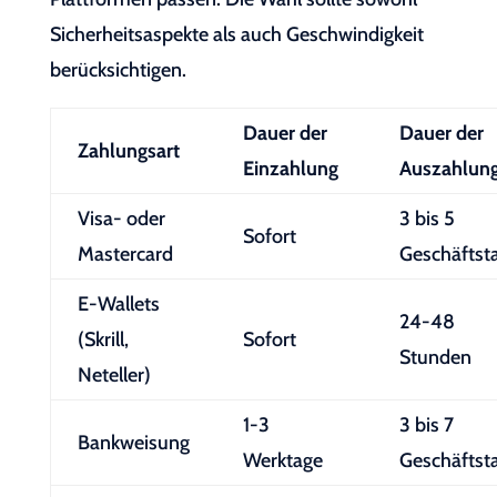
Sicherheitsaspekte als auch Geschwindigkeit
berücksichtigen.
Dauer der
Dauer der
Zahlungsart
Einzahlung
Auszahlun
Visa- oder
3 bis 5
Sofort
Mastercard
Geschäftst
E-Wallets
24-48
(Skrill,
Sofort
Stunden
Neteller)
1-3
3 bis 7
Bankweisung
Werktage
Geschäftst