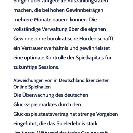
Sorgen über aufgeteilte Auszahlungsraten
machen, die bei hohen Gewinnbeträgen
mehrere Monate dauern können. Die
vollständige Verwaltung über die eigenen
Gewinne ohne bürokratische Hürden schafft
ein Vertrauensverhältnis und gewährleistet
eine optimale Kontrolle der Spielkapitals für
zukünftige Sessions.
Abweichungen von in Deutschland lizenzierten
Online Spielhallen
Die Überwachung des deutschen
Glücksspielmarktes durch den
Glücksspielstaatsvertrag hat strenge Vorgaben
eingeführt, die das Spielerlebnis stark