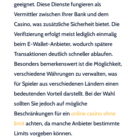
geeignet. Diese Dienste fungieren als
Vermittler zwischen Ihrer Bank und dem
Casino, was zusätzliche Sicherheit bietet. Die
Verifizierung erfolgt meist lediglich einmalig
beim E-Wallet-Anbieter, wodurch spätere
Transaktionen deutlich schneller ablaufen.
Besonders bemerkenswert ist die Möglichkeit,
verschiedene Währungen zu verwalten, was
für Spieler aus verschiedenen Ländern einen
bedeutenden Vorteil darstellt. Bei der Wahl
sollten Sie jedoch auf mögliche
Beschränkungen für ein
online casino ohne
limit
achten, da manche Anbieter bestimmte
Limits vorgeben können.