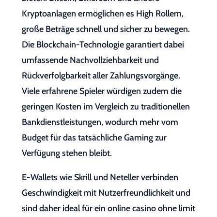
Kryptoanlagen ermöglichen es High Rollern,
große Beträge schnell und sicher zu bewegen.
Die Blockchain-Technologie garantiert dabei
umfassende Nachvollziehbarkeit und
Rückverfolgbarkeit aller Zahlungsvorgänge.
Viele erfahrene Spieler würdigen zudem die
geringen Kosten im Vergleich zu traditionellen
Bankdienstleistungen, wodurch mehr vom
Budget für das tatsächliche Gaming zur
Verfügung stehen bleibt.
E-Wallets wie Skrill und Neteller verbinden
Geschwindigkeit mit Nutzerfreundlichkeit und
sind daher ideal für ein online casino ohne limit