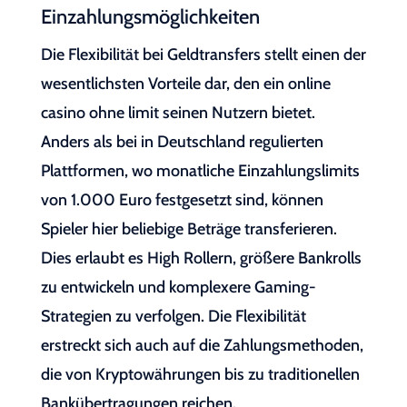
Einzahlungsmöglichkeiten
Die Flexibilität bei Geldtransfers stellt einen der
wesentlichsten Vorteile dar, den ein online
casino ohne limit seinen Nutzern bietet.
Anders als bei in Deutschland regulierten
Plattformen, wo monatliche Einzahlungslimits
von 1.000 Euro festgesetzt sind, können
Spieler hier beliebige Beträge transferieren.
Dies erlaubt es High Rollern, größere Bankrolls
zu entwickeln und komplexere Gaming-
Strategien zu verfolgen. Die Flexibilität
erstreckt sich auch auf die Zahlungsmethoden,
die von Kryptowährungen bis zu traditionellen
Bankübertragungen reichen.