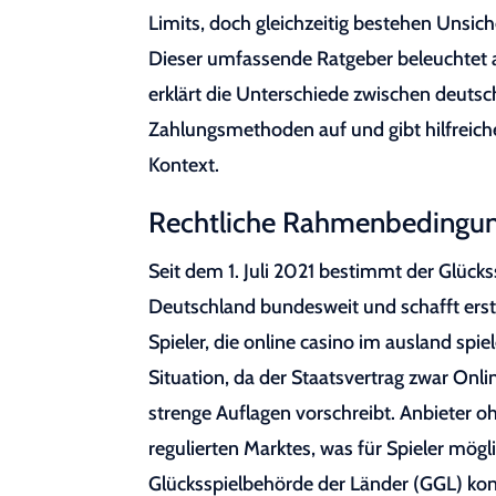
Limits, doch gleichzeitig bestehen Unsic
Dieser umfassende Ratgeber beleuchtet a
erklärt die Unterschiede zwischen deutsc
Zahlungsmethoden auf und gibt hilfreich
Kontext.
Rechtliche Rahmenbedingung
Seit dem 1. Juli 2021 bestimmt der Glück
Deutschland bundesweit und schafft erst
Spieler, die online casino im ausland sp
Situation, da der Staatsvertrag zwar Onli
strenge Auflagen vorschreibt. Anbieter o
regulierten Marktes, was für Spieler mögl
Glücksspielbehörde der Länder (GGL) kon