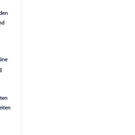
nden
nd
line
g
iten
eiten