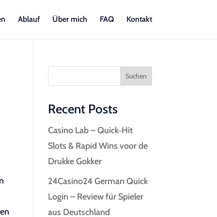
en
Ablauf
Über mich
FAQ
Kontakt
Suchen
Recent Posts
Casino Lab – Quick‑Hit
Slots & Rapid Wins voor de
Drukke Gokker
en
24Casino24 German Quick
Login – Review für Spieler
ven
aus Deutschland