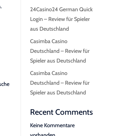
.
24Casino24 German Quick
Login – Review für Spieler
aus Deutschland
Casimba Casino
Deutschland – Review für
Spieler aus Deutschland
Casimba Casino
Deutschland – Review für
sche
Spieler aus Deutschland
Recent Comments
Keine Kommentare
vorhanden.