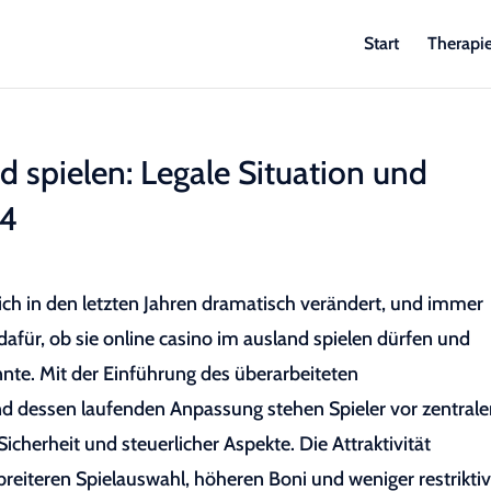
Start
Therapi
 spielen: Legale Situation und
4
ich in den letzten Jahren dramatisch verändert, und immer
afür, ob sie online casino im ausland spielen dürfen und
nnte. Mit der Einführung des überarbeiteten
und dessen laufenden Anpassung stehen Spieler vor zentral
Sicherheit und steuerlicher Aspekte. Die Attraktivität
 breiteren Spielauswahl, höheren Boni und weniger restrikti