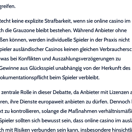
reifen.
Recht keine explizite Strafbarkeit, wenn sie online casino im
ch die Grauzone bleibt bestehen. Während Anbieter ohne
en können, werden individuelle Spieler in der Praxis nicht
 Spieler ausländischer Casinos keinen gleichen Verbrauchers
n, was bei Konflikten und Auszahlungsverzögerungen zu
ewinne aus Glücksspiel unabhängig von der Herkunft des
okumentationspflicht beim Spieler verbleibt.
 zentrale Rolle in dieser Debatte, da Anbieter mit Lizenzen 
eren, ihre Dienste europaweit anbieten zu dürfen. Dennoch 
kt zu kontrollieren, solange die Maßnahmen verhältnismäß
pieler sollten sich bewusst sein, dass online casino im aus
doch mit Risiken verbunden sein kann, insbesondere hinsichtl