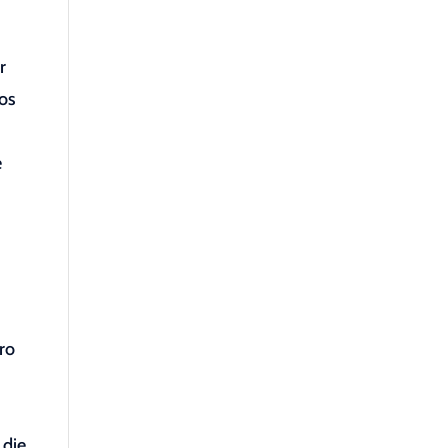
r
nos
e
ro
 die