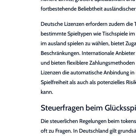
fortbestehende Beliebtheit ausländischer
Deutsche Lizenzen erfordern zudem die 
bestimmte Spieltypen wie Tischspiele im 
im ausland spielen zu wählen, bietet Zug
Beschränkungen. Internationale Anbieter
und bieten flexiblere Zahlungsmethoden z
Lizenzen die automatische Anbindung in 
Spielfreiheit als auch als potenzielles R
kann.
Steuerfragen beim Glücksspi
Die steuerlichen Regelungen beim tokens 
oft zu Fragen. In Deutschland gilt grund