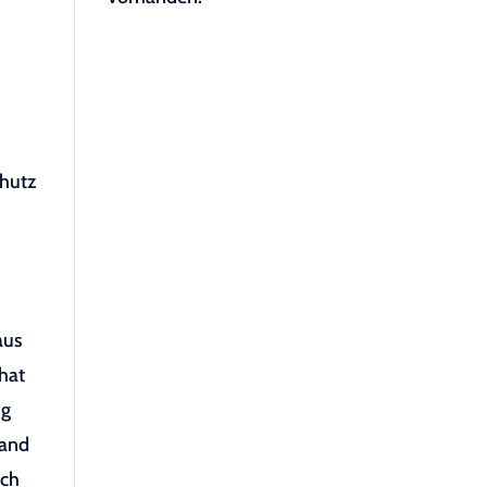
chutz
aus
hat
ig
land
ich