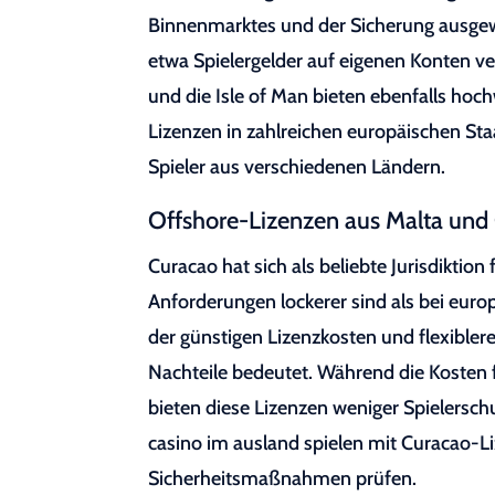
Binnenmarktes und der Sicherung ausge
etwa Spielergelder auf eigenen Konten v
und die Isle of Man bieten ebenfalls hoc
Lizenzen in zahlreichen europäischen Sta
Spieler aus verschiedenen Ländern.
Offshore-Lizenzen aus Malta und
Curacao hat sich als beliebte Jurisdiktion
Anforderungen lockerer sind als bei eur
der günstigen Lizenzkosten und flexibler
Nachteile bedeutet. Während die Kosten fü
bieten diese Lizenzen weniger Spielerschu
casino im ausland spielen mit Curacao-L
Sicherheitsmaßnahmen prüfen.