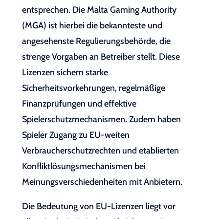
entsprechen. Die Malta Gaming Authority
(MGA) ist hierbei die bekannteste und
angesehenste Regulierungsbehörde, die
strenge Vorgaben an Betreiber stellt. Diese
Lizenzen sichern starke
Sicherheitsvorkehrungen, regelmäßige
Finanzprüfungen und effektive
Spielerschutzmechanismen. Zudem haben
Spieler Zugang zu EU-weiten
Verbraucherschutzrechten und etablierten
Konfliktlösungsmechanismen bei
Meinungsverschiedenheiten mit Anbietern.
Die Bedeutung von EU-Lizenzen liegt vor