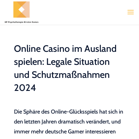
Online Casino im Ausland
spielen: Legale Situation
und Schutzmaßnahmen
2024
Die Sphäre des Online-Glücksspiels hat sich in
den letzten Jahren dramatisch verändert, und
immer mehr deutsche Gamer interessieren