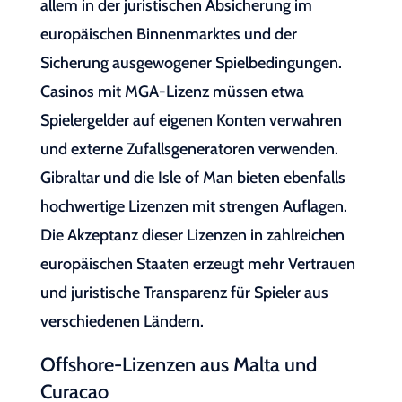
allem in der juristischen Absicherung im
europäischen Binnenmarktes und der
Sicherung ausgewogener Spielbedingungen.
Casinos mit MGA-Lizenz müssen etwa
Spielergelder auf eigenen Konten verwahren
und externe Zufallsgeneratoren verwenden.
Gibraltar und die Isle of Man bieten ebenfalls
hochwertige Lizenzen mit strengen Auflagen.
Die Akzeptanz dieser Lizenzen in zahlreichen
europäischen Staaten erzeugt mehr Vertrauen
und juristische Transparenz für Spieler aus
verschiedenen Ländern.
Offshore-Lizenzen aus Malta und
Curacao