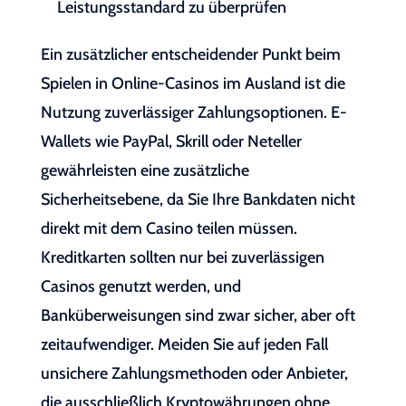
Leistungsstandard zu überprüfen
Ein zusätzlicher entscheidender Punkt beim
Spielen in Online-Casinos im Ausland ist die
Nutzung zuverlässiger Zahlungsoptionen. E-
Wallets wie PayPal, Skrill oder Neteller
gewährleisten eine zusätzliche
Sicherheitsebene, da Sie Ihre Bankdaten nicht
direkt mit dem Casino teilen müssen.
Kreditkarten sollten nur bei zuverlässigen
Casinos genutzt werden, und
Banküberweisungen sind zwar sicher, aber oft
zeitaufwendiger. Meiden Sie auf jeden Fall
unsichere Zahlungsmethoden oder Anbieter,
die ausschließlich Kryptowährungen ohne