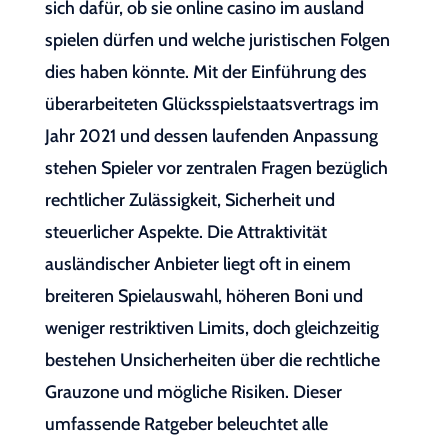
sich dafür, ob sie online casino im ausland
spielen dürfen und welche juristischen Folgen
dies haben könnte. Mit der Einführung des
überarbeiteten Glücksspielstaatsvertrags im
Jahr 2021 und dessen laufenden Anpassung
stehen Spieler vor zentralen Fragen bezüglich
rechtlicher Zulässigkeit, Sicherheit und
steuerlicher Aspekte. Die Attraktivität
ausländischer Anbieter liegt oft in einem
breiteren Spielauswahl, höheren Boni und
weniger restriktiven Limits, doch gleichzeitig
bestehen Unsicherheiten über die rechtliche
Grauzone und mögliche Risiken. Dieser
umfassende Ratgeber beleuchtet alle