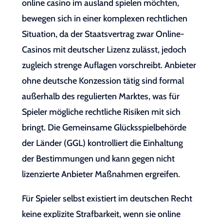
online casino im ausland spielen möchten,
bewegen sich in einer komplexen rechtlichen
Situation, da der Staatsvertrag zwar Online-
Casinos mit deutscher Lizenz zulässt, jedoch
zugleich strenge Auflagen vorschreibt. Anbieter
ohne deutsche Konzession tätig sind formal
außerhalb des regulierten Marktes, was für
Spieler mögliche rechtliche Risiken mit sich
bringt. Die Gemeinsame Glücksspielbehörde
der Länder (GGL) kontrolliert die Einhaltung
der Bestimmungen und kann gegen nicht
lizenzierte Anbieter Maßnahmen ergreifen.
Für Spieler selbst existiert im deutschen Recht
keine explizite Strafbarkeit, wenn sie online