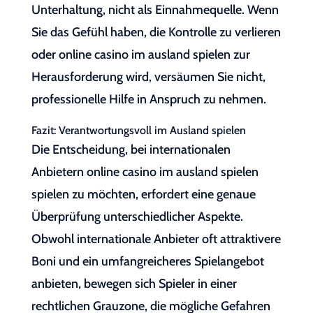
Unterhaltung, nicht als Einnahmequelle. Wenn
Sie das Gefühl haben, die Kontrolle zu verlieren
oder online casino im ausland spielen zur
Herausforderung wird, versäumen Sie nicht,
professionelle Hilfe in Anspruch zu nehmen.
Fazit: Verantwortungsvoll im Ausland spielen
Die Entscheidung, bei internationalen
Anbietern online casino im ausland spielen
spielen zu möchten, erfordert eine genaue
Überprüfung unterschiedlicher Aspekte.
Obwohl internationale Anbieter oft attraktivere
Boni und ein umfangreicheres Spielangebot
anbieten, bewegen sich Spieler in einer
rechtlichen Grauzone, die mögliche Gefahren