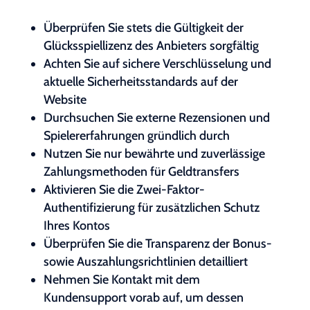
Überprüfen Sie stets die Gültigkeit der
Glücksspiellizenz des Anbieters sorgfältig
Achten Sie auf sichere Verschlüsselung und
aktuelle Sicherheitsstandards auf der
Website
Durchsuchen Sie externe Rezensionen und
Spielererfahrungen gründlich durch
Nutzen Sie nur bewährte und zuverlässige
Zahlungsmethoden für Geldtransfers
Aktivieren Sie die Zwei-Faktor-
Authentifizierung für zusätzlichen Schutz
Ihres Kontos
Überprüfen Sie die Transparenz der Bonus-
sowie Auszahlungsrichtlinien detailliert
Nehmen Sie Kontakt mit dem
Kundensupport vorab auf, um dessen