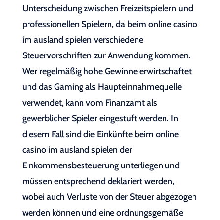
Unterscheidung zwischen Freizeitspielern und
professionellen Spielern, da beim online casino
im ausland spielen verschiedene
Steuervorschriften zur Anwendung kommen.
Wer regelmäßig hohe Gewinne erwirtschaftet
und das Gaming als Haupteinnahmequelle
verwendet, kann vom Finanzamt als
gewerblicher Spieler eingestuft werden. In
diesem Fall sind die Einkünfte beim online
casino im ausland spielen der
Einkommensbesteuerung unterliegen und
müssen entsprechend deklariert werden,
wobei auch Verluste von der Steuer abgezogen
werden können und eine ordnungsgemäße