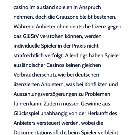
casino im ausland spielen in Anspruch
nehmen, doch die Grauzone bleibt bestehen.
Während Anbieter ohne deutsche Lizenz gegen
das GlüStV verstoßen können, werden
individuelle Spieler in der Praxis nicht
strafrechtlich verfolgt. Allerdings haben Spieler
ausländischer Casinos keinen gleichen
Verbraucherschutz wie bei deutschen
lizenzierten Anbietern, was bei Konflikten und
Auszahlungsverzögerungen zu Problemen
führen kann. Zudem müssen Gewinne aus
Glücksspiel unabhängig von der Herkunft des
Anbieters versteuert werden, wobei die
Dokumentationspflicht beim Spieler verbleibt.