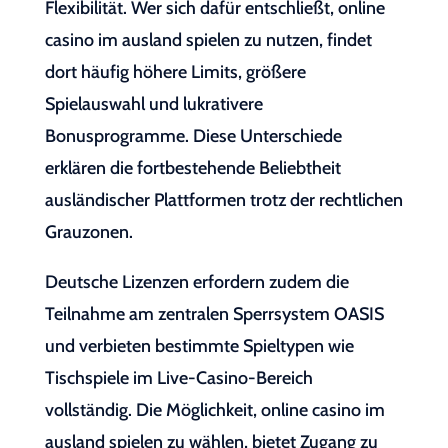
Flexibilität. Wer sich dafür entschließt, online
casino im ausland spielen zu nutzen, findet
dort häufig höhere Limits, größere
Spielauswahl und lukrativere
Bonusprogramme. Diese Unterschiede
erklären die fortbestehende Beliebtheit
ausländischer Plattformen trotz der rechtlichen
Grauzonen.
Deutsche Lizenzen erfordern zudem die
Teilnahme am zentralen Sperrsystem OASIS
und verbieten bestimmte Spieltypen wie
Tischspiele im Live-Casino-Bereich
vollständig. Die Möglichkeit, online casino im
ausland spielen zu wählen, bietet Zugang zu