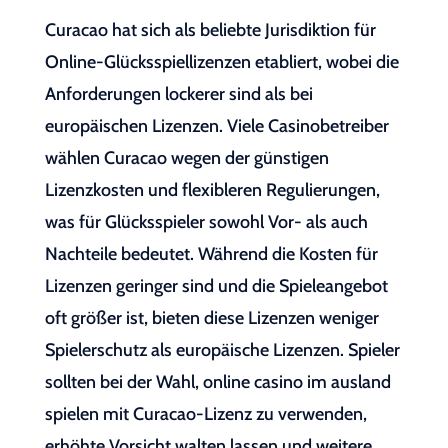
Curacao hat sich als beliebte Jurisdiktion für
Online-Glücksspiellizenzen etabliert, wobei die
Anforderungen lockerer sind als bei
europäischen Lizenzen. Viele Casinobetreiber
wählen Curacao wegen der günstigen
Lizenzkosten und flexibleren Regulierungen,
was für Glücksspieler sowohl Vor- als auch
Nachteile bedeutet. Während die Kosten für
Lizenzen geringer sind und die Spieleangebot
oft größer ist, bieten diese Lizenzen weniger
Spielerschutz als europäische Lizenzen. Spieler
sollten bei der Wahl, online casino im ausland
spielen mit Curacao-Lizenz zu verwenden,
erhöhte Vorsicht walten lassen und weitere