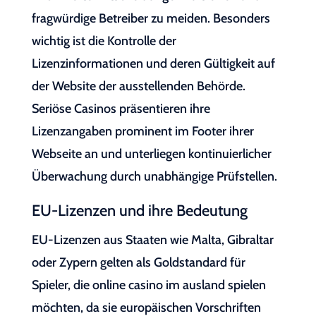
fragwürdige Betreiber zu meiden. Besonders
wichtig ist die Kontrolle der
Lizenzinformationen und deren Gültigkeit auf
der Website der ausstellenden Behörde.
Seriöse Casinos präsentieren ihre
Lizenzangaben prominent im Footer ihrer
Webseite an und unterliegen kontinuierlicher
Überwachung durch unabhängige Prüfstellen.
EU-Lizenzen und ihre Bedeutung
EU-Lizenzen aus Staaten wie Malta, Gibraltar
oder Zypern gelten als Goldstandard für
Spieler, die online casino im ausland spielen
möchten, da sie europäischen Vorschriften