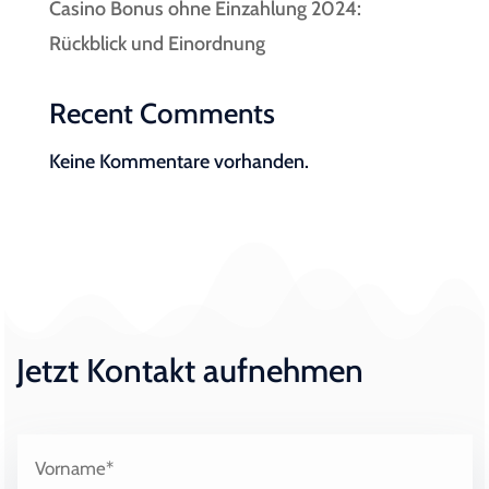
Casino Bonus ohne Einzahlung 2024:
Rückblick und Einordnung
Recent Comments
Keine Kommentare vorhanden.
Jetzt Kontakt aufnehmen