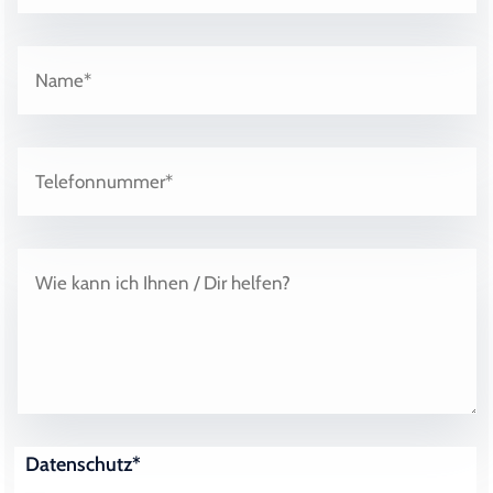
Datenschutz*