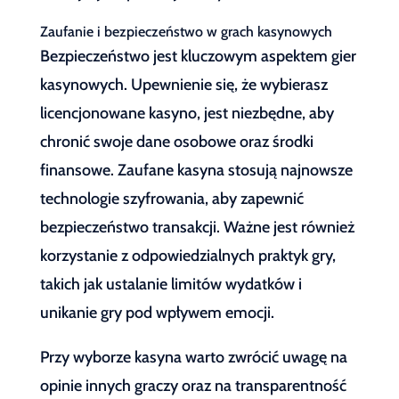
Zaufanie i bezpieczeństwo w grach kasynowych
Bezpieczeństwo jest kluczowym aspektem gier
kasynowych. Upewnienie się, że wybierasz
licencjonowane kasyno, jest niezbędne, aby
chronić swoje dane osobowe oraz środki
finansowe. Zaufane kasyna stosują najnowsze
technologie szyfrowania, aby zapewnić
bezpieczeństwo transakcji. Ważne jest również
korzystanie z odpowiedzialnych praktyk gry,
takich jak ustalanie limitów wydatków i
unikanie gry pod wpływem emocji.
Przy wyborze kasyna warto zwrócić uwagę na
opinie innych graczy oraz na transparentność