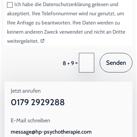
Ich habe die Datenschutzerklärung gelesen und
akzeptiert. Ihre Telefonnummer wird nur genutzt, um
Ihre Anfrage zu beantworten. Ihre Daten werden zu
keinem anderen Zweck verwendet und nicht an Dritte
weitergeleitet.
Senden
=
8 + 9
Jetzt anrufen
0179 2929288
E-Mail schreiben
message@hp-psychotherapie.com