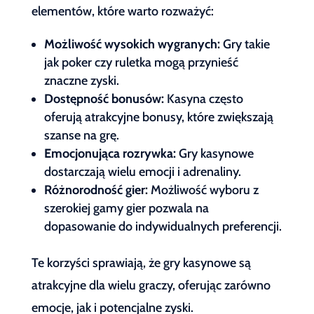
elementów, które warto rozważyć:
Możliwość wysokich wygranych:
Gry takie
jak poker czy ruletka mogą przynieść
znaczne zyski.
Dostępność bonusów:
Kasyna często
oferują atrakcyjne bonusy, które zwiększają
szanse na grę.
Emocjonująca rozrywka:
Gry kasynowe
dostarczają wielu emocji i adrenaliny.
Różnorodność gier:
Możliwość wyboru z
szerokiej gamy gier pozwala na
dopasowanie do indywidualnych preferencji.
Te korzyści sprawiają, że gry kasynowe są
atrakcyjne dla wielu graczy, oferując zarówno
emocje, jak i potencjalne zyski.