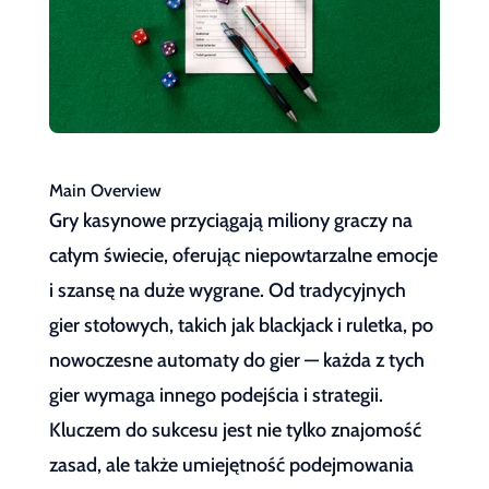
Main Overview
Gry kasynowe przyciągają miliony graczy na
całym świecie, oferując niepowtarzalne emocje
i szansę na duże wygrane. Od tradycyjnych
gier stołowych, takich jak blackjack i ruletka, po
nowoczesne automaty do gier — każda z tych
gier wymaga innego podejścia i strategii.
Kluczem do sukcesu jest nie tylko znajomość
zasad, ale także umiejętność podejmowania