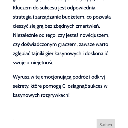
Kluczem do sukcesu jest odpowiednia
strategia i zarządzanie budżetem, co pozwala
cieszyć się grą bez zbędnych zmartwień.
Niezależnie od tego, czy jesteś nowicjuszem,
czy doświadczonym graczem, zawsze warto
zgłębiać tajniki gier kasynowych i doskonalić
swoje umiejętności.
Wyrusz w tę emocjonującą podróż i odkryj
sekrety, które pomogą Ci osiągnąć sukces w
kasynowych rozgrywkach!
Suchen