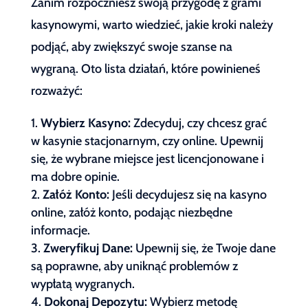
Zanim rozpoczniesz swoją przygodę z grami
kasynowymi, warto wiedzieć, jakie kroki należy
podjąć, aby zwiększyć swoje szanse na
wygraną. Oto lista działań, które powinieneś
rozważyć:
Wybierz Kasyno:
Zdecyduj, czy chcesz grać
w kasynie stacjonarnym, czy online. Upewnij
się, że wybrane miejsce jest licencjonowane i
ma dobre opinie.
Załóż Konto:
Jeśli decydujesz się na kasyno
online, załóż konto, podając niezbędne
informacje.
Zweryfikuj Dane:
Upewnij się, że Twoje dane
są poprawne, aby uniknąć problemów z
wypłatą wygranych.
Dokonaj Depozytu:
Wybierz metodę