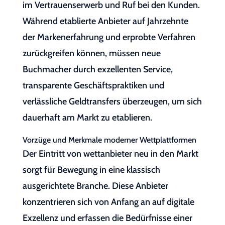
im Vertrauenserwerb und Ruf bei den Kunden.
Während etablierte Anbieter auf Jahrzehnte
der Markenerfahrung und erprobte Verfahren
zurückgreifen können, müssen neue
Buchmacher durch exzellenten Service,
transparente Geschäftspraktiken und
verlässliche Geldtransfers überzeugen, um sich
dauerhaft am Markt zu etablieren.
Vorzüge und Merkmale moderner Wettplattformen
Der Eintritt von wettanbieter neu in den Markt
sorgt für Bewegung in eine klassisch
ausgerichtete Branche. Diese Anbieter
konzentrieren sich von Anfang an auf digitale
Exzellenz und erfassen die Bedürfnisse einer