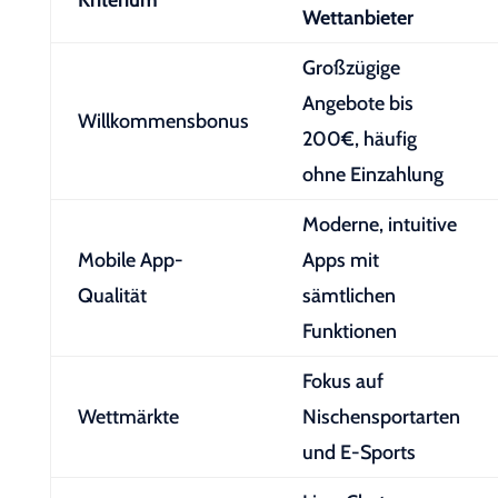
Kriterium
Wettanbieter
Großzügige
Angebote bis
Willkommensbonus
200€, häufig
ohne Einzahlung
Moderne, intuitive
Mobile App-
Apps mit
Qualität
sämtlichen
Funktionen
Fokus auf
Wettmärkte
Nischensportarten
und E-Sports