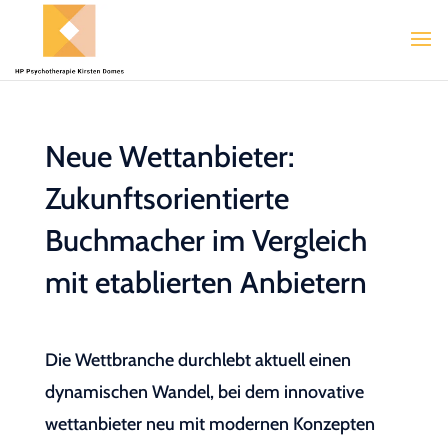
Neue Wettanbieter:
Zukunftsorientierte
Buchmacher im Vergleich
mit etablierten Anbietern
Die Wettbranche durchlebt aktuell einen
dynamischen Wandel, bei dem innovative
wettanbieter neu mit modernen Konzepten