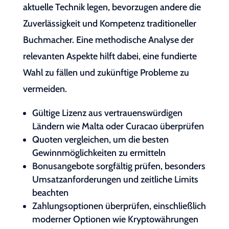
aktuelle Technik legen, bevorzugen andere die
Zuverlässigkeit und Kompetenz traditioneller
Buchmacher. Eine methodische Analyse der
relevanten Aspekte hilft dabei, eine fundierte
Wahl zu fällen und zukünftige Probleme zu
vermeiden.
Gültige Lizenz aus vertrauenswürdigen
Ländern wie Malta oder Curacao überprüfen
Quoten vergleichen, um die besten
Gewinnmöglichkeiten zu ermitteln
Bonusangebote sorgfältig prüfen, besonders
Umsatzanforderungen und zeitliche Limits
beachten
Zahlungsoptionen überprüfen, einschließlich
moderner Optionen wie Kryptowährungen