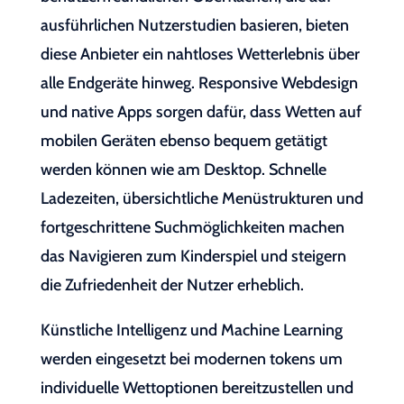
ausführlichen Nutzerstudien basieren, bieten
diese Anbieter ein nahtloses Wetterlebnis über
alle Endgeräte hinweg. Responsive Webdesign
und native Apps sorgen dafür, dass Wetten auf
mobilen Geräten ebenso bequem getätigt
werden können wie am Desktop. Schnelle
Ladezeiten, übersichtliche Menüstrukturen und
fortgeschrittene Suchmöglichkeiten machen
das Navigieren zum Kinderspiel und steigern
die Zufriedenheit der Nutzer erheblich.
Künstliche Intelligenz und Machine Learning
werden eingesetzt bei modernen tokens um
individuelle Wettoptionen bereitzustellen und