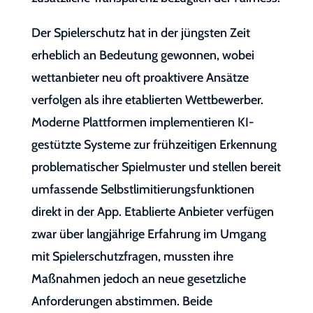
Der Spielerschutz hat in der jüngsten Zeit
erheblich an Bedeutung gewonnen, wobei
wettanbieter neu oft proaktivere Ansätze
verfolgen als ihre etablierten Wettbewerber.
Moderne Plattformen implementieren KI-
gestützte Systeme zur frühzeitigen Erkennung
problematischer Spielmuster und stellen bereit
umfassende Selbstlimitierungsfunktionen
direkt in der App. Etablierte Anbieter verfügen
zwar über langjährige Erfahrung im Umgang
mit Spielerschutzfragen, mussten ihre
Maßnahmen jedoch an neue gesetzliche
Anforderungen abstimmen. Beide