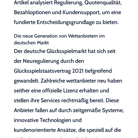
Artikel analysiert Regulierung, Quotenqualität,
Bezahloptionen und Kundensupport, um eine
fundierte Entscheidungsgrundlage zu bieten.
Die neue Generation von Wettanbietern im
deutschen Markt
Der deutsche Glücksspielmarkt hat sich seit
der Neuregulierung durch den
Glücksspielstaatsvertrag 2021 tiefgreifend
gewandelt. Zahlreiche wettanbieter neu haben
seither eine offizielle Lizenz erhalten und
stellen ihre Services rechtmäßig bereit. Diese
Anbieter fallen auf durch zeitgemäße Systeme,
innovative Technologien und
kundenorientierte Ansätze, die speziell auf die