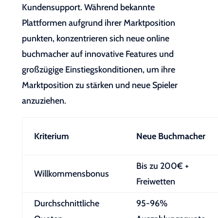
Kundensupport. Während bekannte
Plattformen aufgrund ihrer Marktposition
punkten, konzentrieren sich neue online
buchmacher auf innovative Features und
großzügige Einstiegskonditionen, um ihre
Marktposition zu stärken und neue Spieler
anzuziehen.
Kriterium
Neue Buchmacher
Bis zu 200€ +
Willkommensbonus
Freiwetten
Durchschnittliche
95-96%