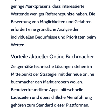
geringe Marktpräsenz, dass interessierte
Wettende weniger Referenzpunkte haben. Die
Bewertung von Möglichkeiten und Gefahren
erfordert eine gründliche Analyse der
individuellen Bedürfnisse und Prioritäten beim
Wetten.
Vorteile aktueller Online Buchmacher
Zeitgemäße technische Lösungen stehen im
Mittelpunkt der Strategie, mit der neue online
buchmacher den Markt erobern wollen.
Benutzerfreundliche Apps, blitzschnelle
Ladezeiten und übersichtliche Menüführung
gehören zum Standard dieser Plattformen.