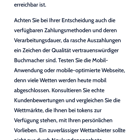
erreichbar ist.
Achten Sie bei Ihrer Entscheidung auch die
verfügbaren Zahlungsmethoden und deren
Verarbeitungsdauer, da rasche Auszahlungen
ein Zeichen der Qualität vertrauenswürdiger
Buchmacher sind. Testen Sie die Mobil-
Anwendung oder mobile-optimierte Webseite,
denn viele Wetten werden heute mobil
abgeschlossen. Konsultieren Sie echte
Kundenbewertungen und vergleichen Sie die
Wettmärkte, die Ihnen bei tokens zur
Verfügung stehen, mit Ihren persönlichen
Vorlieben. Ein zuverlässiger Wettanbieter sollte