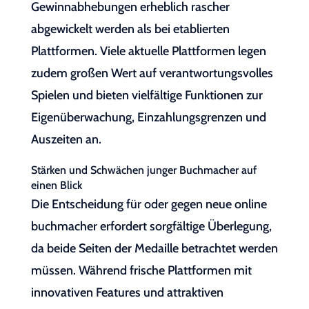
Gewinnabhebungen erheblich rascher
abgewickelt werden als bei etablierten
Plattformen. Viele aktuelle Plattformen legen
zudem großen Wert auf verantwortungsvolles
Spielen und bieten vielfältige Funktionen zur
Eigenüberwachung, Einzahlungsgrenzen und
Auszeiten an.
Stärken und Schwächen junger Buchmacher auf
einen Blick
Die Entscheidung für oder gegen neue online
buchmacher erfordert sorgfältige Überlegung,
da beide Seiten der Medaille betrachtet werden
müssen. Während frische Plattformen mit
innovativen Features und attraktiven