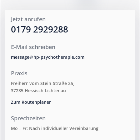
Jetzt anrufen
0179 2929288
E-Mail schreiben
message@hp-psychotherapie.com
Praxis
Freiherr-vom-Stein-Straße 25,
37235 Hessisch Lichtenau
Zum Routenplaner
Sprechzeiten
Mo – Fr: Nach individueller Vereinbarung