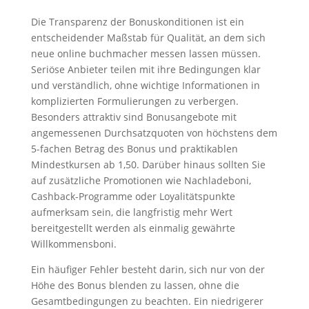
Die Transparenz der Bonuskonditionen ist ein
entscheidender Maßstab für Qualität, an dem sich
neue online buchmacher messen lassen müssen.
Seriöse Anbieter teilen mit ihre Bedingungen klar
und verständlich, ohne wichtige Informationen in
komplizierten Formulierungen zu verbergen.
Besonders attraktiv sind Bonusangebote mit
angemessenen Durchsatzquoten von höchstens dem
5-fachen Betrag des Bonus und praktikablen
Mindestkursen ab 1,50. Darüber hinaus sollten Sie
auf zusätzliche Promotionen wie Nachladeboni,
Cashback-Programme oder Loyalitätspunkte
aufmerksam sein, die langfristig mehr Wert
bereitgestellt werden als einmalig gewährte
Willkommensboni.
Ein häufiger Fehler besteht darin, sich nur von der
Höhe des Bonus blenden zu lassen, ohne die
Gesamtbedingungen zu beachten. Ein niedrigerer