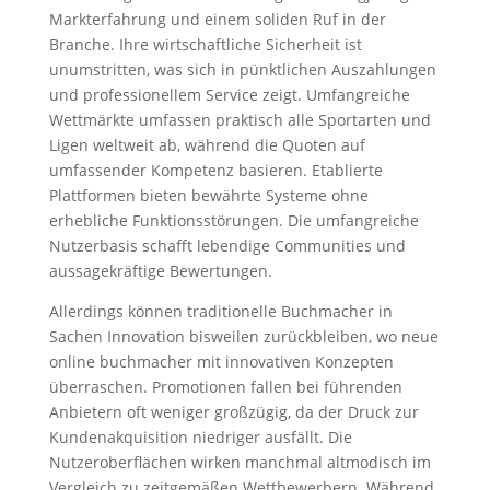
Markterfahrung und einem soliden Ruf in der
Branche. Ihre wirtschaftliche Sicherheit ist
unumstritten, was sich in pünktlichen Auszahlungen
und professionellem Service zeigt. Umfangreiche
Wettmärkte umfassen praktisch alle Sportarten und
Ligen weltweit ab, während die Quoten auf
umfassender Kompetenz basieren. Etablierte
Plattformen bieten bewährte Systeme ohne
erhebliche Funktionsstörungen. Die umfangreiche
Nutzerbasis schafft lebendige Communities und
aussagekräftige Bewertungen.
Allerdings können traditionelle Buchmacher in
Sachen Innovation bisweilen zurückbleiben, wo neue
online buchmacher mit innovativen Konzepten
überraschen. Promotionen fallen bei führenden
Anbietern oft weniger großzügig, da der Druck zur
Kundenakquisition niedriger ausfällt. Die
Nutzeroberflächen wirken manchmal altmodisch im
Vergleich zu zeitgemäßen Wettbewerbern. Während