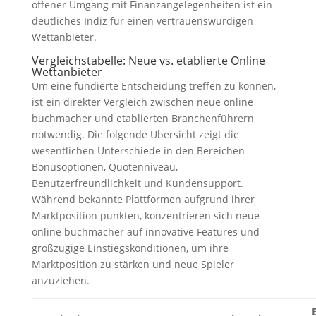
offener Umgang mit Finanzangelegenheiten ist ein
deutliches Indiz für einen vertrauenswürdigen
Wettanbieter.
Vergleichstabelle: Neue vs. etablierte Online
Wettanbieter
Um eine fundierte Entscheidung treffen zu können,
ist ein direkter Vergleich zwischen neue online
buchmacher und etablierten Branchenführern
notwendig. Die folgende Übersicht zeigt die
wesentlichen Unterschiede in den Bereichen
Bonusoptionen, Quotenniveau,
Benutzerfreundlichkeit und Kundensupport.
Während bekannte Plattformen aufgrund ihrer
Marktposition punkten, konzentrieren sich neue
online buchmacher auf innovative Features und
großzügige Einstiegskonditionen, um ihre
Marktposition zu stärken und neue Spieler
anzuziehen.