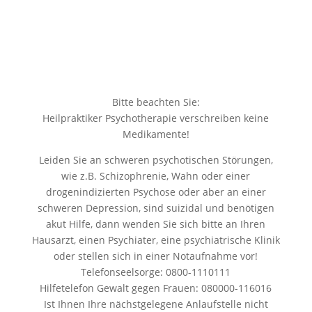
Bitte beachten Sie:
Heilpraktiker Psychotherapie verschreiben keine
Medikamente!
Leiden Sie an schweren psychotischen Störungen,
wie z.B. Schizophrenie, Wahn oder einer
drogenindizierten Psychose oder aber an einer
schweren Depression, sind suizidal und benötigen
akut Hilfe, dann wenden Sie sich bitte an Ihren
Hausarzt, einen Psychiater, eine psychiatrische Klinik
oder stellen sich in einer Notaufnahme vor!
Telefonseelsorge: 0800-1110111
Hilfetelefon Gewalt gegen Frauen: 080000-116016
Ist Ihnen Ihre nächstgelegene Anlaufstelle nicht