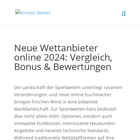
Neue Wettanbieter
online 2024: Vergleich,
Bonus & Bewertungen
Die Landschaft der Sportwetten unterliegt rasanten
Veränderungen, und neue online buchmacher
bringen frischen Wind in eine bekannte
Marktlandschaft. Für Sportwetten-Fans bedeutet
dies nicht allein mehr Optionen, sondern auch
innovative Funktionen, interessante Neukunden-
Angebote und neueste technische Standards.
Während traditionelle Wettplattformen auf ihre