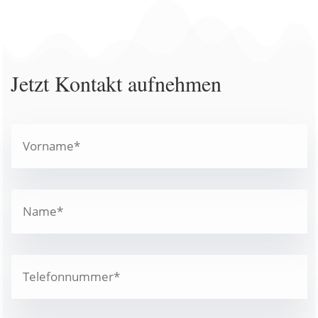
Jetzt Kontakt aufnehmen