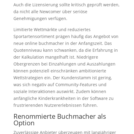
Auch die Lizensierung sollte kritisch geprüft werden,
da nicht alle Newcomer über seriöse
Genehmigungen verfügen.
Limitierte Wettmärkte und reduziertes
Sportartensortiment prägen häufig das Angebot von
neue online buchmacher in der Anfangszeit. Das
Quotenniveau kann schwanken, da die Erfahrung in
der Kalkulation mangelhaft ist. Niedrigere
Obergrenzen bei Einzahlungen und Auszahlungen
können potenziell einschränken ambitionierte
Wettstrategien ein. Der Kundenstamm ist gering,
was sich negativ auf Community-Features und
soziale Interaktionen auswirkt. Zudem können
anfängliche Kinderkrankheiten in der Software zu
frustrierenden Nutzererlebnissen führen.
Renommierte Buchmacher als
Option
Zuverlässige Anbieter überzeugen mit langjähriger