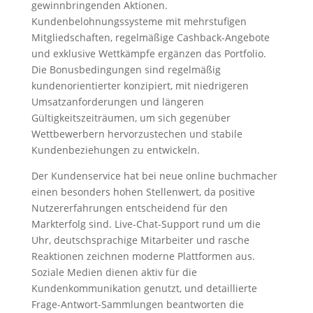
gewinnbringenden Aktionen.
Kundenbelohnungssysteme mit mehrstufigen
Mitgliedschaften, regelmäßige Cashback-Angebote
und exklusive Wettkämpfe ergänzen das Portfolio.
Die Bonusbedingungen sind regelmäßig
kundenorientierter konzipiert, mit niedrigeren
Umsatzanforderungen und längeren
Gültigkeitszeiträumen, um sich gegenüber
Wettbewerbern hervorzustechen und stabile
Kundenbeziehungen zu entwickeln.
Der Kundenservice hat bei neue online buchmacher
einen besonders hohen Stellenwert, da positive
Nutzererfahrungen entscheidend für den
Markterfolg sind. Live-Chat-Support rund um die
Uhr, deutschsprachige Mitarbeiter und rasche
Reaktionen zeichnen moderne Plattformen aus.
Soziale Medien dienen aktiv für die
Kundenkommunikation genutzt, und detaillierte
Frage-Antwort-Sammlungen beantworten die