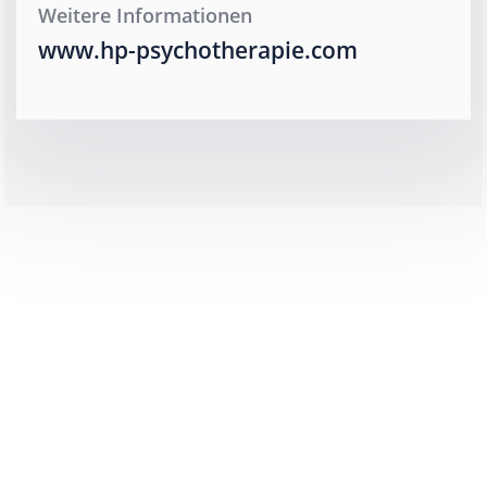
Weitere Informationen
www.hp-psychotherapie.com