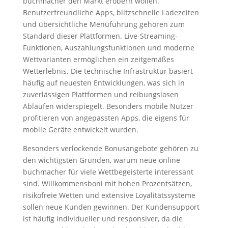
buchmacher den Markt erobern wollen.
Benutzerfreundliche Apps, blitzschnelle Ladezeiten
und übersichtliche Menüführung gehören zum
Standard dieser Plattformen. Live-Streaming-
Funktionen, Auszahlungsfunktionen und moderne
Wettvarianten ermöglichen ein zeitgemäßes
Wetterlebnis. Die technische Infrastruktur basiert
häufig auf neuesten Entwicklungen, was sich in
zuverlässigen Plattformen und reibungslosen
Abläufen widerspiegelt. Besonders mobile Nutzer
profitieren von angepassten Apps, die eigens für
mobile Geräte entwickelt wurden.
Besonders verlockende Bonusangebote gehören zu
den wichtigsten Gründen, warum neue online
buchmacher für viele Wettbegeisterte interessant
sind. Willkommensboni mit hohen Prozentsätzen,
risikofreie Wetten und extensive Loyalitätssysteme
sollen neue Kunden gewinnen. Der Kundensupport
ist häufig individueller und responsiver, da die